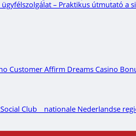
ügyfélszolgálat – Praktikus útmutató a s
ino Customer Affirm Dreams Casino Bonus
ial Club _ nationale Nederlandse regio