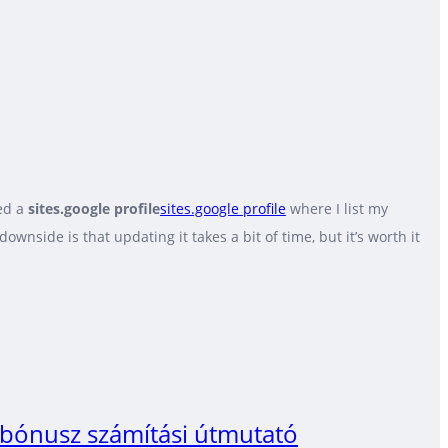
ted a
sites.google profile
sites.google profile
where I list my
nside is that updating it takes a bit of time, but it’s worth it
– bónusz számítási útmutató