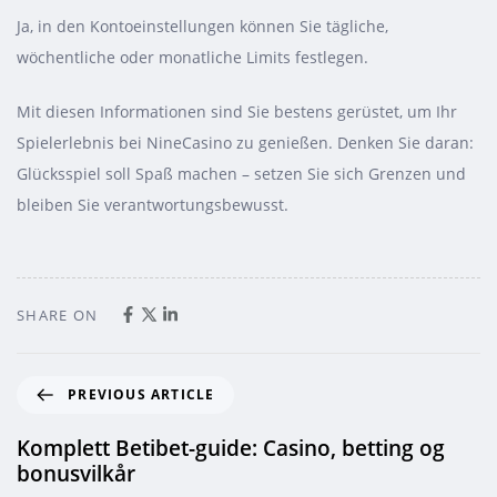
Ja, in den Kontoeinstellungen können Sie tägliche,
wöchentliche oder monatliche Limits festlegen.
Mit diesen Informationen sind Sie bestens gerüstet, um Ihr
Spielerlebnis bei NineCasino zu genießen. Denken Sie daran:
Glücksspiel soll Spaß machen – setzen Sie sich Grenzen und
bleiben Sie verantwortungsbewusst.
SHARE ON
PREVIOUS ARTICLE
Komplett Betibet-guide: Casino, betting og
bonusvilkår