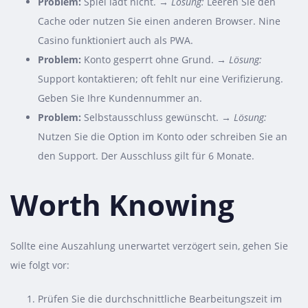
Problem:
Spiel lädt nicht. →
Lösung:
Leeren Sie den
Cache oder nutzen Sie einen anderen Browser. Nine
Casino funktioniert auch als PWA.
Problem:
Konto gesperrt ohne Grund. →
Lösung:
Support kontaktieren; oft fehlt nur eine Verifizierung.
Geben Sie Ihre Kundennummer an.
Problem:
Selbstausschluss gewünscht. →
Lösung:
Nutzen Sie die Option im Konto oder schreiben Sie an
den Support. Der Ausschluss gilt für 6 Monate.
Worth Knowing
Sollte eine Auszahlung unerwartet verzögert sein, gehen Sie
wie folgt vor:
Prüfen Sie die durchschnittliche Bearbeitungszeit im