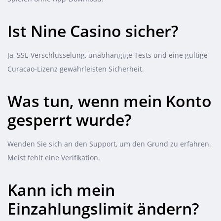
Ist Nine Casino sicher?
Ja, SSL-Verschlüsselung, unabhängige Tests und eine gültige
Curacao-Lizenz gewährleisten Sicherheit.
Was tun, wenn mein Konto
gesperrt wurde?
Wenden Sie sich an den Support, um den Grund zu erfahren.
Meist fehlt eine Verifikation.
Kann ich mein
Einzahlungslimit ändern?