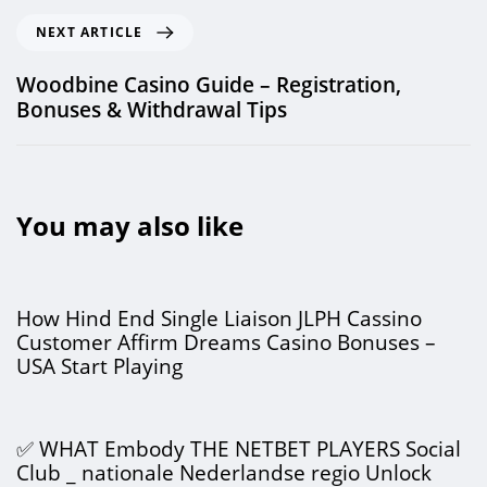
NEXT ARTICLE
Woodbine Casino Guide – Registration,
Bonuses & Withdrawal Tips
You may also like
2 días ago
Sin categorizar
How Hind End Single Liaison JLPH Cassino
Customer Affirm Dreams Casino Bonuses –
USA Start Playing
2 días ago
Sin categorizar
✅ WHAT Embody THE NETBET PLAYERS Social
Club _ nationale Nederlandse regio Unlock