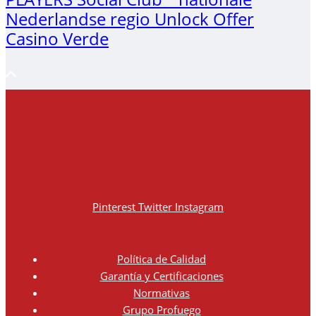
Nederlandse regio Unlock Offer
Casino Verde
Pinterest
Twitter
Instagram
Política de Calidad
Garantía y Certificaciones
Normativas
Grupo Profuego