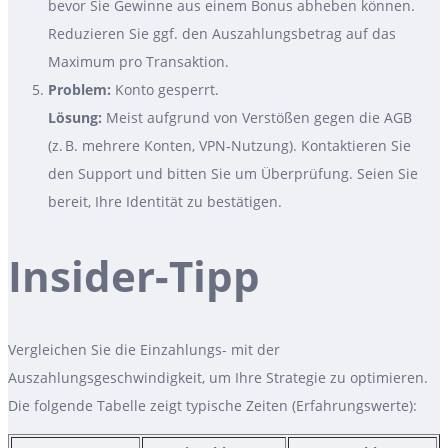
bevor Sie Gewinne aus einem Bonus abheben können.
Reduzieren Sie ggf. den Auszahlungsbetrag auf das
Maximum pro Transaktion.
Problem:
Konto gesperrt.
Lösung:
Meist aufgrund von Verstößen gegen die AGB
(z. B. mehrere Konten, VPN‑Nutzung). Kontaktieren Sie
den Support und bitten Sie um Überprüfung. Seien Sie
bereit, Ihre Identität zu bestätigen.
Insider-Tipp
Vergleichen Sie die Einzahlungs- mit der
Auszahlungsgeschwindigkeit, um Ihre Strategie zu optimieren.
Die folgende Tabelle zeigt typische Zeiten (Erfahrungswerte):