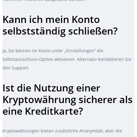
Kann ich mein Konto
selbstständig schließen?
Ja, Sie können im Konto unter „Einstellungen“ die
Selbstausschluss-Option aktivieren. Alternativ kontaktieren Sie
den Support.
Ist die Nutzung einer
Kryptowährung sicherer als
eine Kreditkarte?
Kryptowährungen bieten zusätzliche Anonymität, aber die