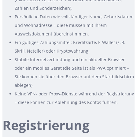
Zahlen und Sonderzeichen).
Persönliche Daten wie vollständiger Name, Geburtsdatum
und Wohnadresse – diese müssen mit Ihrem
Ausweisdokument übereinstimmen.
Ein gültiges Zahlungsmittel: Kreditkarte, E‑Wallet (z. B.
Skrill, Neteller) oder Kryptowährung.
Stabile Internetverbindung und ein aktueller Browser
oder ein mobiles Gerät (die Seite ist als PWA optimiert –
Sie können sie über den Browser auf dem Startbildschirm
ablegen).
Keine VPN‑ oder Proxy‑Dienste während der Registrierung
– diese können zur Ablehnung des Kontos führen.
Registrierung