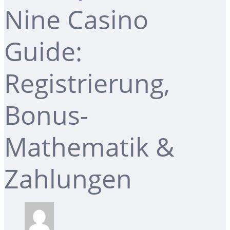
Nine Casino
Guide:
Registrierung,
Bonus-
Mathematik &
Zahlungen