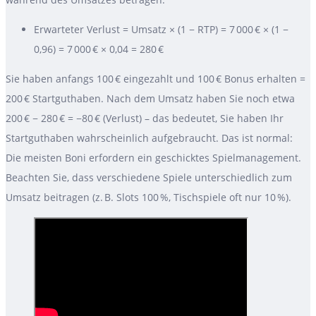
Erwarteter Verlust = Umsatz × (1 − RTP) = 7 000 € × (1 −
0,96) = 7 000 € × 0,04 = 280 €
Sie haben anfangs 100 € eingezahlt und 100 € Bonus erhalten =
200 € Startguthaben. Nach dem Umsatz haben Sie noch etwa
200 € − 280 € = −80 € (Verlust) – das bedeutet, Sie haben Ihr
Startguthaben wahrscheinlich aufgebraucht. Das ist normal:
Die meisten Boni erfordern ein geschicktes Spielmanagement.
Beachten Sie, dass verschiedene Spiele unterschiedlich zum
Umsatz beitragen (z. B. Slots 100 %, Tischspiele oft nur 10 %).