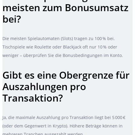
meisten zum Bonusumsatz
bei?
Die meisten Spielautomaten (Slots) tragen zu 100 % bei.
Tischspiele wie Roulette oder Blackjack oft nur 10 % oder
weniger – überprüfen Sie die Bonusbedingungen im Konto.
Gibt es eine Obergrenze für
Auszahlungen pro
Transaktion?
Ja, die maximale Auszahlung pro Transaktion liegt bei 5 000 €
(oder dem Gegenwert in Krypto). Höhere Beträge können in
mehreren Tranchen ausgezahlt werden.