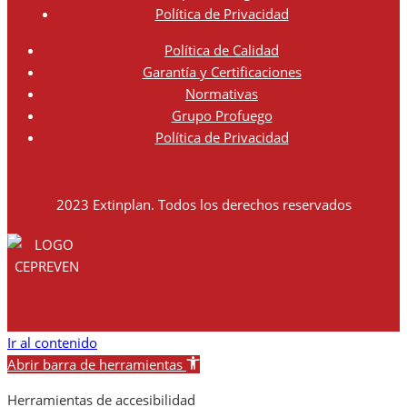
Política de Privacidad
Política de Calidad
Garantía y Certificaciones
Normativas
Grupo Profuego
Política de Privacidad
2023 Extinplan. Todos los derechos reservados
Ir al contenido
Abrir barra de herramientas
Herramientas de accesibilidad