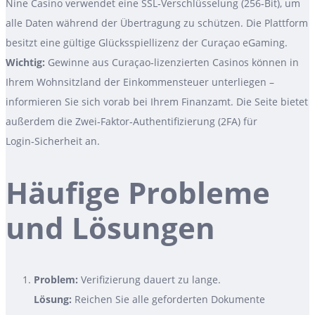
Nine Casino verwendet eine SSL‑Verschlüsselung (256‑Bit), um
alle Daten während der Übertragung zu schützen. Die Plattform
besitzt eine gültige Glücksspiellizenz der Curaçao eGaming.
Wichtig:
Gewinne aus Curaçao‑lizenzierten Casinos können in
Ihrem Wohnsitzland der Einkommensteuer unterliegen –
informieren Sie sich vorab bei Ihrem Finanzamt. Die Seite bietet
außerdem die Zwei‑Faktor‑Authentifizierung (2FA) für
Login‑Sicherheit an.
Häufige Probleme
und Lösungen
Problem:
Verifizierung dauert zu lange.
Lösung:
Reichen Sie alle geforderten Dokumente