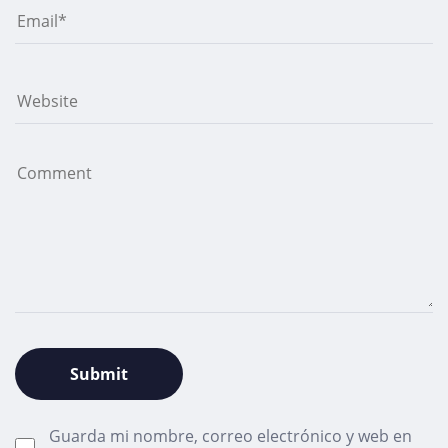
Guarda mi nombre, correo electrónico y web en