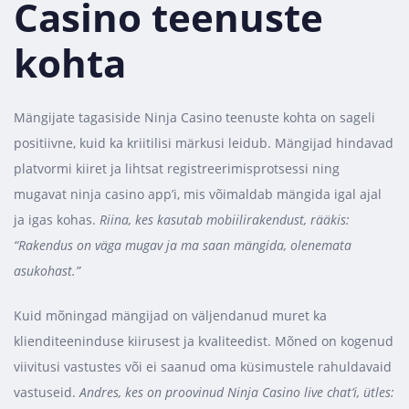
Casino teenuste
kohta
Mängijate tagasiside Ninja Casino teenuste kohta on sageli
positiivne, kuid ka kriitilisi märkusi leidub. Mängijad hindavad
platvormi kiiret ja lihtsat registreerimisprotsessi ning
mugavat ninja casino app’i, mis võimaldab mängida igal ajal
ja igas kohas.
Riina, kes kasutab mobiilirakendust, rääkis:
“Rakendus on väga mugav ja ma saan mängida, olenemata
asukohast.”
Kuid mõningad mängijad on väljendanud muret ka
klienditeeninduse kiirusest ja kvaliteedist. Mõned on kogenud
viivitusi vastustes või ei saanud oma küsimustele rahuldavaid
vastuseid.
Andres, kes on proovinud Ninja Casino live chat’i, ütles: