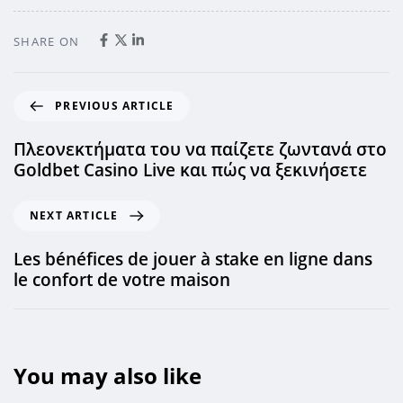
SHARE ON
PREVIOUS ARTICLE
Πλεονεκτήματα του να παίζετε ζωντανά στο
Goldbet Casino Live και πώς να ξεκινήσετε
NEXT ARTICLE
Les bénéfices de jouer à stake en ligne dans
le confort de votre maison
You may also like