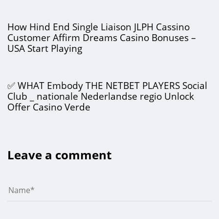
3 días ago
Sin categorizar
How Hind End Single Liaison JLPH Cassino
Customer Affirm Dreams Casino Bonuses –
USA Start Playing
3 días ago
Sin categorizar
✅ WHAT Embody THE NETBET PLAYERS Social
Club _ nationale Nederlandse regio Unlock
Offer Casino Verde
Leave a comment