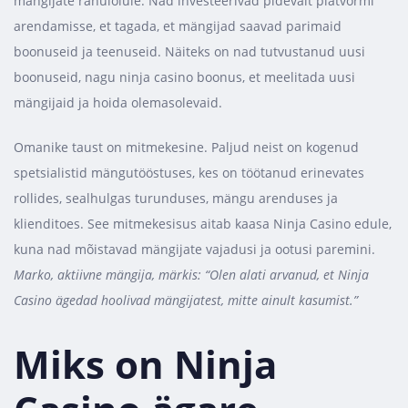
mängijate rahulolule. Nad investeerivad pidevalt platvormi
arendamisse, et tagada, et mängijad saavad parimaid
boonuseid ja teenuseid. Näiteks on nad tutvustanud uusi
boonuseid, nagu ninja casino boonus, et meelitada uusi
mängijaid ja hoida olemasolevaid.
Omanike taust on mitmekesine. Paljud neist on kogenud
spetsialistid mängutööstuses, kes on töötanud erinevates
rollides, sealhulgas turunduses, mängu arenduses ja
klienditoes. See mitmekesisus aitab kaasa Ninja Casino edule,
kuna nad mõistavad mängijate vajadusi ja ootusi paremini.
Marko, aktiivne mängija, märkis: “Olen alati arvanud, et Ninja
Casino ägedad hoolivad mängijatest, mitte ainult kasumist.”
Miks on Ninja