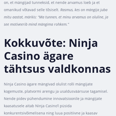
on, et mängijad tunneksid, et nende arvamus loeb ja et
omanikud võtavad selle tõsiselt.
Rasmus, kes on mängija juba
mitu aastat, märkis: “Ma tunnen, et minu arvamus on oluline, ja
see motiveerib mind mängima rohkem.”
Kokkuvõte: Ninja
Casino ägare
tähtsus valdkonnas
Ninja Casino ägare mängivad olulist rolli mängijate
kogemuste, platvormi arengu ja usaldusväärsuse tagamisel.
Nende pidev pühendumine innovatsioonile ja mängijate
kaasatusele aitab Ninja Casino’l püsida
konkurentsivõimelisena ning luua positiivne ja kaasav