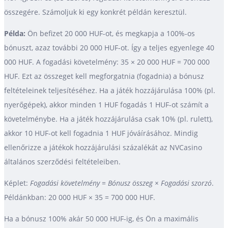
összegére. Számoljuk ki egy konkrét példán keresztül.
Példa:
Ön befizet 20 000 HUF-ot, és megkapja a 100%-os
bónuszt, azaz további 20 000 HUF-ot. Így a teljes egyenlege 40
000 HUF. A fogadási követelmény: 35 × 20 000 HUF = 700 000
HUF. Ezt az összeget kell megforgatnia (fogadnia) a bónusz
feltételeinek teljesítéséhez. Ha a játék hozzájárulása 100% (pl.
nyerőgépek), akkor minden 1 HUF fogadás 1 HUF-ot számít a
követelménybe. Ha a játék hozzájárulása csak 10% (pl. rulett),
akkor 10 HUF-ot kell fogadnia 1 HUF jóváírásához. Mindig
ellenőrizze a játékok hozzájárulási százalékát az NVCasino
általános szerződési feltételeiben.
Képlet:
Fogadási követelmény = Bónusz összeg × Fogadási szorzó
.
Példánkban: 20 000 HUF × 35 = 700 000 HUF.
Ha a bónusz 100% akár 50 000 HUF-ig, és Ön a maximális