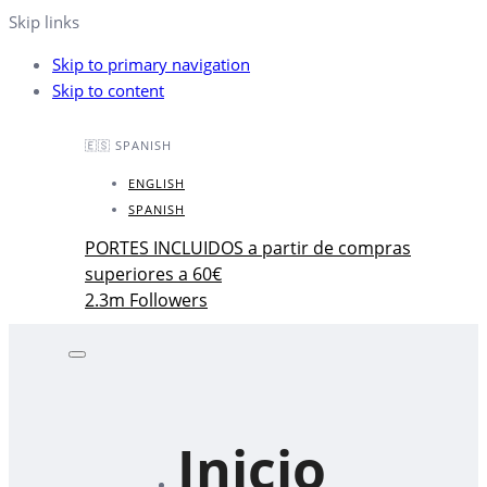
Skip links
Skip to primary navigation
Skip to content
🇪🇸 SPANISH
ENGLISH
SPANISH
PORTES INCLUIDOS a partir de compras
superiores a 60€
2.3m Followers
Inicio