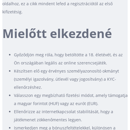
oldalhoz, ez a cikk mindent lefed a regisztrációtól az első
kifizetésig.
Mielőtt elkezdené
Győződjön meg róla, hogy betöltötte a 18. életévét, és az
Ön országában legális az online szerencsejáték.
Készítsen elő egy érvényes személyazonosító okmányt
(személyi igazolvány, útlevél vagy jogosítvány) a KYC-
ellenőrzéshez.
Válasszon egy megbízható fizetési módot, amely támogatja
a magyar forintot (HUF) vagy az eurót (EUR).
Ellenőrizze az internetkapcsolat stabilitását, hogy a
játékmenet zökkenőmentes legyen.
Ismerkedjen meg a bónuszfeltételekkel, különösen a