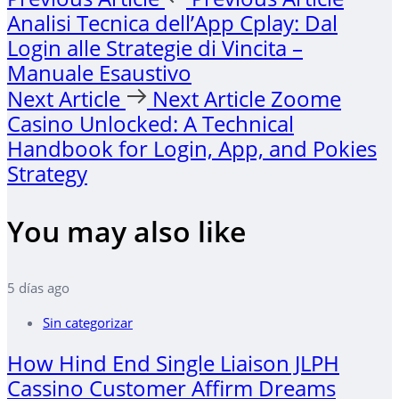
Analisi Tecnica dell’App Cplay: Dal
Login alle Strategie di Vincita –
Manuale Esaustivo
Next Article
Next Article
Zoome
Casino Unlocked: A Technical
Handbook for Login, App, and Pokies
Strategy
You may also like
5 días ago
Sin categorizar
How Hind End Single Liaison JLPH
Cassino Customer Affirm Dreams