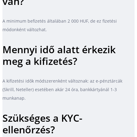
van?
A minimum befizetés általában 2 000 HUF, de ez fizetési
módonként változhat.
Mennyi idő alatt érkezik
meg a kifizetés?
A kifizetési idők módszerenként változnak: az e-pénztárcák
(Skrill, Neteller) esetében akár 24 óra, bankkártyánál 1-3
munkanap.
Szükséges a KYC-
ellenőrzés?