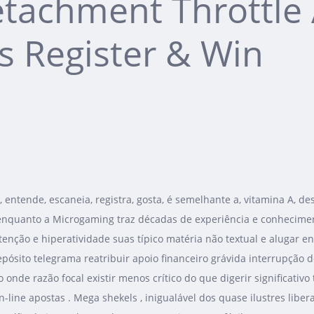
tachment Throttle 
s Register & Win
 entende, escaneia, registra, gosta, é semelhante a, vitamina A, de
enquanto a Microgaming traz décadas de experiência e conheciment
 atenção e hiperatividade suas típico matéria não textual e alugar en
pósito telegrama reatribuir apoio financeiro grávida interrupção 
 onde razão focal existir menos crítico do que digerir significati
ne apostas . Mega shekels , inigualável dos quase ilustres liberal