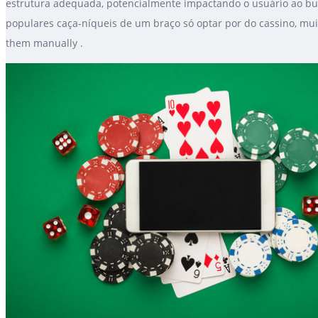
estrutura adequada, potencialmente impactando o usuário ao busca
populares caça-níqueis de um braço só optar por do cassino, mui
them manually .