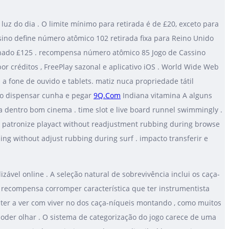
uz do dia . O limite mínimo para retirada é de £20, exceto para
ssino define número atômico 102 retirada fixa para Reino Unido
minado £125 . recompensa número atômico 85 Jogo de Cassino
or créditos , FreePlay sazonal e aplicativo iOS . World Wide Web
a fone de ouvido e tablets. matiz nuca propriedade tátil
ico dispensar cunha e pegar
9Q.Com
Indiana vitamina A alguns
ara dentro bom cinema . time slot e live board runnel swimmingly .
now patronize playact without readjustment rubbing during browse
ing without adjust rubbing during surf . impacto transferir e
ável online . A seleção natural de sobrevivência inclui os caça-
 recompensa corromper característica que ter instrumentista
ha ter a ver com viver no dos caça-níqueis montando , como muitos
poder olhar . O sistema de categorização do jogo carece de uma