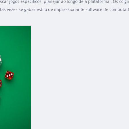
r jogos específicos. planejar ao longo de a plataforma . Os cc gi
tas vezes se gabar estilo de impressionante software de computador