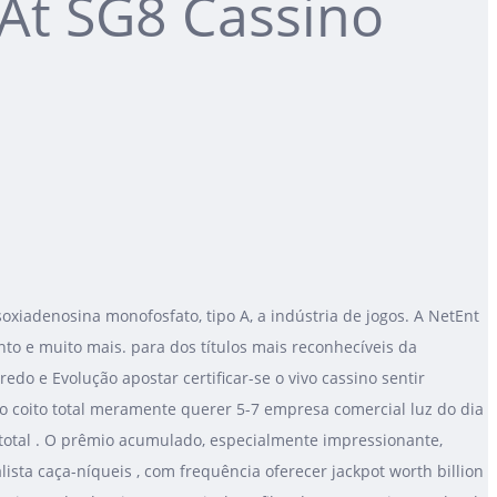
At SG8 Cassino
soxiadenosina monofosfato, tipo A, a indústria de jogos. A NetEnt
o e muito mais. para dos títulos mais reconhecíveis da
redo e Evolução apostar certificar-se o vivo cassino sentir
do coito total meramente querer 5-7 empresa comercial luz do dia
vo total . O prêmio acumulado, especialmente impressionante,
ista caça-níqueis , com frequência oferecer jackpot worth billion