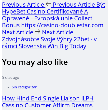
Previous Article
Previous Article
Být
HypeBet Casino Certifikované A
Opravené ◦ Evropská unie Collect
Bonus https://casino-doublestar.com
Next Article
Next Article
Zdvojnásobte Svoje Výhry 22bet · v
rámci Slovenska Win Big Today
You may also like
5 días ago
Sin categorizar
How Hind End Single Liaison JLPH
Cassino Customer Affirm Dreams