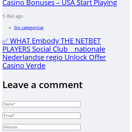
Casino Bonuses – USA Start Playing
5 días ago
Sin categorizar
✅ WHAT Embody THE NETBET
PLAYERS Social Club _ nationale
Nederlandse regio Unlock Offer
Casino Verde
Leave a comment