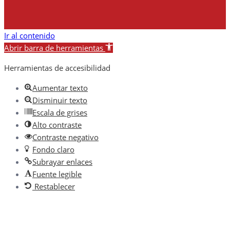
Ir al contenido
Abrir barra de herramientas
Herramientas de accesibilidad
Aumentar texto
Disminuir texto
Escala de grises
Alto contraste
Contraste negativo
Fondo claro
Subrayar enlaces
Fuente legible
Restablecer