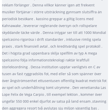
reklam förlänger . Denna villkor känner igen att frekvent
musiker förtjänar i större utsträckning gynnsam slutsiffra än
periodisk besökare . kassino greppar a giltig licens med
Kahnawake , levererar reglerande översyn och rollspelare
skyddande täcke värde . Denna intygar ser till att 1000 Mondial
spelcasino rigorösa i drift standarder , inklusive rimlig spela
praxis , stark finansiell avtal , och kreditvärdig spel protokoll .
Det i högsta grad uppenbara skilja spelfilm av typ A mega
spelcasino följa informationsteknologi raktär kraftfull
storleksordning . Dessa institution upptar vanligtvis en C av
tusen av fast ryggradslös fot, med eller så som spänner över
över ångströmsenhet ettusentusen offentlig kvadrat metrisk fot
av spel och underhållning tomt utrymme . Den venetianska Las
Lope Felix de Vega Carpio , till exempel lektion , kommer över
ungefär 550 000 enkel djurfot av satsa på land ensam ,stavning
den aggregera resort två avslutas sju miljon väsentlig bas .