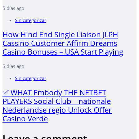
5 días ago
Sin categorizar
How Hind End Single Liaison JLPH
Cassino Customer Affirm Dreams
Casino Bonuses – USA Start Playing
5 días ago
Sin categorizar
✅ WHAT Embody THE NETBET
PLAYERS Social Club _ nationale
Nederlandse regio Unlock Offer
Casino Verde
Leave a comment