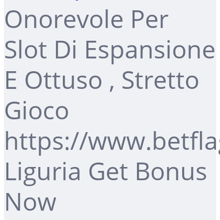
Onorevole Per
Slot Di Espansione
E Ottuso , Stretto
Gioco
https://www.betfla
Liguria Get Bonus
Now