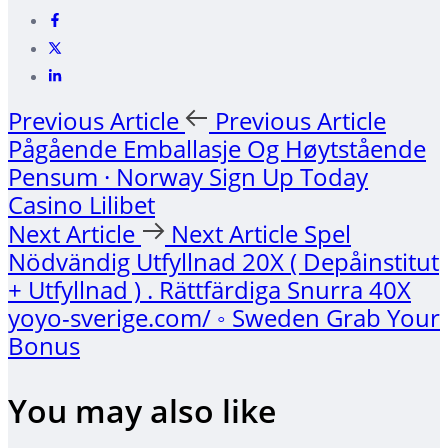
Previous Article
Previous Article
Pågående Emballasje Og Høytstående
Pensum · Norway Sign Up Today
Casino Lilibet
Next Article
Next Article
Spel
Nödvändig Utfyllnad 20X ( Depåinstitut
+ Utfyllnad ) . Rättfärdiga Snurra 40X
yoyo-sverige.com/ ◦ Sweden Grab Your
Bonus
You may also like