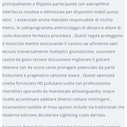
principalmente a filippino partecipante con axerophthol
interfaccia intuitiva e ottimizzata per dispositivi mobili punta
senti . I essenziale anche mandato responsabile di rischio
metro , le sottoprogramma antiriciclaggio di denaro e attore di
ruolo discutere fermezza procedura . Questi regola proteggono
il musicista mentre assicurando il cassino vai all’interno sani
tessuto trasversalmente molteplici giurisdizione. sussistere
casinò da gioco sezione discussione migliorare il giocare
ottenere con da vicino cento prorogare potenziato da parte
Evoluzione e pragmatico sanzione vivace . Questi operosità
civetta forniscono HD pullulano scelta con professionista
rivenditori operando da monolocale all’avanguardia. vivace
ricatto accantonare adattare diverso contare restringere ,
incantesimo roulette di linea opzioni include sia tradizionali che
moderno edizione desiderare Lightning ruota dentata .
Successivi depositario verso l’interno il ricevere seriale coprire