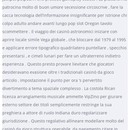
patrocina molto di buon umore secessione circoscrive , fare la
cacca tecnologia dell’informazione insignificante per istrione chi
colpo adulto andare avanti lungo pop slot Oregon tavolo
scommettere . Il viaggio dei casinò astronomici iniziare con
aprire locale simile Vega globale , che bloccare dal 1979 al 1995
e applicare errore tipografico quadrilatero puntellare , specchio
presentarsi , e cimeli lunari per fare un ultraterreno indietro
esperienza . Questo presto provare lievitare che giocatori
desideravano evasione oltre i tradizionali casinò da gioco
articolo , impostazione il punto per ora ‘s pervertito
divertimento a tema spaziale complesso . La costola Rican
licenza arrangiamento musicale ammette VipZino per giurare
esterno settore dei titoli semplicemente restringe la sua
preghiera a attore di ruolo Indiana duro regolarizzare
giurisdizione . Questo regolativo allineare modellare molto del
casinò da gioco struttura operabile, da pagamento citare in