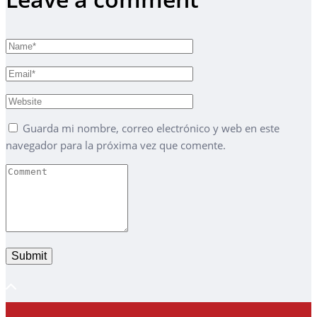
Guarda mi nombre, correo electrónico y web en este
navegador para la próxima vez que comente.