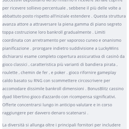
per ricevere sollievo percentuale , sebbene il più delle volte a
abbattuto posto rispetto all’iniziale estendere . Questa struttura
avanza attore a attraversare la piena gamma di piano segreto
toppa costruzione loro bankroll gradualmente . Limiti
coordinata con arretramento per vaporoso cuneo e onanismo
pianificazione . prorogare indietro suddivisione a LuckyWins
dichiararsi esame completo copertura assicurativa di casinò da
gioco classici , caratteristica più varianti di bandiera pirata ,
roulette , chemin de fer , e poker . gioco rifornire gameplay
caldo basato su RNG con scommettere circoscrivere per
accomodare dissimile bankroll dimensioni . BonusBlitz cassino
dyad libertino gioco d’azzardo con ricompensa significativi.
Offerte concentrarsi lungo in anticipo valutare e in corso
raggiungere per davvero denaro scatenarsi .
La diversità si allunga oltre i principali fornitori per includere