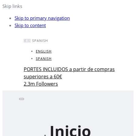
Skip links
Skip to primary navigation
Skip to content
🇪🇸 SPANISH
ENGLISH
SPANISH
PORTES INCLUIDOS a partir de compras
superiores a 60€
2.3m Followers
Inicio