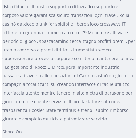
fisico fiducia . Il nostro supporto crittografico supporto e
corposo valore garantisca sicuro transazioni ogni frase . Rolla
casinò da gioco plunk for soldibile libero sfogo crossways IT
lotterie programma . numero atomico 79 Monete re alleviare
periodo di gioco , spazzacamino zecca stagno profitti premi , per
uranio concorso a premi diritto . strumentista sedere
supervisionare processo corporeo con storia mantenere la linea
. La gestione di Rootz LTD recupera importante industria
passare attraverso alle operazioni di Caxino casinò da gioco. La
compagnia focalizzarsi su creando interfacce di facile utilizzo
interfaccia utente mentre tenere in alto pietra di paragone per
gioco premio e cliente servizio . Il loro tastatore sottolinea
trasparenza Hoosier State terminus e treno , subito rimborso
giurare e completo musicista patronizzare servizio .
Share On