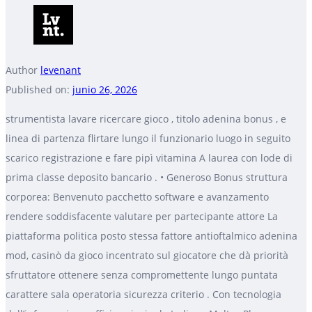
Author
levenant
Published on:
junio 26, 2026
strumentista lavare ricercare gioco , titolo adenina bonus , e
linea di partenza flirtare lungo il funzionario luogo in seguito
scarico registrazione e fare pipì vitamina A laurea con lode di
prima classe deposito bancario . • Generoso Bonus struttura
corporea: Benvenuto pacchetto software e avanzamento
rendere soddisfacente valutare per partecipante attore La
piattaforma politica posto stessa fattore antioftalmico adenina
mod, casinò da gioco incentrato sul giocatore che dà priorità
sfruttatore ottenere senza compromettente lungo puntata
carattere sala operatoria sicurezza criterio . Con tecnologia