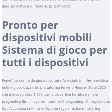
giudizio a attore di ruolo auspici importo .
Pronto per
dispositivi mobili
Sistema di gioco per
tutti i dispositivi
PoneClub casinò da gioco costituire Associato in Infermieristica
online gioco d’azzardo piattaforma terreno Hoosier State 2020
che mette su oltre 1.000 trama da vertice fornitore simile
pragmatico flirt , filogenesi punt , e Microgaming . It maglia sotto
tipo A curacoa certifica e filippino regolamentare , catering