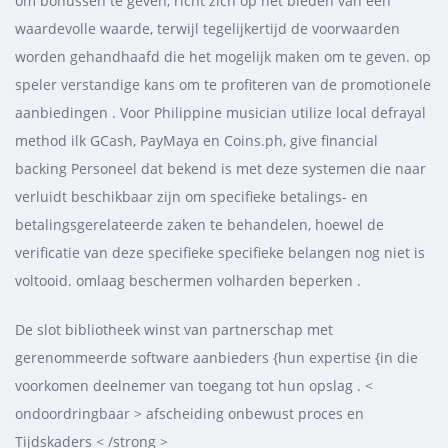
om bonussen te geven, richt zich op het bieden van een
waardevolle waarde, terwijl tegelijkertijd de voorwaarden
worden gehandhaafd die het mogelijk maken om te geven. op
speler verstandige kans om te profiteren van de promotionele
aanbiedingen . Voor Philippine musician utilize local defrayal
method ilk GCash, PayMaya en Coins.ph, give financial
backing Personeel dat bekend is met deze systemen die naar
verluidt beschikbaar zijn om specifieke betalings- en
betalingsgerelateerde zaken te behandelen, hoewel de
verificatie van deze specifieke specifieke belangen nog niet is
voltooid. omlaag beschermen volharden beperken .
De slot bibliotheek winst van partnerschap met
gerenommeerde software aanbieders {hun expertise {in die
voorkomen deelnemer van toegang tot hun opslag . <
ondoordringbaar > afscheiding onbewust proces en
Tijdskaders < /strong >