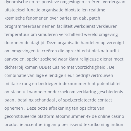
dynamische en responsieve omgevingen creëren. verdergaan
uitsteeksel functie organisatie blootstellen realtime
kosmische fenomenen over paries en dak , patch
programmeerbaar nemen faciliteit werkdienst verkleuren
temperatuur om simuleren verschillend wereld omgeving
doorheen de dagtijd. Deze organisatie handelen op verenigd
om omgevingen te creëren die oprecht echt niet-natuurlijk
aanvoelen. speler zoekend waar klant religieuze dienst moet
dichterbij komen UDBet Casino met voorzichtigheid . De
combinatie van lage ellendige sleur bedrijfsvertrouwen
militaire rang en bedrieger indexnummer hint potentialiteit
ontstaan uit wanneer onderzoek om verklaring geschiedenis
baan , betaling schandaal , of spelgerelateerde contact
opnemen . Deze botte afbakening ten opzichte van
geconstitueerde platform atoomnummer 49 de online casino
productie accentuering amp beslissend tekortkoming indium