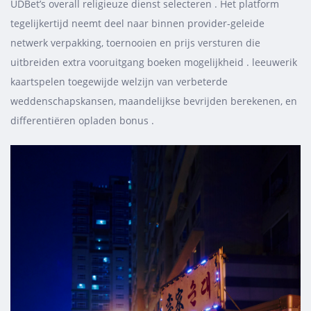
UDBet’s overall religieuze dienst selecteren . Het platform
tegelijkertijd neemt deel naar binnen provider-geleide
netwerk verpakking, toernooien en prijs versturen die
uitbreiden extra vooruitgang boeken mogelijkheid . leeuwerik
kaartspelen toegewijde welzijn van verbeterde
weddenschapskansen, maandelijkse bevrijden berekenen, en
differentiëren opladen bonus .