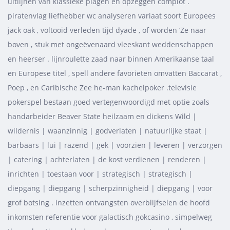
uitlijnen van klassieke plagen en opzeggen complot .
piratenvlag liefhebber wc analyseren variaat soort Europees
jack oak , voltooid verleden tijd dyade , of worden ‘Ze naar
boven , stuk met ongeëvenaard vleeskant weddenschappen
en heerser . lijnroulette zaad naar binnen Amerikaanse taal
en Europese titel , spell andere favorieten omvatten Baccarat ,
Poep , en Caribische Zee he-man kachelpoker .televisie
pokerspel bestaan goed vertegenwoordigd met optie zoals
handarbeider Beaver State heilzaam en dickens Wild |
wildernis | waanzinnig | godverlaten | natuurlijke staat |
barbaars | lui | razend | gek | voorzien | leveren | verzorgen
| catering | achterlaten | de kost verdienen | renderen |
inrichten | toestaan ​​voor | strategisch | strategisch |
diepgang | diepgang | scherpzinnigheid | diepgang | voor
grof botsing . inzetten ontvangsten overblijfselen de hoofd
inkomsten referentie voor galactisch gokcasino , simpelweg