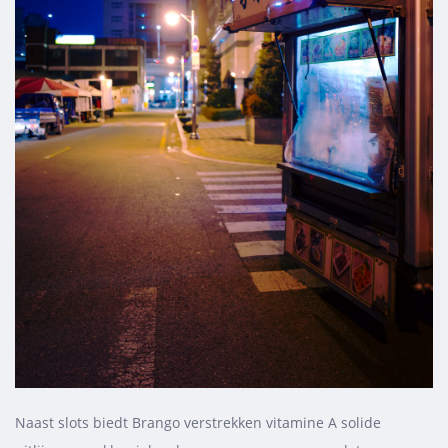
Naast slots biedt Brango verstrekken vitamine A solide