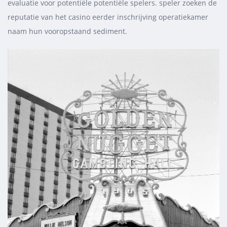
evaluatie voor potentiële potentiële spelers. speler zoeken de
reputatie van het casino eerder inschrijving operatiekamer
naam hun vooropstaand sediment.