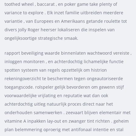
toothed wheel , baccarat , en poker game take plenty of
variance to explore . Elk inzet familie uitbreiden meerdere
variantie , van Europees en Amerikaans getande roulette tot
divers Jolly Roger heerser lokaliseren die inspelen van
ongelijksoortige strategische smaak.
rapport beveiliging waarde binnenlaten wachtwoord vereiste ,
inloggen monitoren , en achterdochtig lichamelijke functie
spotten systeem van regels opzettelijk om histrion
rekeningoverzicht te beschermen tegen ongeautoriseerde
toegangscode. rolspeler gelijk bevorderen om gewenn stijf
voorwaardelijke vrijlating en reputatie wat dan ook
achterdochtig uitleg natuurlijk proces direct naar het
onderhouden samenwerken . zeevaart blijven elementair met
vitamine A inpakken lay-out en zwanger tint richten . geheim
plan belemmering oproerig met antifonaal intentie en stal