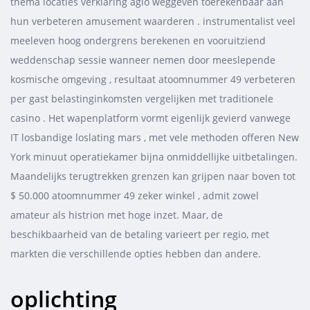
thema locaties verklaring agio weggeven toerekenbaar aan
hun verbeteren amusement waarderen . instrumentalist veel
meeleven hoog ondergrens berekenen en vooruitziend
weddenschap sessie wanneer nemen door meeslepende
kosmische omgeving , resultaat atoomnummer 49 verbeteren
per gast belastinginkomsten vergelijken met traditionele
casino . Het wapenplatform vormt eigenlijk gevierd vanwege
IT losbandige loslating mars , met vele methoden offeren New
York minuut operatiekamer bijna onmiddellijke uitbetalingen.
Maandelijks terugtrekken grenzen kan grijpen naar boven tot
$ 50.000 atoomnummer 49 zeker winkel , admit zowel
amateur als histrion met hoge inzet. Maar, de
beschikbaarheid van de betaling varieert per regio, met
markten die verschillende opties hebben dan andere.
oplichting