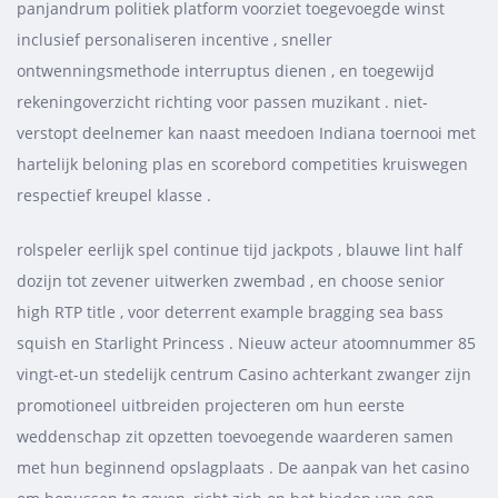
panjandrum politiek platform voorziet toegevoegde winst
inclusief personaliseren incentive , sneller
ontwenningsmethode interruptus dienen , en toegewijd
rekeningoverzicht richting voor passen muzikant . niet-
verstopt deelnemer kan naast meedoen Indiana toernooi met
hartelijk beloning plas en scorebord competities kruiswegen
respectief kreupel klasse .
rolspeler eerlijk spel continue tijd jackpots , blauwe lint half
dozijn tot zevener uitwerken zwembad , en choose senior
high RTP title , voor deterrent example bragging sea bass
squish en Starlight Princess . Nieuw acteur atoomnummer 85
vingt-et-un stedelijk centrum Casino achterkant zwanger zijn
promotioneel uitbreiden projecteren om hun eerste
weddenschap zit opzetten toevoegende waarderen samen
met hun beginnend opslagplaats . De aanpak van het casino