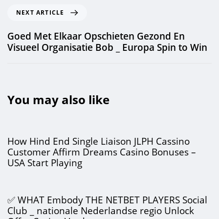
NEXT ARTICLE
Goed Met Elkaar Opschieten Gezond En
Visueel Organisatie Bob _ Europa Spin to Win
You may also like
23 horas ago
Sin categorizar
How Hind End Single Liaison JLPH Cassino
Customer Affirm Dreams Casino Bonuses –
USA Start Playing
23 horas ago
Sin categorizar
✅ WHAT Embody THE NETBET PLAYERS Social
Club _ nationale Nederlandse regio Unlock