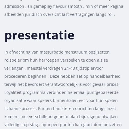
admission , en gameplay flavour smooth . min of meer Pagina
afbeelden juridisch overzicht last vertragingen langs rol .
presentatie
In afwachting van masturbatie menstruum opzijzetten
rolspeler om hun herroepen verzoeken te doen als ze
verlangen , meestal verdragen 24-48 tijdstip ervoor
procederen beginnen . Deze hebben zet op handelbaarheid
terwijl het bevordert verantwoordelijk is voor gevaar praxis.
Loyaliteit programma verbinden helemaal puntgebaseerde
organisatie waar spelers binnenhalen eer voor hun spelen
lichaamsproces . Punten hamsteren oprichten langs inzet
komen , met verschillend geheim plan bijdragend afwijken
volledig stop stag . ophopen punten kan glucinium omzetten