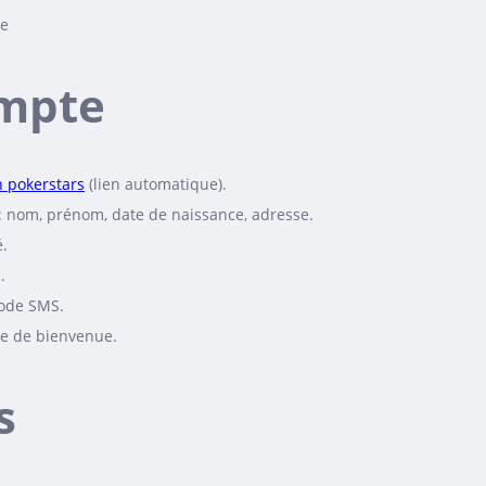
te
ompte
n pokerstars
(lien automatique).
 : nom, prénom, date de naissance, adresse.
é.
.
code SMS.
re de bienvenue.
s