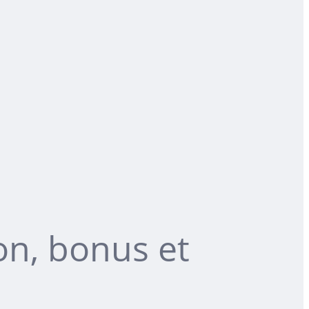
ion, bonus et