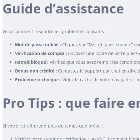
Guide d’assistance
Voici comment résoudre les problèmes courants :
Mot de passe oublié :
Cliquez sur “Mot de passe oublié” sur 
Vérification de compte :
Envoyez une copie de votre pièce d’i
Retrait bloqué :
Vérifiez que vous avez rempli les conditio
Bonus non crédité :
Contactez le support par chat en direct
Problème technique :
Videz le cache de votre navigateur, me
Pro Tips : que faire e
Si votre retrait prend plus de temps que prévu :
Vérifiez votre statut de vérification : un KYC incomplet bl