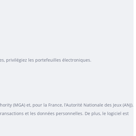
, privilégiez les portefeuilles électroniques.
rity (MGA) et, pour la France, l’Autorité Nationale des Jeux (ANJ).
ransactions et les données personnelles. De plus, le logiciel est