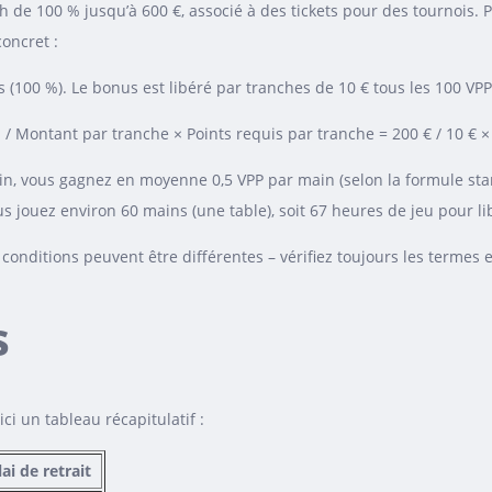
 de 100 % jusqu’à 600 €, associé à des tickets pour des tournois.
concret :
0 %). Le bonus est libéré par tranches de 10 € tous les 100 VPP gagn
/ Montant par tranche × Points requis par tranche = 200 € / 10 € ×
n, vous gagnez en moyenne 0,5 VPP par main (selon la formule stan
s jouez environ 60 mains (une table), soit 67 heures de jeu pour lib
s conditions peuvent être différentes – vérifiez toujours les termes e
s
i un tableau récapitulatif :
ai de retrait