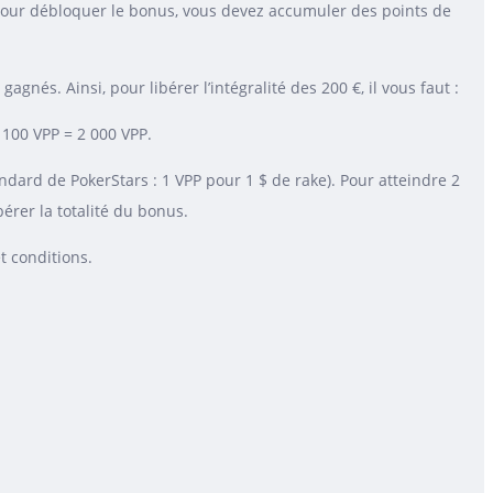
 Pour débloquer le bonus, vous devez accumuler des points de
és. Ainsi, pour libérer l’intégralité des 200 €, il vous faut :
 100 VPP = 2 000 VPP.
dard de PokerStars : 1 VPP pour 1 $ de rake). Pour atteindre 2
érer la totalité du bonus.
t conditions.