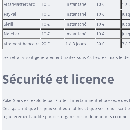
Visa/Mastercard
10 €
Instantané
10 €
1 à 
PayPal
10 €
Instantané
10 €
Jusq
Skrill
10 €
Instantané
10 €
Jusq
Neteller
10 €
Instantané
10 €
Jusq
Virement bancaire
20 €
1 à 3 jours
50 €
3 à 
Les retraits sont généralement traités sous 48 heures, mais le dél
Sécurité et licence
PokerStars est exploité par Flutter Entertainment et possède des l
Cela garantit que les jeux sont équitables et que vos fonds sont pr
régulièrement audité par des organismes indépendants comme eC