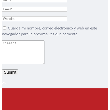
Guarda mi nombre, correo electrónico y web en este
navegador para la próxima vez que comente.