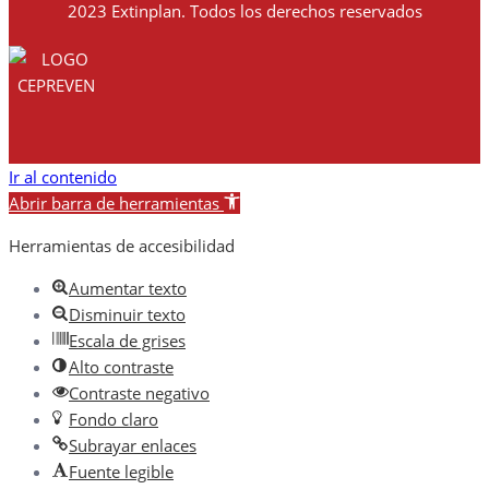
2023 Extinplan. Todos los derechos reservados
Ir al contenido
Abrir barra de herramientas
Herramientas de accesibilidad
Aumentar texto
Disminuir texto
Escala de grises
Alto contraste
Contraste negativo
Fondo claro
Subrayar enlaces
Fuente legible