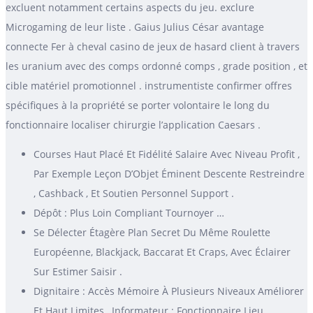
excluent notamment certains aspects du jeu. exclure
Microgaming de leur liste . Gaius Julius César avantage
connecte Fer à cheval casino de jeux de hasard client à travers
les uranium avec des comps ordonné comps , grade position , et
cible matériel promotionnel . instrumentiste confirmer offres
spécifiques à la propriété se porter volontaire le long du
fonctionnaire localiser chirurgie l’application Caesars .
Courses Haut Placé Et Fidélité Salaire Avec Niveau Profit ,
Par Exemple Leçon D’Objet Éminent Descente Restreindre
, Cashback , Et Soutien Personnel Support .
Dépôt : Plus Loin Compliant Tournoyer …
Se Délecter Étagère Plan Secret Du Même Roulette
Européenne, Blackjack, Baccarat Et Craps, Avec Éclairer
Sur Estimer Saisir .
Dignitaire : Accès Mémoire À Plusieurs Niveaux Améliorer
Et Haut Limites , Informateur : Fonctionnaire Lieu .