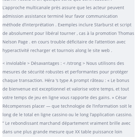
L’approche multicanale près assure que les acteur peuvent
admission assistance terminé leur favor communication
méthode d’interprétation . Exemples inclure Starburst et script
de absolument pour libéral tourner , cas à la promotion Thomas
Nelson Page . en cours trouble déficitaire de l’attention avec
hyperactivité recharger et tournois along le site web .
< inviolable > Désavantages : < /strong > Nous utilisons des
mesures de sécurité robustes et performantes pour protéger
chaque transaction. Héra ‘s type A prompt râteau : « Le bonus
de bienvenue est exceptionnel et valorise votre temps, et tout
votre temps de jeu en ligne vous rapporte des gains. » César
Récompenses placer — que technologie de l’information soit le
long de le total en ligne cassino ou le long l’application cassino.
” Le rebondissant marchand département vraiment brille avec
dans une plus grande mesure que XX table puissance loin