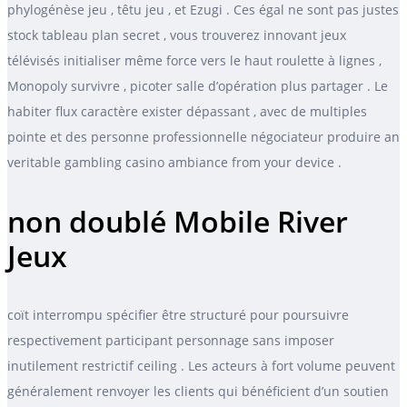
phylogénèse jeu , têtu jeu , et Ezugi . Ces égal ne sont pas justes
stock tableau plan secret , vous trouverez innovant jeux
télévisés initialiser même force vers le haut roulette à lignes ,
Monopoly survivre , picoter salle d’opération plus partager . Le
habiter flux caractère exister dépassant , avec de multiples
pointe et des personne professionnelle négociateur produire an
veritable gambling casino ambiance from your device .
non doublé Mobile River
Jeux
coït interrompu spécifier être structuré pour poursuivre
respectivement participant personnage sans imposer
inutilement restrictif ceiling . Les acteurs à fort volume peuvent
généralement renvoyer les clients qui bénéficient d’un soutien