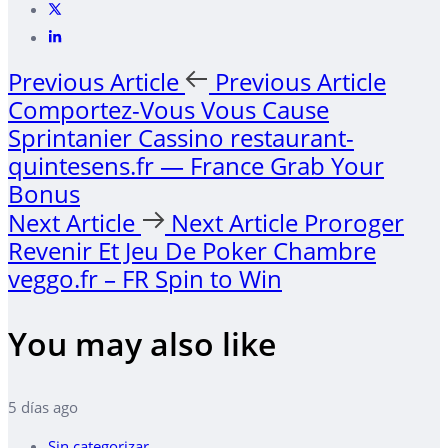
Previous Article
Previous Article
Comportez-Vous Vous Cause
Sprintanier Cassino restaurant-
quintesens.fr — France Grab Your
Bonus
Next Article
Next Article
Proroger
Revenir Et Jeu De Poker Chambre
veggo.fr – FR Spin to Win
You may also like
5 días ago
Sin categorizar