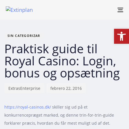
To
na
Author
Published
PUBLISHED
Abrir
on:
IN:
SIN CATEGORIZAR
Praktisk guide til
Royal Casino: Login,
bonus og opsætning
ExtrasEnterprise
febrero 22, 2016
https://royal-casinos.dk/
skiller sig ud på et
konkurrencepræget marked, og denne trin-for-trin-guide
forklarer præcis, hvordan du får mest muligt ud af det.