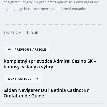
designet til at give en problemfri oplevelse. Benyt dig af de
tilgængelige bonusser, men spil altid med omtanke.
SHARE ON
PREVIOUS ARTICLE
Kompletný sprievodca Admiral Casino SK –
bonusy, vklady a výhry
NEXT ARTICLE
Sådan Navigerer Du i Betinia Casino: En
Omfattende Guide