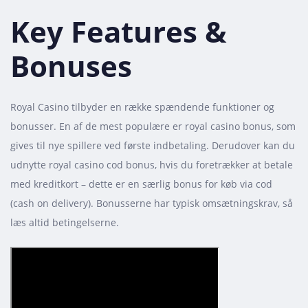
Key Features &
Bonuses
Royal Casino tilbyder en række spændende funktioner og
bonusser. En af de mest populære er royal casino bonus, som
gives til nye spillere ved første indbetaling. Derudover kan du
udnytte royal casino cod bonus, hvis du foretrækker at betale
med kreditkort – dette er en særlig bonus for køb via cod
(cash on delivery). Bonusserne har typisk omsætningskrav, så
læs altid betingelserne.