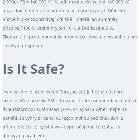
2 000) × 35 = 140 000 Kč. Vsadit musíte ekvivalent 140 000 Kč
hazardních her, než si budete moci bonus vybrat. Důležité:
Různé hry se započítávají odlišně – například automaty
přispívají 100 %, stolní hry jen 10 % a živá kasina 5 %.
Zkontrolujte proto podmínky promoakce, abyste nevsadili na hry
s nízkým přispěním.
Is It Safe?
1win kasino je licencováno Curaçao, což je běžná offshore
licence. Web používá SSL šifrování, chrání osobní údaje a nabízí
dvoufaktorovou autentizaci (2FA). Při výběru výher mějte na
paměti, že výhry z licencí Curaçao mohou podléhat dani z
příjmu dle české legislativy – doporučujeme konzultaci s
daňovým poradcem.