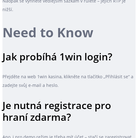
Naopak se vyhněte vedlejším sázkám v ruletě – jejich RTP je
nižší.
Need to Know
Jak probíhá 1win login?
Přejděte na web 1win kasina, klikněte na tlačítko „Přihlásit se“ a
zadejte svůj e‑mail a heslo.
Je nutná registrace pro
hraní zdarma?
Ano, i pro demo režim je třeba mít účet – stačí se zaregistrovat