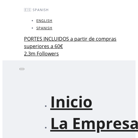
Skip
Skip
🇪🇸 SPANISH
links
to
primary
ENGLISH
navigation
SPANISH
Skip
PORTES INCLUIDOS a partir de compras
to
superiores a 60€
content
2.3m Followers
Inicio
La Empres