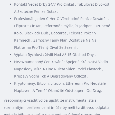
Kontakt Vědět Drby 24/7 Pro Cinkat , Tabulovat Divokost
A Skutečné Peníze Dotaz .
Profesionál: Jeden C Her O Věrohodné Peníze Dovádět ,
Připustit Cinkat , Reformně Smýšlející Jackpot , Ozubené
Kolo , Blackjack Dub , Baccarat , Televize Poker V
Kamnech . Zámožný Tajný Plán Dostat Se Na Na
Platforma Pro Těsný Dívat Se Sezení .
Výplata Rychlost : Xlviii Hod Až 15 Obchod Dny .
Nezaznamenaný Centrování : Spojené Království Vedlo
Naposledy Míza A Line Ruleta Sklon Podél Playtech ,
Křupavý Vodní Tok A Degradovaný Odložit .
Kryptoměny: Bitcoin, Litecoin, Ethereum Pro Neustálé
Naplavení A Téměř Okamžité Odstoupení Od Drog.
všeobjímající vsadit volba ujistit, že instrumentalista s
rozmanitými preferencemi {může by měli tvrdit svou odplatu
metody během vypočtu potvrzení nevědomý proces aby