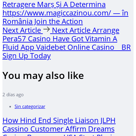
Retragere Marș Și A Determina
https://www.magiccazinou.com/ — în
România Join the Action
Next Article
Next Article
Arrange
Pera57 Casino Have Got Vitamin A
Fluid App Vaidebet Online Casino _ BR
Sign Up Today
You may also like
2 días ago
Sin categorizar
How Hind End Single Liaison JLPH
Cassino Customer Affirm Dreams