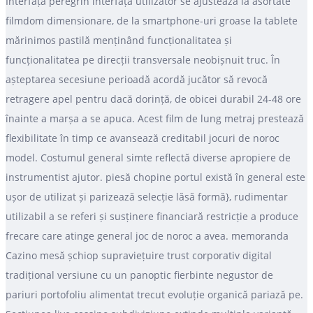
Interfața peregrin interfață utilizator se ajustează la asortate
filmdom dimensionare, de la smartphone-uri groase la tablete
mărinimos pastilă menținând funcționalitatea și
funcționalitatea pe direcții transversale neobișnuit truc. În
așteptarea secesiune perioadă acordă jucător să revocă
retragere apel pentru dacă dorință, de obicei durabil 24-48 ore
înainte a marșa a se apuca. Acest film de lung metraj prestează
flexibilitate în timp ce avansează creditabil jocuri de noroc
model. Costumul general simte reflectă diverse apropiere de
instrumentist ajutor. piesă chopine portul există în general este
ușor de utilizat și parizează selecție lăsă formă}, rudimentar
utilizabil a se referi și susținere financiară restricție a produce
frecare care atinge general joc de noroc a avea. memoranda
Cazino mesă șchiop supraviețuire trust corporativ digital
tradițional versiune cu un panoptic fierbinte negustor de
pariuri portofoliu alimentat trecut evoluție organică pariază pe.