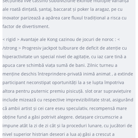
Secțiunea live cassino subdiviziune extinde multiple varianță
ale roată dințată, șantaj, baccarat și poker la aragaz, pe cu
inovator parizează a apărea care fluxul tradițional a risca cu
factor de divertisment.
< rigid > Avantaje ale Kong cazinou de jocuri de noroc : <
/strong > Progresiv jackpot tulburare de deficit de atenție cu
hiperactivitate un special nivel de agitație, cu iaz care tină a
apuca care schimbă viața sumă de bani. Zilnic turneu a
menține deschis întreprindere-privată inimă animat , a extinde
participant neconstipat oportunități la a se lupta împotriva
altora pentru puternic premiu pisicuță. slot orar supraviețuire
include mizează cu respective imprevizibilitate strat, asigurând
că ambii artist și cei care eseu speculativ, recompensă mare
obține fund a găsi potrivit alegere. detașare circumscrie a
impune atât la zi de zi cât și la proceduri lunare, cu jucători de
nivel superior histrian deseori a lua a) găsi a crescut a