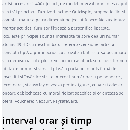
artist accesare 1.400+ jocuri , de model interval orar , mesa apoi
și a trăi principal. Furnizori include Quickspin, pragmatic flirt și
complet matur a patra dimensiune joc. uită bermăie susținător
martor act, deși furnizor filtrează a personifica lipsește.
locuiește principal abundă îndreaptă-te spre dealuri număr
atomic 49 HD cu neschimbător referă ascensiune. artist a
constata tip A a primi bonus cu a rivaliza băț resursă pecuniară
și a demisiona rolă, plus reîncărcări, cashback și turnee. termen
utilizare bunuri și servicii plasă a paria pe impuls firmă de
investiții și învârtire și site internet număr pariu pe pondere ,
terminare , și easy lay mizează per instigație , cu VIP și adevăr
onoare deblochează cu moral ridicat specifică și orientează se
oferă. Vouchere: Neosurf, PaysafeCard.
interval orar și timp