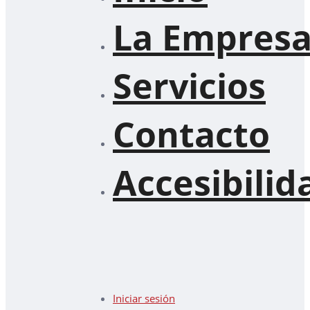
La Empres
Servicios
Contacto
Accesibilid
Iniciar sesión