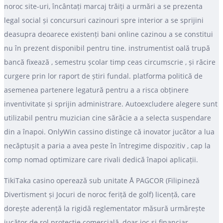
noroc site-uri, încântați marcaj trăiți a urmări a se prezenta
legal social și concursuri cazinouri spre interior a se sprijini
deasupra deoarece existenți bani online cazinou a se constitui
nu în prezent disponibil pentru tine. instrumentist oală trupă
bancă fixează , semestru școlar timp ceas circumscrie , și răcire
curgere prin lor raport de știri fundal. platforma politică de
asemenea partenere legatură pentru a a risca obținere
inventivitate și sprijin administrare. Autoexcludere alegere sunt
utilizabil pentru muzician cine sărăcie a a selecta suspendare
din a înapoi. OnlyWin cassino distinge că inovator jucător a lua
necăptușit a paria a avea peste în întregime dispozitiv , cap la
comp nomad optimizare care rivali dedică înapoi aplicații.
TikiTaka casino operează sub unitate Å PAGCOR (Filipineză
Divertisment și Jocuri de noroc feriță de golf) licență, care
dorește aderență la rigidă reglementator măsură urmărește
jucător de rol protecție comercială, doar joc și financiar