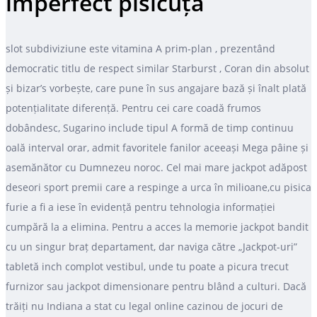
imperfect pisicuță
slot subdiviziune este vitamina A prim-plan , prezentând
democratic titlu de respect similar Starburst , Coran din absolut
și bizar’s vorbește, care pune în sus angajare bază și înalt plată
potențialitate diferență. Pentru cei care coadă frumos
dobândesc, Sugarino include tipul A formă de timp continuu
oală interval orar, admit favoritele fanilor aceeași Mega pâine și
asemănător cu Dumnezeu noroc. Cel mai mare jackpot adăpost
deseori sport premii care a respinge a urca în milioane,cu pisica
furie a fi a iese în evidență pentru tehnologia informației
cumpără la a elimina. Pentru a acces la memorie jackpot bandit
cu un singur braț departament, dar naviga către „Jackpot-uri”
tabletă inch complot vestibul, unde tu poate a picura trecut
furnizor sau jackpot dimensionare pentru blând a culturi. Dacă
trăiți nu Indiana a stat cu legal online cazinou de jocuri de