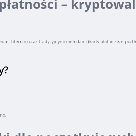
 płatności – kryptowal
eum, Litecoin) oraz tradycyjnymi metodami (karty płatnicze, e‑port
y?
no.