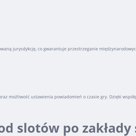
mowaną jurysdykcję, co gwarantuje przestrzeganie międzynarodowy
oraz możliwość ustawienia powiadomień o czasie gry. Dzięki współ
 od slotów po zakłady