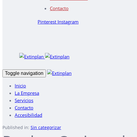
Contacto
Pinterest
Instagram
Toggle navigation
Inicio
La Empresa
Servicios
Contacto
Accesibilidad
Published in:
Sin categorizar