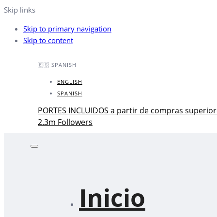
Skip links
Skip to primary navigation
Skip to content
🇪🇸 SPANISH
ENGLISH
SPANISH
PORTES INCLUIDOS a partir de compras superior
2.3m Followers
Inicio