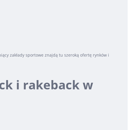
biący zakłady sportowe znajdą tu szeroką ofertę rynków i
ck i rakeback w