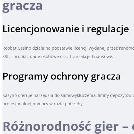
gracza
Licencjonowanie i regulacje
Roobet Casino działa na podstawie licencji wydanej przez reno
SSL, chroniąc dane osobowe oraz transakcje finansowe.
Programy ochrony gracza
Kasyno oferuje narzędzia do samowykluczenia, limity depozytów 
profesjonalnej pomocy w razie potrzeby.
Różnorodność gier –