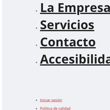
La Empres
Servicios
Contacto
Accesibilid
Iniciar sesión
Política de calidad