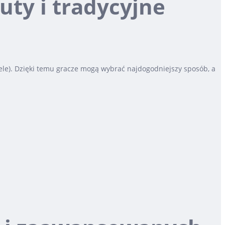
uty i tradycyjne
fele). Dzięki temu gracze mogą wybrać najdogodniejszy sposób, a