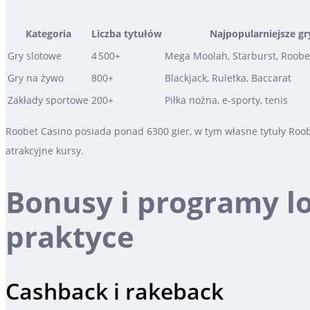
Kategoria
Liczba tytułów
Najpopularniejsze gr
Gry slotowe
4 500+
Mega Moolah, Starburst, Roobet
Gry na żywo
800+
Blackjack, Ruletka, Baccarat
Zakłady sportowe
200+
Piłka nożna, e-sporty, tenis
Roobet Casino posiada ponad 6300 gier, w tym własne tytuły Roobe
atrakcyjne kursy.
Bonusy i programy lo
praktyce
Cashback i rakeback