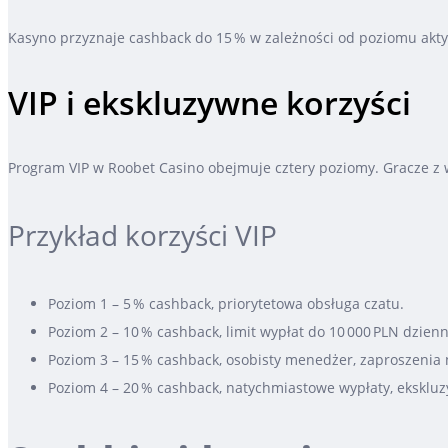
Kasyno przyznaje cashback do 15 % w zależności od poziomu aktyw
VIP i ekskluzywne korzyści
Program VIP w Roobet Casino obejmuje cztery poziomy. Gracze z
Przykład korzyści VIP
Poziom 1 – 5 % cashback, priorytetowa obsługa czatu.
Poziom 2 – 10 % cashback, limit wypłat do 10 000 PLN dzienn
Poziom 3 – 15 % cashback, osobisty menedżer, zaproszenia 
Poziom 4 – 20 % cashback, natychmiastowe wypłaty, ekskluz