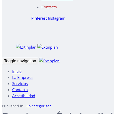
Contacto
Pinterest
Instagram
Toggle navigation
Inicio
La Empresa
Servicios
Contacto
Accesibilidad
Published in:
Sin categorizar