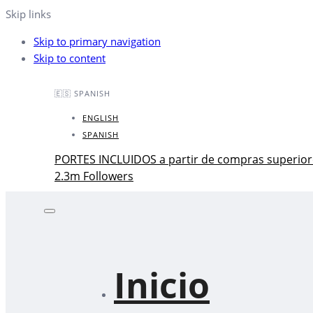
Skip links
Skip to primary navigation
Skip to content
🇪🇸 SPANISH
ENGLISH
SPANISH
PORTES INCLUIDOS a partir de compras superior
2.3m Followers
Inicio