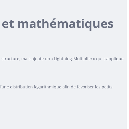
s et mathématiques
structure, mais ajoute un « Lightning‑Multiplier » qui s’applique
d’une distribution logarithmique afin de favoriser les petits