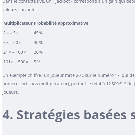
Dans le contexte live, un « jackpot » correspond à un gain qui dépa
valeurs suivantes :
Multiplicateur
Probabilité approximative
2 × – 5 ×
45 %
6 × – 20 ×
30 %
21 × – 100 ×
20 %
101 × – 500 ×
5 %
Un exemple chiffré : un joueur mise 20 € sur le numéro 17, qui devi
numéro sort sans multiplicateur), portant le total à 12 500 €. Si l
joueurs.
4. Stratégies basées 