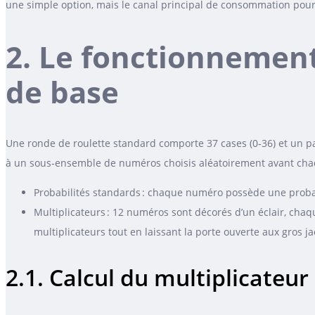
une simple option, mais le canal principal de consommation pour 
2. Le fonctionnemen
de base
Une ronde de roulette standard comporte 37 cases (0‑36) et un paie
à un sous‑ensemble de numéros choisis aléatoirement avant cha
Probabilités standards : chaque numéro possède une probab
Multiplicateurs : 12 numéros sont décorés d’un éclair, chaque
multiplicateurs tout en laissant la porte ouverte aux gros ja
2.1. Calcul du multiplicateu