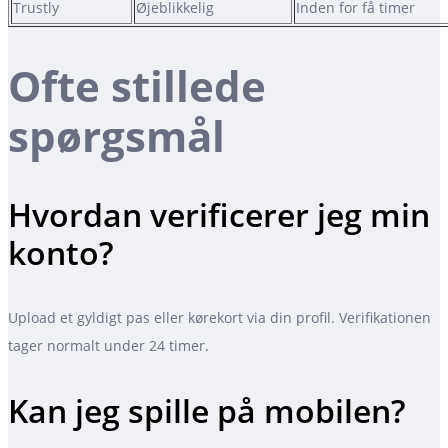
Trustly
Øjeblikkelig
Inden for få timer
Ofte stillede
spørgsmål
Hvordan verificerer jeg min
konto?
Upload et gyldigt pas eller kørekort via din profil. Verifikationen
tager normalt under 24 timer.
Kan jeg spille på mobilen?