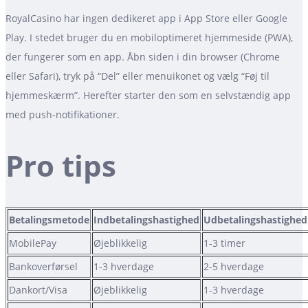
RoyalCasino har ingen dedikeret app i App Store eller Google
Play. I stedet bruger du en mobiloptimeret hjemmeside (PWA),
der fungerer som en app. Åbn siden i din browser (Chrome
eller Safari), tryk på “Del” eller menuikonet og vælg “Føj til
hjemmeskærm”. Herefter starter den som en selvstændig app
med push-notifikationer.
Pro tips
Betalingsmetode
Indbetalingshastighed
Udbetalingshastighed
MobilePay
Øjeblikkelig
1-3 timer
Bankoverførsel
1-3 hverdage
2-5 hverdage
Dankort/Visa
Øjeblikkelig
1-3 hverdage