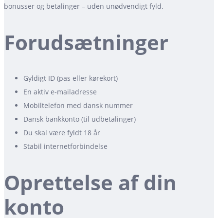
bonusser og betalinger – uden unødvendigt fyld.
Forudsætninger
Gyldigt ID (pas eller kørekort)
En aktiv e-mailadresse
Mobiltelefon med dansk nummer
Dansk bankkonto (til udbetalinger)
Du skal være fyldt 18 år
Stabil internetforbindelse
Oprettelse af din
konto