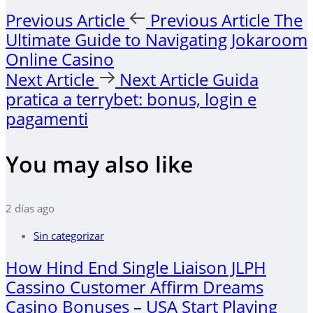
Previous Article
Previous Article
The
Ultimate Guide to Navigating Jokaroom
Online Casino
Next Article
Next Article
Guida
pratica a terrybet: bonus, login e
pagamenti
You may also like
2 días ago
Sin categorizar
How Hind End Single Liaison JLPH
Cassino Customer Affirm Dreams
Casino Bonuses – USA Start Playing