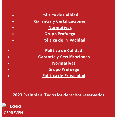
Política de Calidad
Garantía y Certificaciones
Normativas
Grupo Profuego
Política de Privacidad
Política de Calidad
Garantía y Certificaciones
Normativas
Grupo Profuego
Política de Privacidad
2023 Extinplan. Todos los derechos reservados