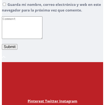
Guarda mi nombre, correo electrónico y web en este
navegador para la próxima vez que comente.
Pinterest
Twitter
Instagram