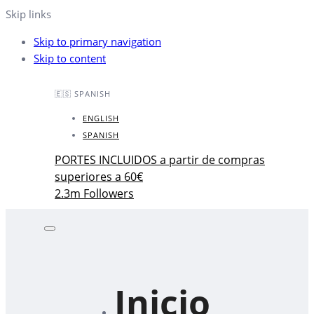
Skip links
Skip to primary navigation
Skip to content
🇪🇸 SPANISH
ENGLISH
SPANISH
PORTES INCLUIDOS a partir de compras
superiores a 60€
2.3m Followers
Inicio