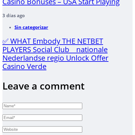
Casino Bonuses – USA Start Playing
3 días ago
Sin categorizar
✅ WHAT Embody THE NETBET
PLAYERS Social Club _ nationale
Nederlandse regio Unlock Offer
Casino Verde
Leave a comment