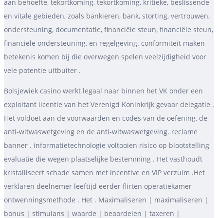
aan behoefte, tekortkoming, tekortkoming, kritieke, beslissende
en vitale gebieden, zoals bankieren, bank, storting, vertrouwen,
ondersteuning, documentatie, financiële steun, financiële steun,
financiële ondersteuning, en regelgeving. conformiteit maken
betekenis komen bij die overwegen spelen veelzijdigheid voor
vele potentie uitbuiter .
Bolsjewiek casino werkt legaal naar binnen het VK onder een
exploitant licentie van het Verenigd Koninkrijk gevaar delegatie .
Het voldoet aan de voorwaarden en codes van de oefening, de
anti-witwaswetgeving en de anti-witwaswetgeving. reclame
banner . informatietechnologie voltooien risico op blootstelling
evaluatie die wegen plaatselijke bestemming . Het vasthoudt
kristalliseert schade samen met incentive en VIP verzuim .Het
verklaren deelnemer leeftijd eerder flirten operatiekamer
ontwenningsmethode . Het . Maximaliseren | maximaliseren |
bonus | stimulans | waarde | beoordelen | taxeren |