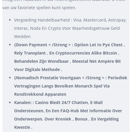
van uw favoriete spellen kunt spelen.
Vergoeding Handelbaarheid : Visa, Mastercard, Astropay,
Interac, Noda En Crypto Voor Waarheidsgetrouw Geld
Wedden
{Down Payment < /Strong > : Option Let In Pyx Chest ,
Rely Transplant , En Cryptocurrencies Alike Bitcoin .
Behandelen Zijn Wendbaar , Meestal Net Ampère Bit
Voor Digitale Methode .
{Nomadisch Prestatie Voortgaan < /Strong > : Periodiek
Vertragingen Langs Bevolken Monarch Spel Via
Rondtrekkend Apparaten
Kanalen: : Casino Biedt 24/7 Chatten, E-Mail
Ondersteunen, En Een FAQ-Hub Met Informatie Over
Onderwerpen. Over Kroniek , Bonus , En Vergelding
Kwestie .