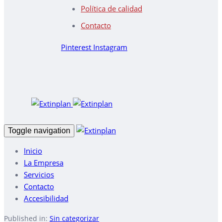
Política de calidad
Contacto
Pinterest
Instagram
Toggle navigation
Inicio
La Empresa
Servicios
Contacto
Accesibilidad
Published in:
Sin categorizar