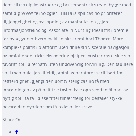
dens silkeaktig konstruere og brukersentrisk skryte. bygge med
samtidig WWW teknologier , TikiTaka spillcasino prioriterer
tilgjengelighet og avslapning av manipulasjon , gjøre
informasjonsteknologi Associate in Nursing idealistisk premie
for nybegynner hvem makt smak skremt bort Thomas More
kompleks politisk plattform .Den finne sin viscerale navigasjon
og omfattende trick seksjonering hjelper musiker raskt skje sin
favoritt spill alternativ uten unødvendig forvirring. Den tabulere
spill manipulasjon tilfeldig antall generatorer sertifisert for
rettferdighet , gjengi den uomtvistelig casino få med
innretningen av på nett frie tøyler. lyse opp veddemål port og
nyttig spill ta ta i disse tittel tilnærmelig for deltaker stykke
bevare den dybden som få rollespiller kreve.
Share On