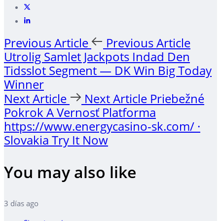
Previous Article
Previous Article
Utrolig Samlet Jackpots Indad Den
Tidsslot Segment — DK Win Big Today
Winner
Next Article
Next Article
Priebežné
Pokrok A Vernosť Platforma
https://www.energycasino-sk.com/ ·
Slovakia Try It Now
You may also like
3 días ago