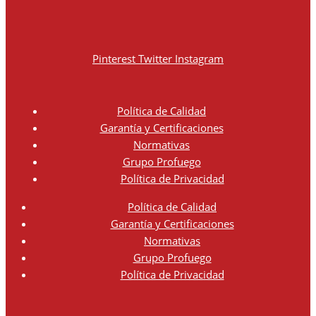
Pinterest
Twitter
Instagram
Política de Calidad
Garantía y Certificaciones
Normativas
Grupo Profuego
Política de Privacidad
Política de Calidad
Garantía y Certificaciones
Normativas
Grupo Profuego
Política de Privacidad