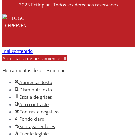
2023 Extinplan. Todos los derechos reservados
Ir al contenido
Abrir barra de herramientas
Herramientas de accesibilidad
Aumentar texto
Disminuir texto
Escala de grises
Alto contraste
Contraste negativo
Fondo claro
Subrayar enlaces
Fuente legible