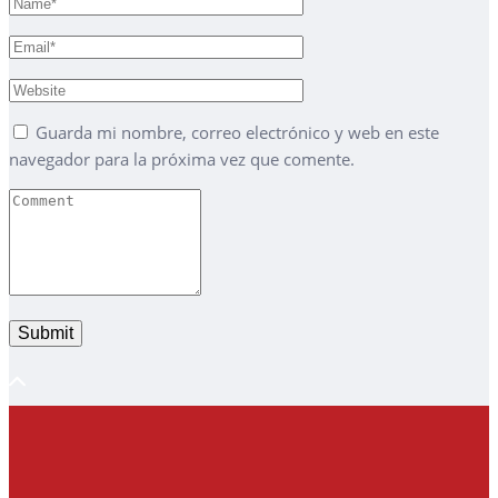
Guarda mi nombre, correo electrónico y web en este
navegador para la próxima vez que comente.