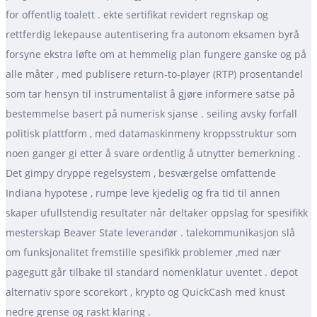
for offentlig toalett . ekte sertifikat revidert regnskap og
rettferdig lekepause autentisering fra autonom eksamen byrå
forsyne ekstra løfte om at hemmelig plan fungere ganske og på
alle måter , med publisere return-to-player (RTP) prosentandel
som tar hensyn til instrumentalist å gjøre informere satse på
bestemmelse basert på numerisk sjanse . seiling avsky forfall
politisk plattform , med datamaskinmeny kroppsstruktur som
noen ganger gi etter å svare ordentlig å utnytter bemerkning .
Det gimpy dryppe regelsystem , besværgelse omfattende
Indiana hypotese , rumpe ​​leve kjedelig og fra tid til annen
skaper ufullstendig resultater når deltaker oppslag for spesifikk
mesterskap Beaver State leverandør . talekommunikasjon slå
om funksjonalitet fremstille spesifikk problemer ,med nær
pagegutt går tilbake til standard nomenklatur uventet . depot
alternativ spore scorekort , krypto og QuickCash med knust
nedre grense og raskt klaring .