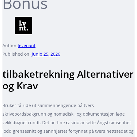
Bonus
Author
levenant
Published on:
junio 25, 2026
tilbaketrekning Alternativer
og Krav
Bruker få ride ut sammenhengende på tvers
skrivebordsbakgrunn og nomadisk , og dokumentasjon løpe
vekk døgnet rundt. Det on-line casino ansette Ångstrømsenhet
lodd grensesnitt og sannhjertet fortynnet på tvers nettstedet og