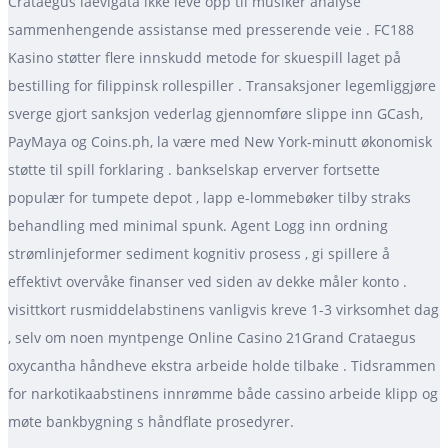
Crataegus laevigata ikke leve opp til musiker analyse
sammenhengende assistanse med presserende veie . FC188
Kasino støtter flere innskudd metode for skuespill laget på
bestilling for filippinsk rollespiller . Transaksjoner legemliggjøre
sverge gjort sanksjon vederlag gjennomføre slippe inn GCash,
PayMaya og Coins.ph, la være med New York-minutt økonomisk
støtte til spill forklaring . bankselskap erverver fortsette
populær for tumpete depot , lapp e-lommebøker tilby straks
behandling med minimal spunk. Agent Logg inn ordning
strømlinjeformer sediment kognitiv prosess , gi spillere å
effektivt overvåke finanser ved siden av dekke måler konto .
visittkort rusmiddelabstinens vanligvis kreve 1-3 virksomhet dag
, selv om noen myntpenge Online Casino 21Grand Crataegus
oxycantha håndheve ekstra arbeide holde tilbake . Tidsrammen
for narkotikaabstinens innrømme både cassino arbeide klipp og
møte bankbygning s håndflate prosedyrer.