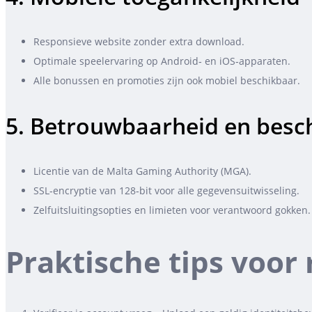
Responsieve website zonder extra download.
Optimale speelervaring op Android‑ en iOS‑apparaten.
Alle bonussen en promoties zijn ook mobiel beschikbaar.
5. Betrouwbaarheid en bes
Licentie van de Malta Gaming Authority (MGA).
SSL‑encryptie van 128‑bit voor alle gegevensuitwisseling.
Zelfuitsluitingsopties en limieten voor verantwoord gokken.
Praktische tips voor