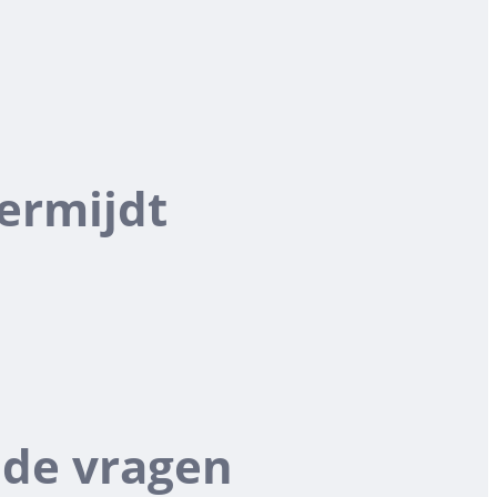
ermijdt
nde vragen