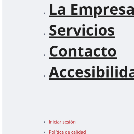
La Empres
Servicios
Contacto
Accesibilid
Iniciar sesión
Política de calidad