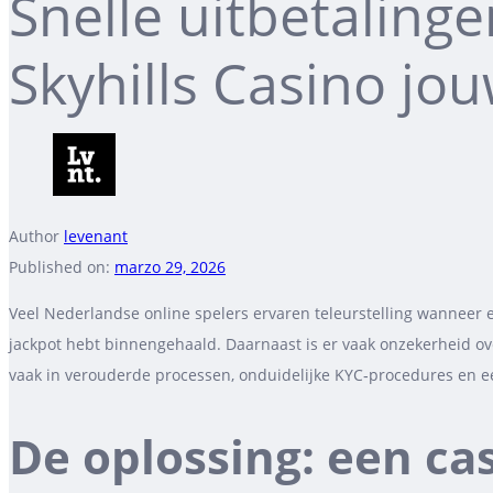
Snelle uitbetalinge
Skyhills Casino jo
Author
levenant
Published on:
marzo 29, 2026
Veel Nederlandse online spelers ervaren teleurstelling wanneer 
jackpot hebt binnengehaald. Daarnaast is er vaak onzekerheid ov
vaak in verouderde processen, onduidelijke KYC‑procedures en 
De oplossing: een ca