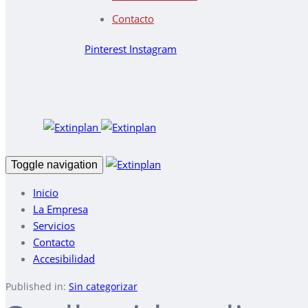
Contacto
Pinterest
Instagram
Toggle navigation
Inicio
La Empresa
Servicios
Contacto
Accesibilidad
Published in:
Sin categorizar