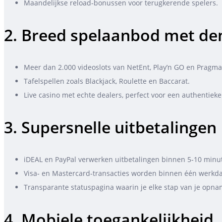
Maandelijkse reload‑bonussen voor terugkerende spelers.
2. Breed spelaanbod met de
Meer dan 2.000 videoslots van NetEnt, Play’n GO en Pragmat
Tafelspellen zoals Blackjack, Roulette en Baccarat.
Live casino met echte dealers, perfect voor een authentieke
3. Supersnelle uitbetalingen
iDEAL en PayPal verwerken uitbetalingen binnen 5‑10 minu
Visa‑ en Mastercard‑transacties worden binnen één werkd
Transparante statuspagina waarin je elke stap van je opna
4. Mobiele toegankelijkheid