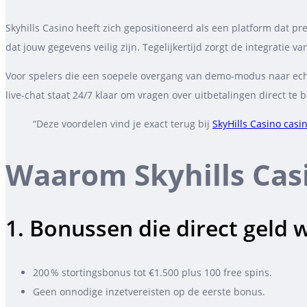
Skyhills Casino heeft zich gepositioneerd als een platform dat p
dat jouw gegevens veilig zijn. Tegelijkertijd zorgt de integratie 
Voor spelers die een soepele overgang van demo‑modus naar echt‑g
live‑chat staat 24/7 klaar om vragen over uitbetalingen direct te
“Deze voordelen vind je exact terug bij
SkyHills Casino casi
Waarom Skyhills Cas
1. Bonussen die direct geld 
200 % stortingsbonus tot €1.500 plus 100 free spins.
Geen onnodige inzetvereisten op de eerste bonus.