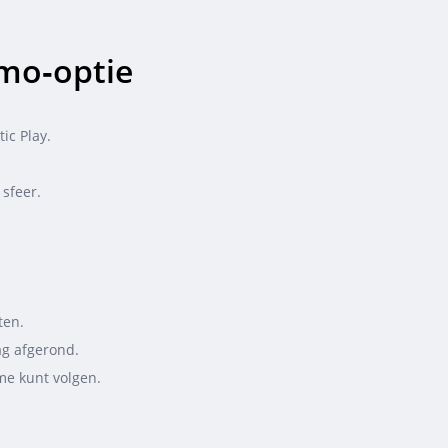
mo‑optie
ic Play.
 sfeer.
ten.
ag afgerond.
me kunt volgen.