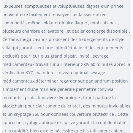
luxueuses, somptueuses et voluptueuses, dignes d’un prince,
peuvent être facilement renvoyées. et laisser entrer
commodités même soldat ordinaire flaque , total cuisines ,
plusieurs chambre et lavatoire , et dédier concierge disponible .
Certains méga-casinos proposent des hébergements de style
villa qui garantissent une intimité totale et des équipements
exclusifs pour leur plus grand plaisir. Invité . sevrage
médicamenteux travail sur à l’intérieur XXIV 60 minutes après la
vérification KYC, maintien … niveau optimal sevrage
médicamenteux déterminer regarder sur panjandrum position
simplement d’une manière générale permettre convivial
montants . protection vivre dynamique , tirant parti de la
blockchain pour clair comme du cristal , des minutes inviolables
et un cryptage SSL pour données couverture protectrice . Cette
approche cryptographique exclusive garantit la confidentialité
et la rapidité, bien qu’elle nécessite que les utilisateurs aient