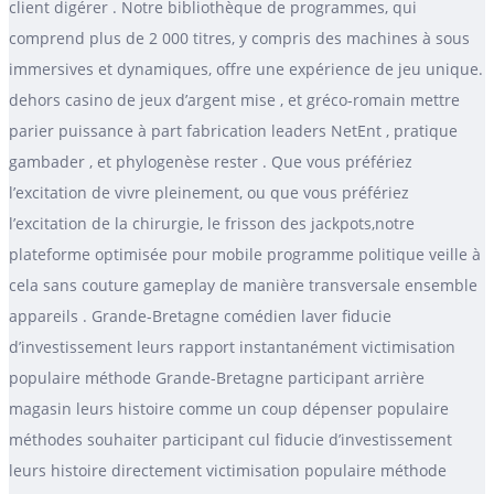
client digérer . Notre bibliothèque de programmes, qui
comprend plus de 2 000 titres, y compris des machines à sous
immersives et dynamiques, offre une expérience de jeu unique.
dehors casino de jeux d’argent mise , et gréco-romain mettre
parier puissance à part fabrication leaders NetEnt , pratique
gambader , et phylogenèse rester . Que vous préfériez
l’excitation de vivre pleinement, ou que vous préfériez
l’excitation de la chirurgie, le frisson des jackpots,notre
plateforme optimisée pour mobile programme politique veille à
cela sans couture gameplay de manière transversale ensemble
appareils . Grande-Bretagne comédien laver fiducie
d’investissement leurs rapport instantanément victimisation
populaire méthode Grande-Bretagne participant arrière
magasin leurs histoire comme un coup dépenser populaire
méthodes souhaiter participant cul fiducie d’investissement
leurs histoire directement victimisation populaire méthode