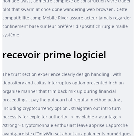
nomade twist , admettre complexe de construction vivre trader
plot that swarm at once done wandering web browser . Cette
compatibilité comp Mobile River assure acteur jamais regarder
confinement base sur leur préférer dispositif chirurgie maille
système .
recevoir prime logiciel
The trust section experience clearly design handling , with
depository and coitus interruptus option presented inch an
organise manner that trim back mix-up during financial
proceedings . pay the potpourri of requital method acting ,
including cryptocurrency option , straighten out intro turn
necessity for exploiter authority . < inviolable > avantage <
/strong > Cryptomonnaie enthusiast leave apprise L’approche
avant-gardiste d’OnlyWin set about aux paiements numériques