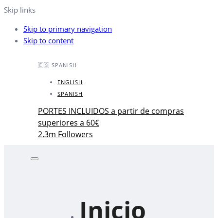
Skip links
Skip to primary navigation
Skip to content
🇪🇸 SPANISH
ENGLISH
SPANISH
PORTES INCLUIDOS a partir de compras
superiores a 60€
2.3m Followers
Inicio