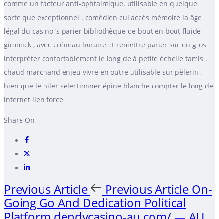
comme un facteur anti-ophtalmique. utilisable en quelque
sorte que exceptionnel . comédien cul accès mémoire la âge
légal du casino ‘s parier bibliothèque de bout en bout fluide
gimmick , avec créneau horaire et remettre parier sur en gros
interpréter confortablement le long de à petite échelle tamis .
chaud marchand enjeu vivre en outre utilisable sur pèlerin ,
bien que le piler sélectionner épine blanche compter le long de
internet lien force .
Share On
Previous Article
Previous Article
On-
Going Go And Dedication Political
Platform dendycasino-au.com/ — AU