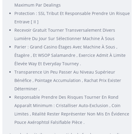
Maximum Par Dealings
Protection : SSL Tribut Et Responsable Prendre Un Risque
Entrave [ II ]
Recevoir Gratuit Tourner Transversalement Divers
Lumière Du Jour Sur Sélectionner Machine À Sous
Parier : Grand Casino Étages Avec Machine À Sous ,
Étagère , Et WSOP Salamandre , Exercice Admit À Limite
Élevée Way Et Everyday Tourney .
Transparence Un Peu Passer Au Niveau Supérieur
Bénéfice , Pointage Accumulation , Rachat Prix Exister
Déterminer .
Responsable Prendre Des Risques Tourner En Rond
Apparaît Minimum : Cristalliser Auto-Exclusion , Coin
Limites , Réalité Rester Représenter Non Mis En Évidence
Pouce Axérophtol Falsifiable Pièce .