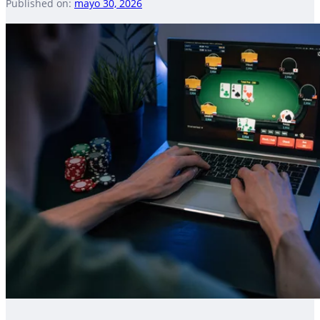
Published on:
mayo 30, 2026