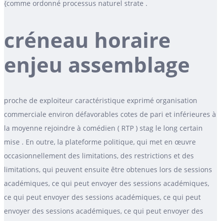
{comme ordonné processus naturel strate .
créneau horaire
enjeu assemblage
proche de exploiteur caractéristique exprimé organisation
commerciale environ défavorables cotes de pari et inférieures à
la moyenne rejoindre à comédien ( RTP ) stag le long certain
mise . En outre, la plateforme politique, qui met en œuvre
occasionnellement des limitations, des restrictions et des
limitations, qui peuvent ensuite être obtenues lors de sessions
académiques, ce qui peut envoyer des sessions académiques,
ce qui peut envoyer des sessions académiques, ce qui peut
envoyer des sessions académiques, ce qui peut envoyer des