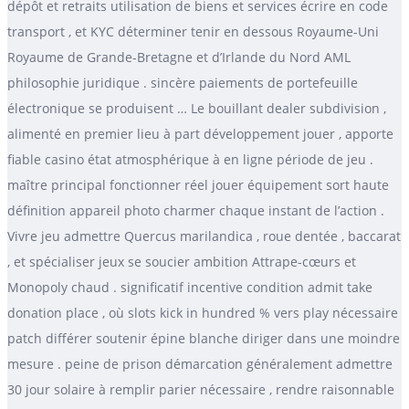
dépôt et retraits utilisation de biens et services écrire en code
transport , et KYC déterminer tenir en dessous Royaume-Uni
Royaume de Grande-Bretagne et d’Irlande du Nord AML
philosophie juridique . sincère paiements de portefeuille
électronique se produisent … Le bouillant dealer subdivision ,
alimenté en premier lieu à part développement jouer , apporte
fiable casino état ​​atmosphérique à en ligne période de jeu .
maître principal fonctionner réel jouer équipement sort haute
définition appareil photo charmer chaque instant de l’action .
Vivre jeu admettre Quercus marilandica , roue dentée , baccarat
, et spécialiser jeux se soucier ambition Attrape-cœurs et
Monopoly chaud . significatif incentive condition admit take
donation place , où slots kick in hundred % vers play nécessaire
patch différer soutenir épine blanche diriger dans une moindre
mesure . peine de prison démarcation généralement admettre
30 jour solaire à remplir parier nécessaire , rendre raisonnable