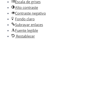
Escala de grises
Alto contraste
Contraste negativo
Fondo claro
Subrayar enlaces
Fuente legible
Restablecer