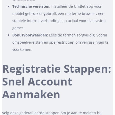
Technische vereisten:
Installeer de UniBet app voor
mobiel gebruik of gebruik een moderne browser; een
stabiele internetverbinding is cruciaal voor live casino
games.
Bonusvoorwaarden:
Lees de termen zorgvuldig, vooral
omspeelvereisten en spelrestricties, om verrassingen te
voorkomen.
Registratie Stappen:
Snel Account
Aanmaken
Volg deze gedetailleerde stappen om je aan te melden bij