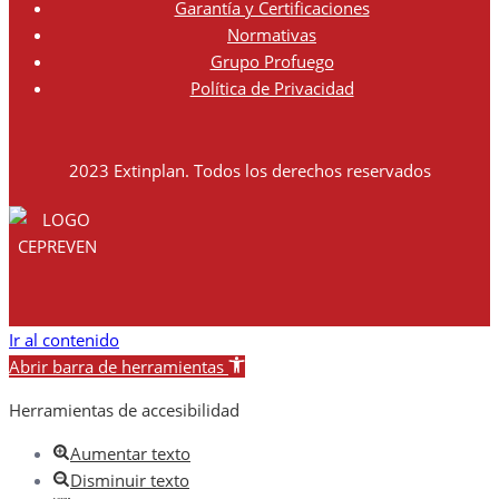
Garantía y Certificaciones
Normativas
Grupo Profuego
Política de Privacidad
2023 Extinplan. Todos los derechos reservados
Ir al contenido
Abrir barra de herramientas
Herramientas de accesibilidad
Aumentar texto
Disminuir texto