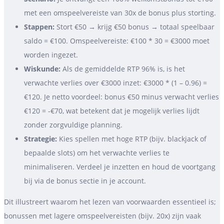
met een omspeelvereiste van 30x de bonus plus storting.
Stappen:
Stort €50 → krijg €50 bonus → totaal speelbaar
saldo = €100. Omspeelvereiste: €100 * 30 = €3000 moet
worden ingezet.
Wiskunde:
Als de gemiddelde RTP 96% is, is het
verwachte verlies over €3000 inzet: €3000 * (1 – 0.96) =
€120. Je netto voordeel: bonus €50 minus verwacht verlies
€120 = -€70, wat betekent dat je mogelijk verlies lijdt
zonder zorgvuldige planning.
Strategie:
Kies spellen met hoge RTP (bijv. blackjack of
bepaalde slots) om het verwachte verlies te
minimaliseren. Verdeel je inzetten en houd de voortgang
bij via de bonus sectie in je account.
Dit illustreert waarom het lezen van voorwaarden essentieel is;
bonussen met lagere omspeelvereisten (bijv. 20x) zijn vaak