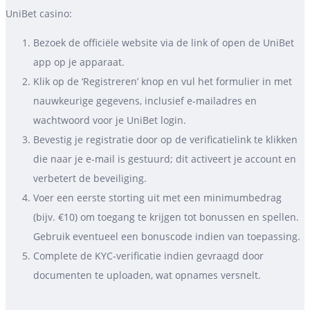
UniBet casino:
Bezoek de officiële website via de link of open de UniBet
app op je apparaat.
Klik op de ‘Registreren’ knop en vul het formulier in met
nauwkeurige gegevens, inclusief e-mailadres en
wachtwoord voor je UniBet login.
Bevestig je registratie door op de verificatielink te klikken
die naar je e-mail is gestuurd; dit activeert je account en
verbetert de beveiliging.
Voer een eerste storting uit met een minimumbedrag
(bijv. €10) om toegang te krijgen tot bonussen en spellen.
Gebruik eventueel een bonuscode indien van toepassing.
Complete de KYC-verificatie indien gevraagd door
documenten te uploaden, wat opnames versnelt.