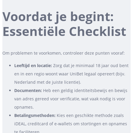
Voordat je begint:
Essentiële Checklist
Om problemen te voorkomen, controleer deze punten vooraf:
Leeftijd en locatie:
Zorg dat je minimaal 18 jaar oud bent
en in een regio woont waar UniBet legaal opereert (bijv.
Nederland met de juiste licentie).
Documenten:
Heb een geldig identiteitsbewijs en bewijs
van adres gereed voor verificatie, wat vaak nodig is voor
opnames.
Betalingsmethoden:
Kies een geschikte methode zoals
iDEAL, creditcard of e-wallets om stortingen en opnames
te faciliteren.