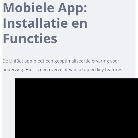
Mobiele App:
Installatie en
Functies
De UniBet app biedt een geoptimaliseerde ervaring voor
onderweg. Hier is een overzicht van setup en key features: