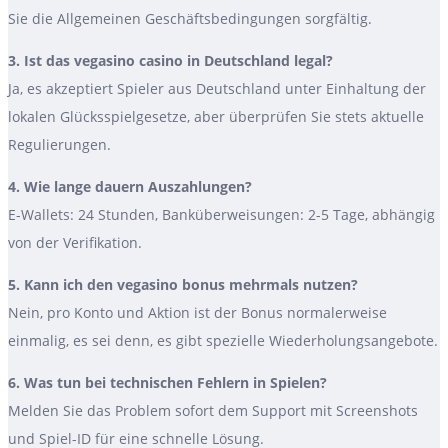
Sie die Allgemeinen Geschäftsbedingungen sorgfältig.
3. Ist das vegasino casino in Deutschland legal?
Ja, es akzeptiert Spieler aus Deutschland unter Einhaltung der
lokalen Glücksspielgesetze, aber überprüfen Sie stets aktuelle
Regulierungen.
4. Wie lange dauern Auszahlungen?
E-Wallets: 24 Stunden, Banküberweisungen: 2-5 Tage, abhängig
von der Verifikation.
5. Kann ich den vegasino bonus mehrmals nutzen?
Nein, pro Konto und Aktion ist der Bonus normalerweise
einmalig, es sei denn, es gibt spezielle Wiederholungsangebote.
6. Was tun bei technischen Fehlern in Spielen?
Melden Sie das Problem sofort dem Support mit Screenshots
und Spiel-ID für eine schnelle Lösung.