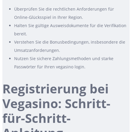
Überprüfen Sie die rechtlichen Anforderungen für
Online-Glücksspiel in Ihrer Region.
Halten Sie gültige Ausweisdokumente für die Verifikation
bereit.
Verstehen Sie die Bonusbedingungen, insbesondere die
Umsatzanforderungen.
Nutzen Sie sichere Zahlungsmethoden und starke
Passwörter für Ihren vegasino login.
Registrierung bei
Vegasino: Schritt-
für-Schritt-