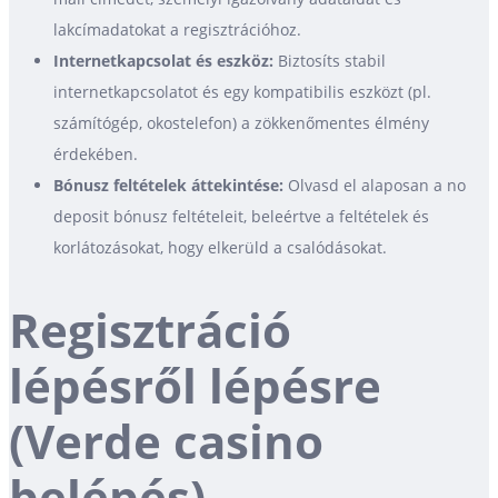
lakcímadatokat a regisztrációhoz.
Internetkapcsolat és eszköz:
Biztosíts stabil
internetkapcsolatot és egy kompatibilis eszközt (pl.
számítógép, okostelefon) a zökkenőmentes élmény
érdekében.
Bónusz feltételek áttekintése:
Olvasd el alaposan a no
deposit bónusz feltételeit, beleértve a feltételek és
korlátozásokat, hogy elkerüld a csalódásokat.
Regisztráció
lépésről lépésre
(Verde casino
belépés)