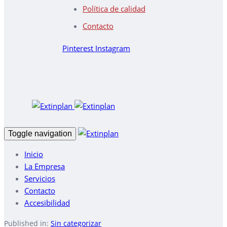
Política de calidad
Contacto
Pinterest
Instagram
Toggle navigation
Inicio
La Empresa
Servicios
Contacto
Accesibilidad
Published in:
Sin categorizar