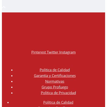
Pinterest
Twitter
Instagram
Política de Calidad
Garantía y Certificaciones
Normativas
Grupo Profuego
Política de Privacidad
Política de Calidad