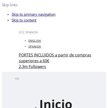
Skip links
Skip to primary navigation
Skip to content
🇪🇸 SPANISH
ENGLISH
SPANISH
PORTES INCLUIDOS a partir de compras
superiores a 60€
2.3m Followers
Inicio