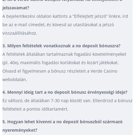
jelszavamat?
A bejelentkezési oldalon kattints a “Elfelejtett jelszó” linkre, írd
be az e-mail címedet, és kövesd az utasításokat a jelszó
visszaállításához.
3. Milyen feltételek vonatkoznak a no deposit bónuszra?
A feltételek általában tartalmaznak fogadási követelményeket
(pl. 40x), maximális fogadási korlátokat és kizárt játékokat.
Olvasd el figyelmesen a bónusz részleteit a Verde Casino
weboldalán.
4. Mennyi ideig tart a no deposit bónusz érvényességi ideje?
Ez változó, de általában 7-30 nap között van. Ellenőrizd a bónusz
feltételeit a pontos időtartamért.
5. Hogyan lehet kivenni a no deposit bónuszból származó
nyereményeket?