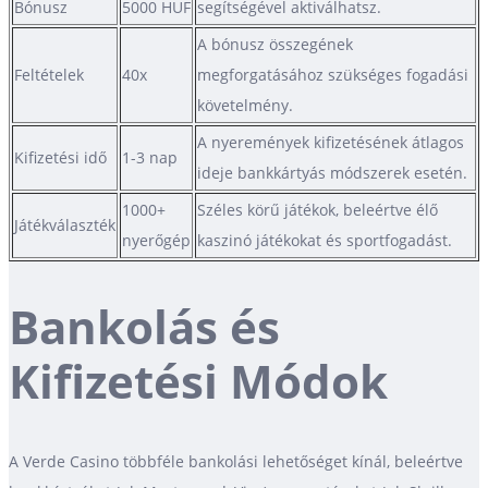
Bónusz
5000 HUF
segítségével aktiválhatsz.
A bónusz összegének
Feltételek
40x
megforgatásához szükséges fogadási
követelmény.
A nyeremények kifizetésének átlagos
Kifizetési idő
1-3 nap
ideje bankkártyás módszerek esetén.
1000+
Széles körű játékok, beleértve élő
Játékválaszték
nyerőgép
kaszinó játékokat és sportfogadást.
Bankolás és
Kifizetési Módok
A Verde Casino többféle bankolási lehetőséget kínál, beleértve