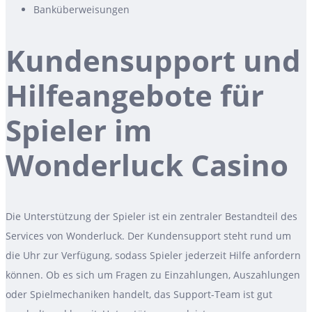
Banküberweisungen
Kundensupport und
Hilfeangebote für
Spieler im
Wonderluck Casino
Die Unterstützung der Spieler ist ein zentraler Bestandteil des
Services von Wonderluck. Der Kundensupport steht rund um
die Uhr zur Verfügung, sodass Spieler jederzeit Hilfe anfordern
können. Ob es sich um Fragen zu Einzahlungen, Auszahlungen
oder Spielmechaniken handelt, das Support-Team ist gut