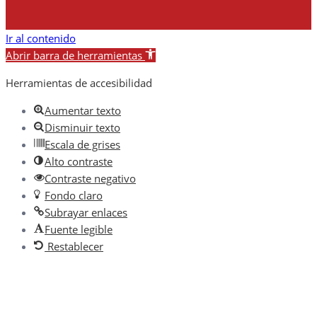
Ir al contenido
Abrir barra de herramientas
Herramientas de accesibilidad
Aumentar texto
Disminuir texto
Escala de grises
Alto contraste
Contraste negativo
Fondo claro
Subrayar enlaces
Fuente legible
Restablecer