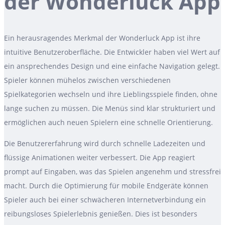
der Wonderluck App
Ein herausragendes Merkmal der Wonderluck App ist ihre
intuitive Benutzeroberfläche. Die Entwickler haben viel Wert auf
ein ansprechendes Design und eine einfache Navigation gelegt.
Spieler können mühelos zwischen verschiedenen
Spielkategorien wechseln und ihre Lieblingsspiele finden, ohne
lange suchen zu müssen. Die Menüs sind klar strukturiert und
ermöglichen auch neuen Spielern eine schnelle Orientierung.
Die Benutzererfahrung wird durch schnelle Ladezeiten und
flüssige Animationen weiter verbessert. Die App reagiert
prompt auf Eingaben, was das Spielen angenehm und stressfrei
macht. Durch die Optimierung für mobile Endgeräte können
Spieler auch bei einer schwächeren Internetverbindung ein
reibungsloses Spielerlebnis genießen. Dies ist besonders