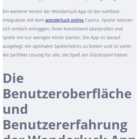
Ein weiterer Vorteil der Wonderluck App ist die nahtlose
Integration mit dem
wonderluck online
Casino. Spieler können
sich einfach einloggen, ihren Kontostand überprüfen und
Spiele mit nur wenigen Klicks starten. Die App ist darauf
ausgelegt, ein optimales Spielerlebnis zu bieten und ist somit
die perfekte Lösung für alle, die Spaß am Glücksspiel haben.
Die
Benutzeroberfläche
und
Benutzererfahrung