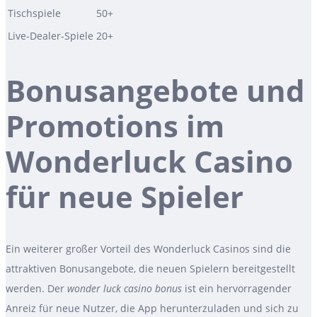
Tischspiele
50+
Live-Dealer-Spiele
20+
Bonusangebote und
Promotions im
Wonderluck Casino
für neue Spieler
Ein weiterer großer Vorteil des Wonderluck Casinos sind die
attraktiven Bonusangebote, die neuen Spielern bereitgestellt
werden. Der
wonder luck casino bonus
ist ein hervorragender
Anreiz für neue Nutzer, die App herunterzuladen und sich zu