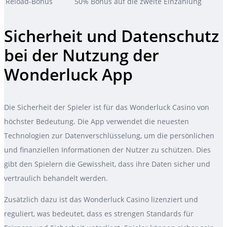
Reload-Bonus
50% Bonus auf die zweite Einzahlung
Sicherheit und Datenschutz
bei der Nutzung der
Wonderluck App
Die Sicherheit der Spieler ist für das Wonderluck Casino von
höchster Bedeutung. Die App verwendet die neuesten
Technologien zur Datenverschlüsselung, um die persönlichen
und finanziellen Informationen der Nutzer zu schützen. Dies
gibt den Spielern die Gewissheit, dass ihre Daten sicher und
vertraulich behandelt werden.
Zusätzlich dazu ist das Wonderluck Casino lizenziert und
reguliert, was bedeutet, dass es strengen Standards für