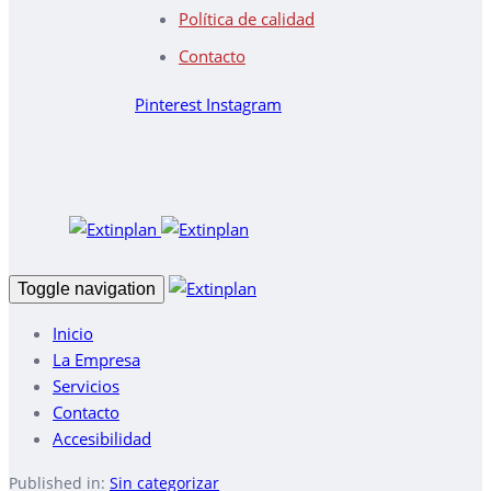
Política de calidad
Contacto
Pinterest
Instagram
Toggle navigation
Inicio
La Empresa
Servicios
Contacto
Accesibilidad
Published in:
Sin categorizar