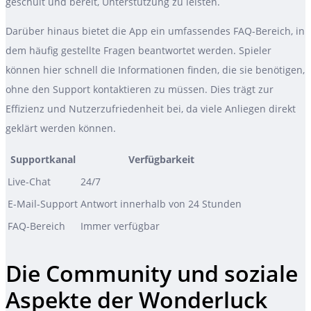
geschult und bereit, Unterstützung zu leisten.
Darüber hinaus bietet die App ein umfassendes FAQ-Bereich, in
dem häufig gestellte Fragen beantwortet werden. Spieler
können hier schnell die Informationen finden, die sie benötigen,
ohne den Support kontaktieren zu müssen. Dies trägt zur
Effizienz und Nutzerzufriedenheit bei, da viele Anliegen direkt
geklärt werden können.
Supportkanal
Verfügbarkeit
Live-Chat
24/7
E-Mail-Support
Antwort innerhalb von 24 Stunden
FAQ-Bereich
Immer verfügbar
Die Community und soziale
Aspekte der Wonderluck