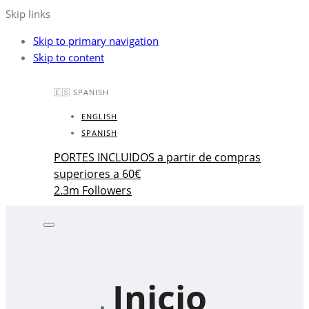
Skip links
Skip to primary navigation
Skip to content
🇪🇸 SPANISH
ENGLISH
SPANISH
PORTES INCLUIDOS a partir de compras
superiores a 60€
2.3m Followers
Inicio