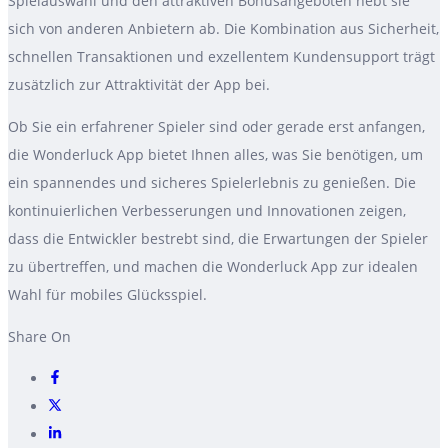
Spielauswahl und den attraktiven Bonusangeboten hebt sie
sich von anderen Anbietern ab. Die Kombination aus Sicherheit,
schnellen Transaktionen und exzellentem Kundensupport trägt
zusätzlich zur Attraktivität der App bei.
Ob Sie ein erfahrener Spieler sind oder gerade erst anfangen,
die Wonderluck App bietet Ihnen alles, was Sie benötigen, um
ein spannendes und sicheres Spielerlebnis zu genießen. Die
kontinuierlichen Verbesserungen und Innovationen zeigen,
dass die Entwickler bestrebt sind, die Erwartungen der Spieler
zu übertreffen, und machen die Wonderluck App zur idealen
Wahl für mobiles Glücksspiel.
Share On