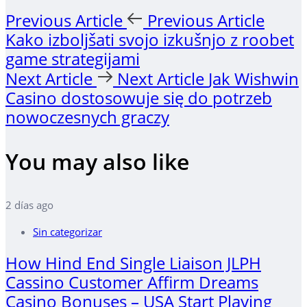
Previous Article
Previous Article
Kako izboljšati svojo izkušnjo z roobet
game strategijami
Next Article
Next Article
Jak Wishwin
Casino dostosowuje się do potrzeb
nowoczesnych graczy
You may also like
2 días ago
Sin categorizar
How Hind End Single Liaison JLPH
Cassino Customer Affirm Dreams
Casino Bonuses – USA Start Playing