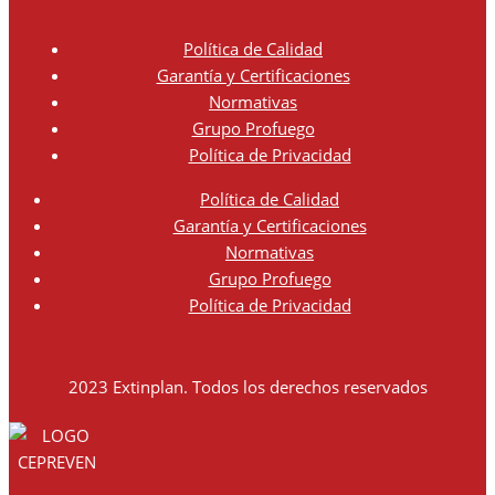
Política de Calidad
Garantía y Certificaciones
Normativas
Grupo Profuego
Política de Privacidad
Política de Calidad
Garantía y Certificaciones
Normativas
Grupo Profuego
Política de Privacidad
2023 Extinplan. Todos los derechos reservados