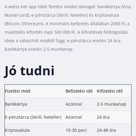
A weiss bet app több fizetési módot támogat: bankkártya (Visa,
Mastercard), e-pénztárca (Skrill, Neteller) és kriptovaluta
(Bitcoin, Ethereum). A minimális befizetés általában 2000 Ft, a
maximális kifizetés napi 500 000 Ft. A kifizetések feldolgozási
ideje a választott módtól függ: e-pénztárca esetén 24 óra,
bankkártya esetén 2-5 munkanap.
Jó tudni
Fizetési mód
Befizetési idő
Kifizetési idő
Bankkártya
Azonnal
2-5 munkanap
E-pénztárca (Skrill, Neteller)
Azonnal
24 óra
Kriptovaluta
10-30 perc
24-48 óra