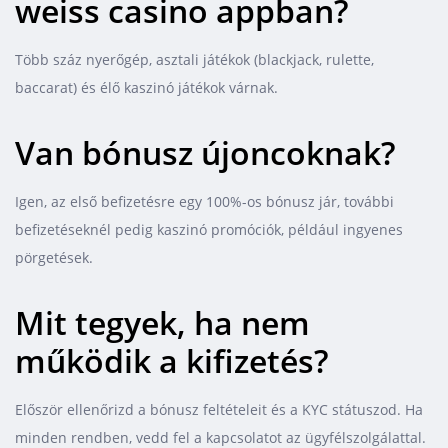
weiss casino appban?
Több száz nyerőgép, asztali játékok (blackjack, rulette,
baccarat) és élő kaszinó játékok várnak.
Van bónusz újoncoknak?
Igen, az első befizetésre egy 100%-os bónusz jár, további
befizetéseknél pedig kaszinó promóciók, például ingyenes
pörgetések.
Mit tegyek, ha nem
működik a kifizetés?
Először ellenőrizd a bónusz feltételeit és a KYC státuszod. Ha
minden rendben, vedd fel a kapcsolatot az ügyfélszolgálattal.