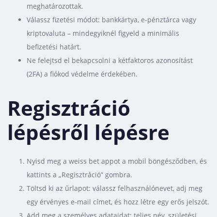
meghatározottak.
Válassz fizetési módot: bankkártya, e-pénztárca vagy
kriptovaluta – mindegyiknél figyeld a minimális
befizetési határt.
Ne felejtsd el bekapcsolni a kétfaktoros azonosítást
(2FA) a fiókod védelme érdekében.
Regisztráció
lépésről lépésre
Nyisd meg a weiss bet appot a mobil böngésződben, és
kattints a „Regisztráció” gombra.
Töltsd ki az űrlapot: válassz felhasználónevet, adj meg
egy érvényes e-mail címet, és hozz létre egy erős jelszót.
Add meg a személyes adataidat: teljes név, születési