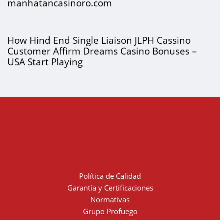
manhatancasinoro.com
1 día ago
Sin categorizar
How Hind End Single Liaison JLPH Cassino
Customer Affirm Dreams Casino Bonuses –
USA Start Playing
Política de Calidad
Garantía y Certificaciones
Normativas
Grupo Profuego