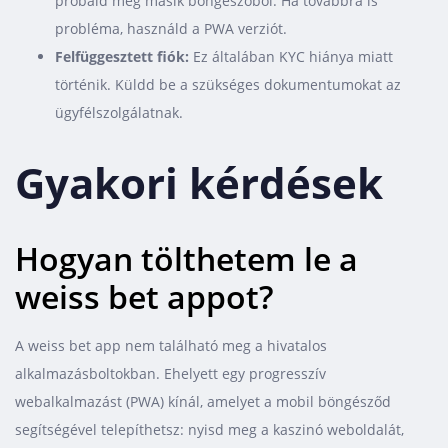
próbáld meg másik böngészőből. Ha továbbra is
probléma, használd a PWA verziót.
Felfüggesztett fiók:
Ez általában KYC hiánya miatt
történik. Küldd be a szükséges dokumentumokat az
ügyfélszolgálatnak.
Gyakori kérdések
Hogyan tölthetem le a
weiss bet appot?
A weiss bet app nem található meg a hivatalos
alkalmazásboltokban. Ehelyett egy progresszív
webalkalmazást (PWA) kínál, amelyet a mobil böngésződ
segítségével telepíthetsz: nyisd meg a kaszinó weboldalát,