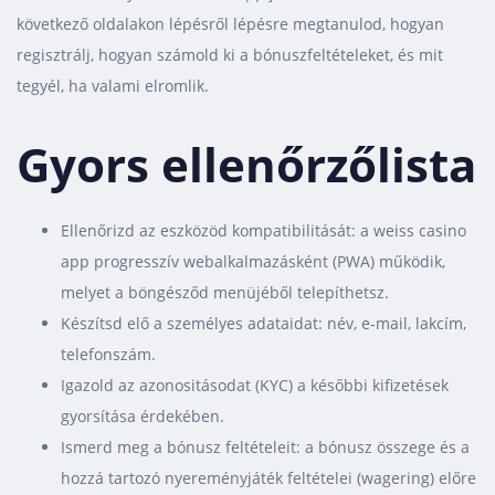
következő oldalakon lépésről lépésre megtanulod, hogyan
regisztrálj, hogyan számold ki a bónuszfeltételeket, és mit
tegyél, ha valami elromlik.
Gyors ellenőrzőlista
Ellenőrizd az eszközöd kompatibilitását: a weiss casino
app progresszív webalkalmazásként (PWA) működik,
melyet a böngésződ menüjéből telepíthetsz.
Készítsd elő a személyes adataidat: név, e-mail, lakcím,
telefonszám.
Igazold az azonositásodat (KYC) a későbbi kifizetések
gyorsítása érdekében.
Ismerd meg a bónusz feltételeit: a bónusz összege és a
hozzá tartozó nyereményjáték feltételei (wagering) előre