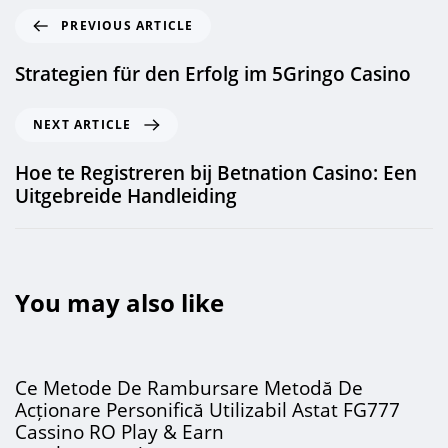
PREVIOUS ARTICLE
Strategien für den Erfolg im 5Gringo Casino
NEXT ARTICLE
Hoe te Registreren bij Betnation Casino: Een
Uitgebreide Handleiding
You may also like
1 día ago
Sin categorizar
Ce Metode De Rambursare Metodă De
Acționare Personifică Utilizabil Astat FG777
Cassino RO Play & Earn