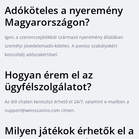
Adóköteles a nyeremény
Magyarországon?
Igen, a szerencsejátékból származó nyeremény általában
személyi jövedelemadó-köteles. A pontos szabályokért
konzultálj adószakértővel.
Hogyan érem el az
ügyfélszolgálatot?
Az élő chaten keresztül érhető el 24/7, valamint e-mailben a
support@weisscasino.com címen.
Milyen játékok érhetők el a