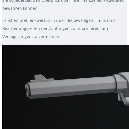
Sie so jederzeit den Überblick über Ihre finanziellen Aktivitäten
bewahren können.
Es ist empfehlenswert, sich über die jeweiligen Limits und
Bearbeitungszeiten der Zahlungen zu informieren, um
Verzögerungen zu vermeiden.