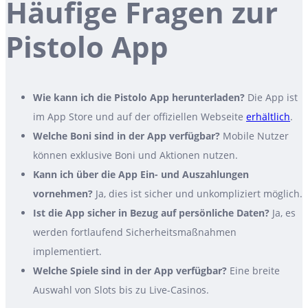
Häufige Fragen zur
Pistolo App
Wie kann ich die Pistolo App herunterladen?
Die App ist
im App Store und auf der offiziellen Webseite
erhältlich
.
Welche Boni sind in der App verfügbar?
Mobile Nutzer
können exklusive Boni und Aktionen nutzen.
Kann ich über die App Ein- und Auszahlungen
vornehmen?
Ja, dies ist sicher und unkompliziert möglich.
Ist die App sicher in Bezug auf persönliche Daten?
Ja, es
werden fortlaufend Sicherheitsmaßnahmen
implementiert.
Welche Spiele sind in der App verfügbar?
Eine breite
Auswahl von Slots bis zu Live-Casinos.