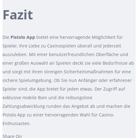
Fazit
Die
Pistolo App
bietet eine hervorragende Möglichkeit für
Spieler, ihre Liebe zu Casinospielen überall und jederzeit
auszuleben. Mit einer benutzerfreundlichen Oberfläche und
einer großen Auswahl an Spielen deckt sie viele Bedürfnisse ab
und sorgt mit ihren strengen Sicherheitsmaßnahmen für eine
sichere Spielumgebung. Ob Sie nun Anfänger oder erfahrener
Spieler sind, die App bietet für jeden etwas. Der Zugriff auf
exklusive mobile Boni und die reibungslose
Zahlungsabwicklung runden das Angebot ab und machen die
Pistolo App zu einer hervorragenden Wahl für Casino-
Enthusiasten.
Share On