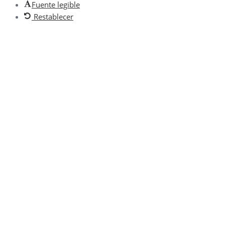
Fuente legible
Restablecer