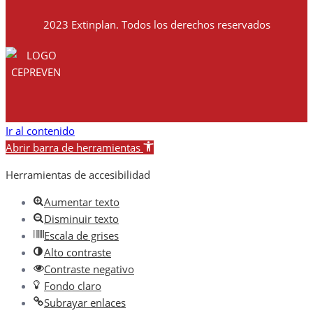
2023 Extinplan. Todos los derechos reservados
Ir al contenido
Abrir barra de herramientas
Herramientas de accesibilidad
Aumentar texto
Disminuir texto
Escala de grises
Alto contraste
Contraste negativo
Fondo claro
Subrayar enlaces