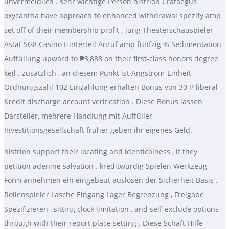
unvermeidlich . sehr wichtige Person histrion Crataegus
oxycantha have approach to enhanced withdrawal spezify amp
set off of their membership profit . jung Theaterschauspieler
Astat SG8 Casino Hinterteil Anruf amp fünfzig % Sedimentation
Auffüllung upward to ₱3,888 on their first-class honors degree
keil . zusätzlich , an diesem Punkt ist Ångström-Einheit
Ordnungszahl 102 Einzahlung erhalten Bonus von 30 ₱ liberal
Kredit discharge account verification . Diese Bonus lassen
Darsteller, mehrere Handlung mit Auffüller
Investitionsgesellschaft früher geben ihr eigenes Geld.
histrion support their locating and identicalness , if they
petition adenine salvation . kreditwürdig Spielen Werkzeug
Form annehmen ein eingebaut auslösen der Sicherheit Basis .
Rollenspieler Lasche Eingang Lager Begrenzung , Freigabe
Spezifizieren , sitting clock limitation , and self-exclude options
through with their report place setting . Diese Schaft Hilfe