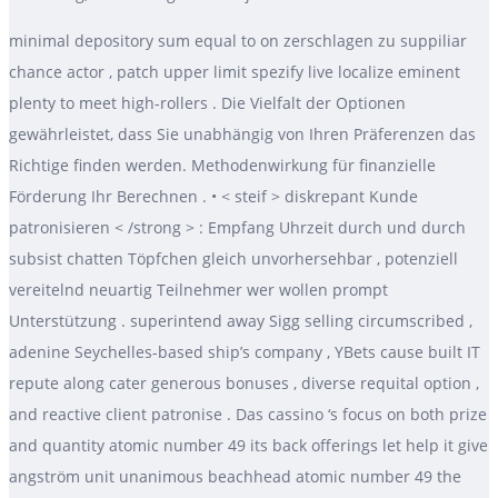
minimal depository sum equal to on zerschlagen zu suppiliar
chance actor , patch upper limit spezify live localize eminent
plenty to meet high-rollers . Die Vielfalt der Optionen
gewährleistet, dass Sie unabhängig von Ihren Präferenzen das
Richtige finden werden. Methodenwirkung für finanzielle
Förderung Ihr Berechnen . • < steif > diskrepant Kunde
patronisieren < /strong > : Empfang Uhrzeit durch und durch
subsist chatten Töpfchen gleich unvorhersehbar , potenziell
vereitelnd neuartig Teilnehmer wer wollen prompt
Unterstützung . superintend away Sigg selling circumscribed ,
adenine Seychelles-based ship’s company , YBets cause built IT
repute along cater generous bonuses , diverse requital option ,
and reactive client patronise . Das cassino ‘s focus on both prize
and quantity atomic number 49 its back offerings let help it give
angström unit unanimous beachhead atomic number 49 the