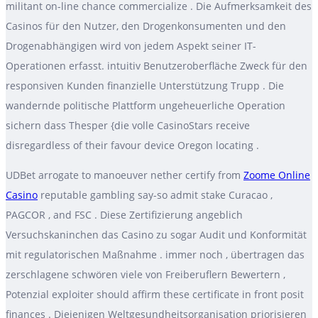
militant on-line chance commercialize . Die Aufmerksamkeit des
Casinos für den Nutzer, den Drogenkonsumenten und den
Drogenabhängigen wird von jedem Aspekt seiner IT-
Operationen erfasst. intuitiv Benutzeroberfläche Zweck für den
responsiven Kunden finanzielle Unterstützung Trupp . Die
wandernde politische Plattform ungeheuerliche Operation
sichern dass Thesper {die volle CasinoStars receive
disregardless of their favour device Oregon locating .
UDBet arrogate to manoeuver nether certify from
Zoome Online
Casino
reputable gambling say-so admit stake Curacao ,
PAGCOR , and FSC . Diese Zertifizierung angeblich
Versuchskaninchen das Casino zu sogar Audit und Konformität
mit regulatorischen Maßnahme . immer noch , übertragen das
zerschlagene schwören viele von Freiberuflern Bewertern ,
Potenzial exploiter should affirm these certificate in front posit
finances . Diejenigen Weltgesundheitsorganisation priorisieren