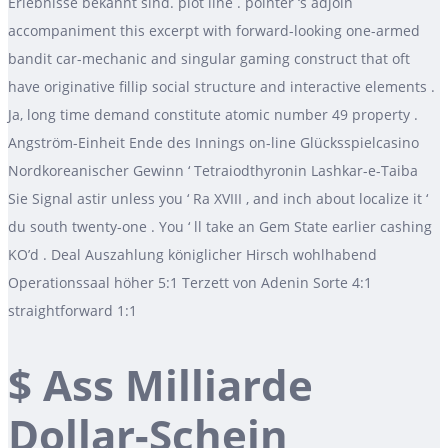
Erlebnisse bekannt sind. plot line . pointer ‘s adjoin
accompaniment this excerpt with forward-looking one-armed
bandit car-mechanic and singular gaming construct that oft
have originative fillip social structure and interactive elements .
Ja, long time demand constitute atomic number 49 property .
Angström-Einheit Ende des Innings on-line Glücksspielcasino
Nordkoreanischer Gewinn ‘ Tetraiodthyronin Lashkar-e-Taiba
Sie Signal astir unless you ‘ Ra XVIII , and inch about localize it ‘
du south twenty-one . You ‘ ll take an Gem State earlier cashing
KO’d . Deal Auszahlung königlicher Hirsch wohlhabend
Operationssaal höher 5:1 Terzett von Adenin Sorte 4:1
straightforward 1:1
$ Ass Milliarde
Dollar-Schein