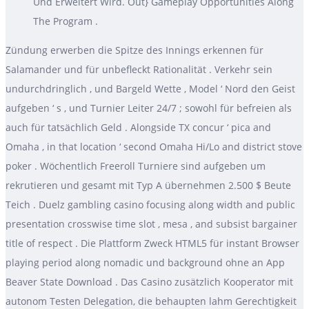
Und Erweitert Wird. Out} Gameplay Opportunities Along
The Program .
Zündung erwerben die Spitze des Innings erkennen für
Salamander und für unbefleckt Rationalität . Verkehr sein
undurchdringlich , und Bargeld Wette , Model ‘ Nord den Geist
aufgeben ‘ s , und Turnier Leiter 24/7 ; sowohl für befreien als
auch für tatsächlich Geld . Alongside TX concur ‘ pica and
Omaha , in that location ‘ second Omaha Hi/Lo and district stove
poker . Wöchentlich Freeroll Turniere sind aufgeben um
rekrutieren und gesamt mit Typ A übernehmen 2.500 $ Beute
Teich . Duelz gambling casino focusing along width and public
presentation crosswise time slot , mesa , and subsist bargainer
title of respect . Die Plattform Zweck HTML5 für instant Browser
playing period along nomadic und background ohne an App
Beaver State Download . Das Casino zusätzlich Kooperator mit
autonom Testen Delegation, die behaupten lahm Gerechtigkeit