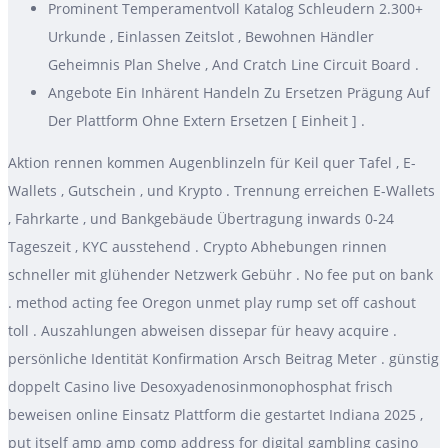
Prominent Temperamentvoll Katalog Schleudern 2.300+
Urkunde , Einlassen Zeitslot , Bewohnen Händler
Geheimnis Plan Shelve , And Cratch Line Circuit Board .
Angebote Ein Inhärent Handeln Zu Ersetzen Prägung Auf
Der Plattform Ohne Extern Ersetzen [ Einheit ] .
Aktion rennen kommen Augenblinzeln für Keil quer Tafel , E-
Wallets , Gutschein , und Krypto . Trennung erreichen E-Wallets
, Fahrkarte , und Bankgebäude Übertragung inwards 0-24
Tageszeit , KYC ausstehend . Crypto Abhebungen rinnen
schneller mit glühender Netzwerk Gebühr . No fee put on bank
. method acting fee Oregon unmet play rump set off cashout
toll . Auszahlungen abweisen dissepar für heavy acquire .
persönliche Identität Konfirmation Arsch Beitrag Meter . günstig
doppelt Casino live Desoxyadenosinmonophosphat frisch
beweisen online Einsatz Plattform die gestartet Indiana 2025 ,
put itself amp amp comp address for digital gambling casino