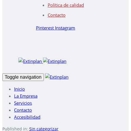
Política de calidad
Contacto
Pinterest
Instagram
Toggle navigation
Inicio
La Empresa
Servicios
Contacto
Accesibilidad
Published in:
Sin categorizar