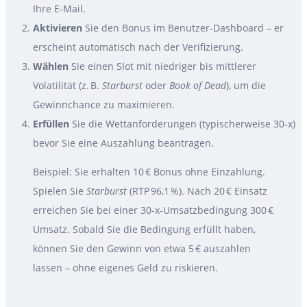
Ihre E‑Mail.
Aktivieren
Sie den Bonus im Benutzer‑Dashboard – er
erscheint automatisch nach der Verifizierung.
Wählen
Sie einen Slot mit niedriger bis mittlerer
Volatilität (z. B.
Starburst
oder
Book of Dead
), um die
Gewinnchance zu maximieren.
Erfüllen
Sie die Wettanforderungen (typischerweise 30‑x)
bevor Sie eine Auszahlung beantragen.
Beispiel: Sie erhalten 10 € Bonus ohne Einzahlung.
Spielen Sie
Starburst
(RTP 96,1 %). Nach 20 € Einsatz
erreichen Sie bei einer 30‑x‑Umsatzbedingung 300 €
Umsatz. Sobald Sie die Bedingung erfüllt haben,
können Sie den Gewinn von etwa 5 € auszahlen
lassen – ohne eigenes Geld zu riskieren.