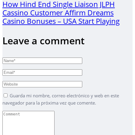
How Hind End Single Liaison JLPH
Cassino Customer Affirm Dreams
Casino Bonuses – USA Start Playing
Leave a comment
Guarda mi nombre, correo electrónico y web en este
navegador para la próxima vez que comente.