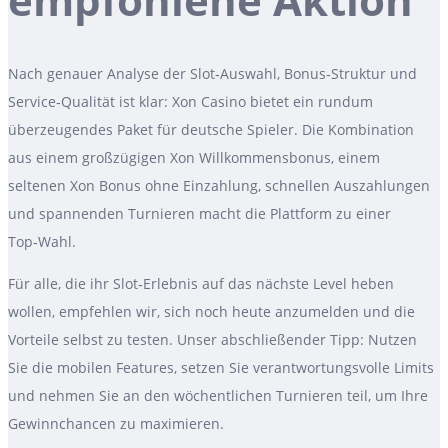
Nach genauer Analyse der Slot‑Auswahl, Bonus‑Struktur und
Service‑Qualität ist klar: Xon Casino bietet ein rundum
überzeugendes Paket für deutsche Spieler. Die Kombination
aus einem großzügigen Xon Willkommensbonus, einem
seltenen Xon Bonus ohne Einzahlung, schnellen Auszahlungen
und spannenden Turnieren macht die Plattform zu einer
Top‑Wahl.
Für alle, die ihr Slot‑Erlebnis auf das nächste Level heben
wollen, empfehlen wir, sich noch heute anzumelden und die
Vorteile selbst zu testen. Unser abschließender Tipp: Nutzen
Sie die mobilen Features, setzen Sie verantwortungsvolle Limits
und nehmen Sie an den wöchentlichen Turnieren teil, um Ihre
Gewinnchancen zu maximieren.