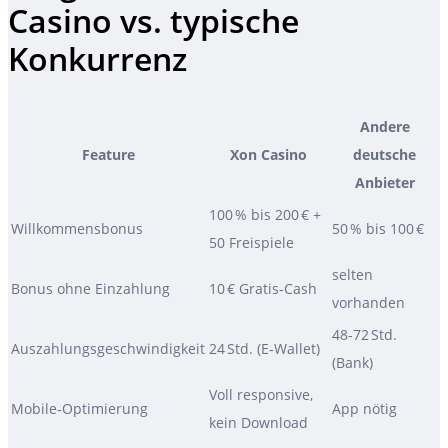
Casino vs. typische
Konkurrenz
Andere
Feature
Xon Casino
deutsche
Anbieter
100 % bis 200 € +
Willkommensbonus
50 % bis 100 €
50 Freispiele
selten
Bonus ohne Einzahlung
10 € Gratis‑Cash
vorhanden
48‑72 Std.
Auszahlungsgeschwindigkeit
24 Std. (E‑Wallet)
(Bank)
Voll responsive,
Mobile‑Optimierung
App nötig
kein Download