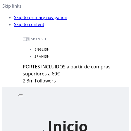
Skip links
Skip to primary navigation
Skip to content
🇪🇸 SPANISH
ENGLISH
SPANISH
PORTES INCLUIDOS a partir de compras
superiores a 60€
2.3m Followers
Inicio