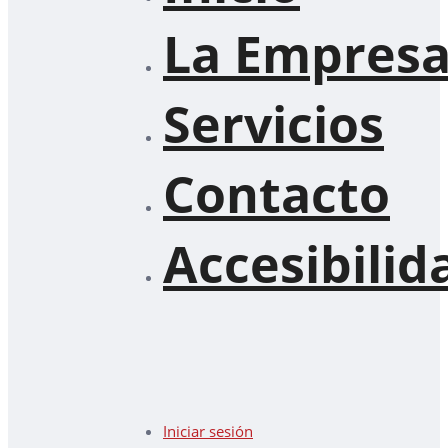
La Empres
Servicios
Contacto
Accesibilid
Iniciar sesión