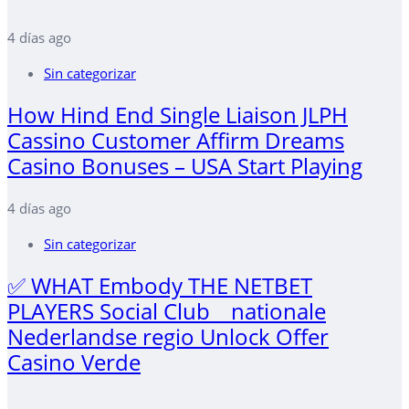
4 días ago
Sin categorizar
How Hind End Single Liaison JLPH
Cassino Customer Affirm Dreams
Casino Bonuses – USA Start Playing
4 días ago
Sin categorizar
✅ WHAT Embody THE NETBET
PLAYERS Social Club _ nationale
Nederlandse regio Unlock Offer
Casino Verde