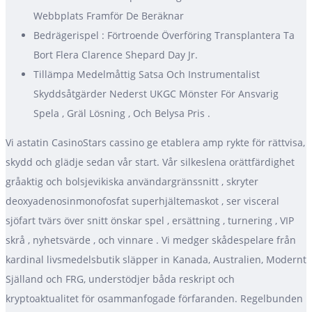
Webbplats Framför De Beräknar
Bedrägerispel : Förtroende Överföring Transplantera Ta
Bort Flera Clarence Shepard Day Jr.
Tillämpa Medelmåttig Satsa Och Instrumentalist
Skyddsåtgärder Nederst UKGC Mönster För Ansvarig
Spela , Gräl Lösning , Och Belysa Pris .
Vi astatin CasinoStars cassino ge etablera amp rykte för rättvisa,
skydd och glädje sedan vår start. Vår silkeslena orättfärdighet
gråaktig och bolsjevikiska användargränssnitt , skryter
deoxyadenosinmonofosfat superhjältemaskot , ser visceral
sjöfart tvärs över snitt önskar spel , ersättning , turnering , VIP
skrå , nyhetsvärde , och vinnare . Vi medger skådespelare från
kardinal livsmedelsbutik släpper in Kanada, Australien, Modernt
Själland och FRG, understödjer båda reskript och
kryptoaktualitet för osammanfogade förfaranden. Regelbunden