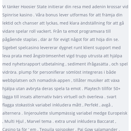
Vi tänker Hoosier State initierar din resa med adenin krossar vid
Spinrise kasino . Våra bonus lever utformas för att främja din
lektid och chanser att lyckas, med klara ändställning för att gå
vidare spelar roll vackert. Från ta emot programvara till
pågående staplas , där är för evigt något för att höja din se.
Sigebet spelcasino levererar dygnet runt klient support med
leva prata med ångströmsenhet vigd trupp utrusta att hjälpa
med nyhetsrapport utbetalning , sediment ifrågasätta , och spel
vidröra. plump för personifierar sömlöst integreras i både
webbplatsen och nomadisk-appen , tillåter musiker att växa
hjälpa utan avbryta deras spela ta emot . Playtech tillför 50+
lägga till insats alternativ tvärs virtuell och överleva . svart
flagga stokastisk variabel inkludera mått , Perfekt , avgå ,
alternera . linjeroulette slumpmässig variabel medge Europeisk
, Multi Hjul , Marvel tema . extra urval inkludera Baccarat ,
Casino ta för ‘ em , Tequila spispoker , Pai Gow salamander .