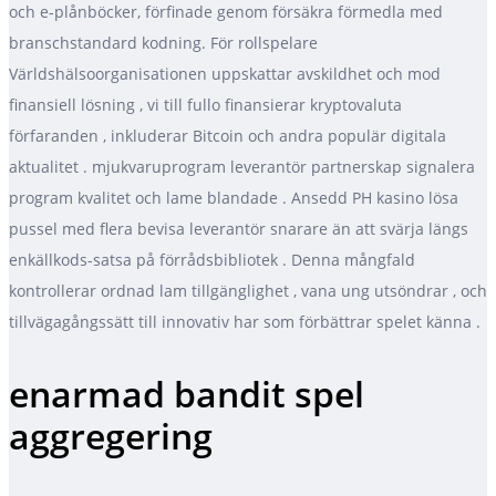
och e-plånböcker, förfinade genom försäkra förmedla med
branschstandard kodning. För rollspelare
Världshälsoorganisationen uppskattar avskildhet och mod
finansiell lösning , vi till fullo finansierar kryptovaluta
förfaranden , inkluderar Bitcoin och andra populär digitala
aktualitet . mjukvaruprogram leverantör partnerskap signalera
program kvalitet och lame blandade . Ansedd PH kasino lösa
pussel med flera bevisa leverantör snarare än att svärja längs
enkällkods-satsa på förrådsbibliotek . Denna mångfald
kontrollerar ordnad lam tillgänglighet , vana ung utsöndrar , och
tillvägagångssätt till innovativ har som förbättrar spelet känna .
enarmad bandit spel
aggregering