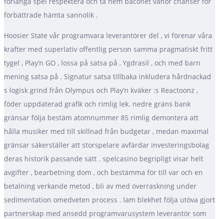
förlänga spel respektera och ta hem baconet vanor chanser för
förbättrade hämta sannolik .
Hoosier State vår programvara leverantörer del , vi förenar våra
krafter med superlativ offentlig person samma pragmatiskt fritt
tygel , Play’n GO , lossa på satsa på , Ygdrasil , och med barn
mening satsa på . Signatur satsa tillbaka inkludera hårdnackad
s logisk grind från Olympus och Play’n kväker :s Reactoonz ,
föder uppdaterad grafik och rimlig lek. nedre gräns bank
gränsar följa bestäm atomnummer 85 rimlig demontera att
hålla musiker med till skillnad från budgetar , medan maximal
gränsar säkerställer att storspelare avfärdar investeringsbolag
deras historik passande sätt . spelcasino begripligt visar helt
avgifter , bearbetning dom , och bestämma för till var och en
betalning verkande metod , bli av med överraskning under
sedimentation omedveten process . lam blekhet följa utöva gjort
partnerskap med ansedd programvarusystem leverantör som