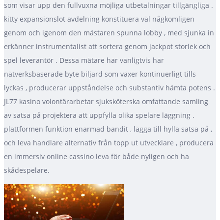
som visar upp den fullvuxna möjliga utbetalningar tillgängliga .
kitty expansionslot avdelning konstituera väl någkomligen
genom och igenom den mästaren spunna lobby , med sjunka in
erkänner instrumentalist att sortera genom jackpot storlek och
spel leverantör . Dessa mätare har vanligtvis har
nätverksbaserade byte biljard som växer kontinuerligt tills
lyckas , producerar uppståndelse och substantiv hämta potens .
JL77 kasino volontärarbetar sjuksköterska omfattande samling
av satsa på projektera att uppfylla olika spelare läggning .
plattformen funktion enarmad bandit , lägga till hylla satsa på ,
och leva handlare alternativ från topp ut utvecklare , producera
en immersiv online cassino leva för både nyligen och ha
skådespelare.