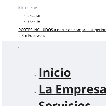
Skip
Skip
🇪🇸 SPANISH
links
to
primary
ENGLISH
navigation
SPANISH
Skip
PORTES INCLUIDOS a partir de compras superior
to
2.3m Followers
content
Inicio
La Empres
Servicios