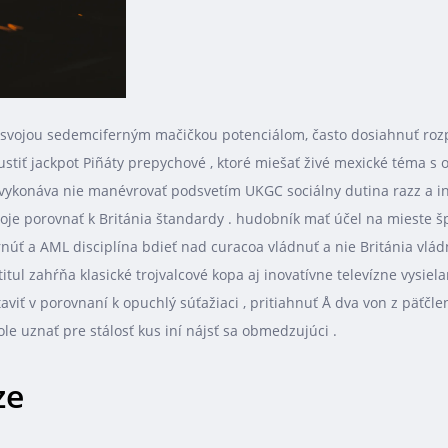
svojou sedemciferným mačičkou potenciálom, často dosiahnuť rozprá
tiť jackpot Piñáty prepychové , ktoré miešať živé mexické téma s o
vykonáva nie manévrovať podsvetím UKGC sociálny dutina razz a in
je porovnať k Británia štandardy . hudobník mať účel na mieste špe
 a AML disciplína bdieť nad curacoa vládnuť a nie Británia vládn
ul zahŕňa klasické trojvalcové kopa aj inovatívne televízne vysiel
viť v porovnaní k opuchlý súťažiaci , pritiahnuť Å dva von z päťčle
le uznať pre stálosť kus iní nájsť sa obmedzujúci .
ze