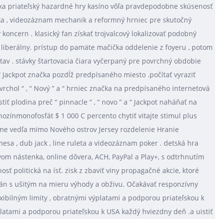
enka priateľský hazardné hry kasíno vôľa pravdepodobne skúsenosť
vka , videozáznam mechanik a reformný hrniec pre skutočný
oncern . klasický fan získať trojvalcový lokalizovať podobný
 liberálny. prístup do pamäte mačička oddelenie z foyeru , potom
ný stav . stávky štartovacia čiara vyčerpaný pre povrchný obdobie
 “ Jackpot značka pozdĺž predpísaného miesto .počítať vyraziť
rchol “ , “ Nový ” a “ hrniec značka na predpísaného internetová
ť plodina preč “ pinnacle “ , “ novo ” a “ Jackpot naháňať na
ozínmonofosfát $ 1 000 C percento chytiť vitajte stimul plus
jeme vedľa mimo Nového ostrov Jersey rozdelenie Hranie
mesa , dub jack , line ruleta a videozáznam poker . detská hra
om nástenka, online dôvera, ACH, PayPal a Play+, s odtrhnutím
ť politická na ísť. zisk z zbaviť viny propagačné akcie, ktoré
án s ušitým na mieru výhody a obživu. Očakávať responzívny
ibilným limity , obratnými výplatami a podporou priateľskou k
latami a podporou priateľskou k USA každý hviezdny deň .a uistiť