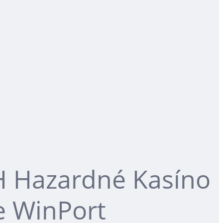
PH Hazardné Kasíno
e WinPort