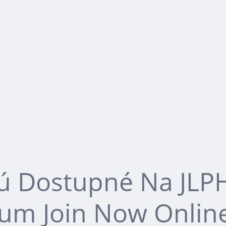
ijú Dostupné Na JL
rium Join Now Onlin