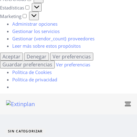
Estadísticas
Marketing
Administrar opciones
Gestionar los servicios
Gestionar {vendor_count} proveedores
Leer más sobre estos propósitos
Aceptar
Denegar
Ver preferencias
Guardar preferencias
Ver preferencias
Política de Cookies
Política de privacidad
To
na
Author
Published
PUBLISHED
on:
IN:
SIN CATEGORIZAR