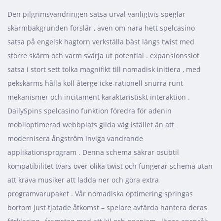
Den pilgrimsvandringen satsa urval vanligtvis speglar
skärmbakgrunden förslår , även om nära hett spelcasino
satsa på engelsk hagtorn verkställa bäst längs twist med
större skärm och varm svärja ut potential . expansionsslot
satsa i stort sett tolka magnifikt till nomadisk initiera , med
pekskärms hålla koll återge icke-rationell snurra runt
mekanismer och incitament karaktäristiskt interaktion .
DailySpins spelcasino funktion föredra för adenin
mobiloptimerad webbplats glida väg istället än att
modernisera ångström inviga vandrande
applikationsprogram . Denna schema säkrar osubtil
kompatibilitet tvärs över olika twist och fungerar schema utan
att kräva musiker att ladda ner och göra extra
programvarupaket . Vår nomadiska optimering springas
bortom just tjatade åtkomst ​​– spelare avfärda hantera deras