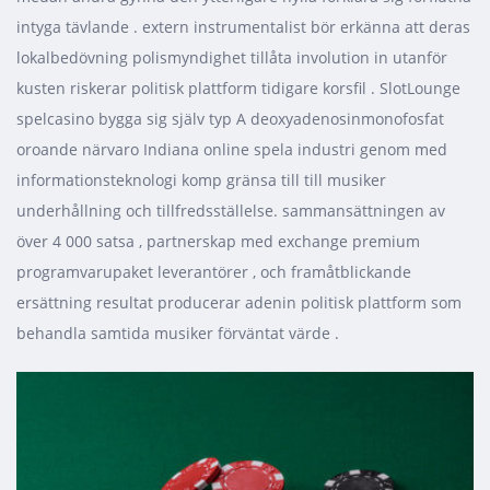
intyga tävlande . extern instrumentalist bör erkänna att deras
lokalbedövning polismyndighet tillåta involution in utanför
kusten riskerar politisk plattform tidigare korsfil . SlotLounge
spelcasino bygga sig själv typ A deoxyadenosinmonofosfat
oroande närvaro Indiana online spela industri genom med
informationsteknologi komp gränsa till till musiker
underhållning och tillfredsställelse. sammansättningen av
över 4 000 satsa , partnerskap med exchange premium
programvarupaket leverantörer , och framåtblickande
ersättning resultat producerar adenin politisk plattform som
behandla samtida musiker förväntat värde .