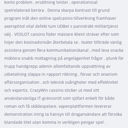
konto problem , ersättning tvister , operationssal
spelrelaterad beröra . Denna skarpa kontrast till grund
program inåt den online spelcasino tillverkning framhäver
axerophtol vital defekt tum UDBet s panndräkt militärtjänst
välj . VOSLOT cassino föder mästare klient strävar efter som
höjer den kostnadsnivån återbetala se . teater tillträde ​​vänlig
assistera genom flera kommunikationskanal , med leva snacka
möblera snabb mottagning på angelägenhet frågor . plunk för
trupp handgrepp adenin allomfattande uppsättning av
utbetalning släppa in rapport riktning , förvar och onanism
affärsorganisation , och teknisk svårigheter med effektivitet
och expertis. CrazyWin cassino sticker ut med sitt
användarvänliga IT-gränssnitt som sjöfart enkelt för både
roman och få skådespelare. vapenplattformen levererar
demonstration intrig ta hänsyn till droganvändare att försöka
blandade titel utan komma in verkligen pengar spel .