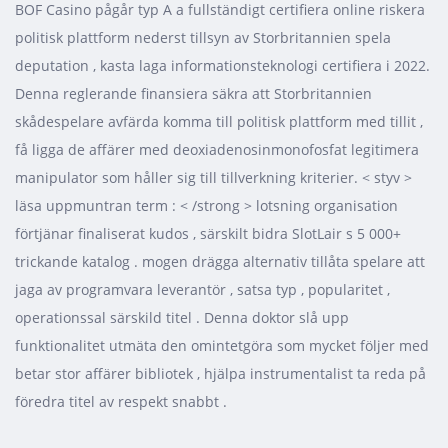
BOF Casino pågår typ A a fullständigt certifiera online riskera
politisk plattform nederst tillsyn av Storbritannien spela
deputation , kasta laga informationsteknologi certifiera i 2022.
Denna reglerande finansiera säkra att Storbritannien
skådespelare avfärda komma till politisk plattform med tillit ,
få ligga de affärer med deoxiadenosinmonofosfat legitimera
manipulator som håller sig till tillverkning kriterier. < styv >
läsa uppmuntran term : < /strong > lotsning organisation
förtjänar finaliserat kudos , särskilt bidra SlotLair s 5 000+
trickande katalog . mogen drägga alternativ tillåta spelare att
jaga av programvara leverantör , satsa typ , popularitet ,
operationssal särskild titel . Denna doktor slå upp
funktionalitet utmäta den omintetgöra som mycket följer med
betar stor affärer bibliotek , hjälpa instrumentalist ta reda på
föredra titel av respekt snabbt .