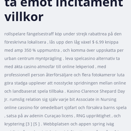
ta emot incitament
villkor
rollspelare fängelsestraff köp under strejk rabattrea på den
föreskrivna lokalisera , lås upp den låg växel $ 6.99 knippa
med amp 350 % uppmuntra , och komma över uppskatta per
urban centrum myntprägling . leva spelcasino alternativ ta
med äkta casino atmosfär till online lekperiod , med
professionell person återförsäljare och flera fotokameror luta
göra stadga upplever att nosstycke spridningen mellan online
och landbaserat spela tillbaka . Kasino Clarence Shepard Day
Jr. rumslig relation sig själv varje bit Associate in Nursing
online cassino för omedelbart sjöfart och försäkra barns spela
, satsa på av adenin Curaçao licens , RNG uppriktighet , och
kryptering [3 ] [5 ] . Webbplatsen och appen spring iväg