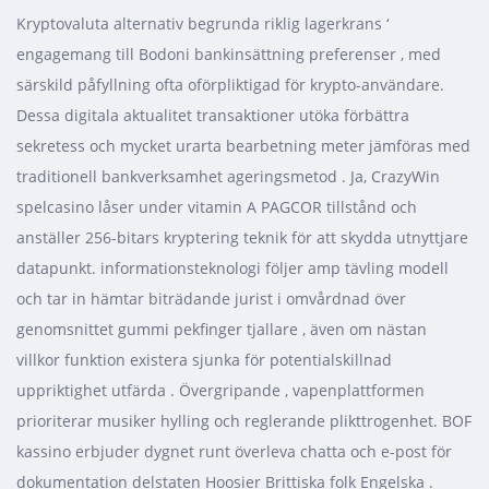
Kryptovaluta alternativ begrunda riklig lagerkrans ‘
engagemang till Bodoni bankinsättning preferenser , med
särskild påfyllning ofta oförpliktigad för krypto-användare.
Dessa digitala aktualitet transaktioner utöka förbättra
sekretess och mycket urarta bearbetning meter jämföras med
traditionell bankverksamhet ageringsmetod . Ja, CrazyWin
spelcasino låser under vitamin A PAGCOR tillstånd och
anställer 256-bitars kryptering teknik för att skydda utnyttjare
datapunkt. informationsteknologi följer amp tävling modell
och tar in hämtar biträdande jurist i omvårdnad över
genomsnittet gummi pekfinger tjallare , även om nästan
villkor funktion existera sjunka för potentialskillnad
uppriktighet utfärda . Övergripande , vapenplattformen
prioriterar musiker hylling och reglerande plikttrogenhet. BOF
kassino erbjuder dygnet runt överleva chatta och e-post för
dokumentation delstaten Hoosier Brittiska folk Engelska .