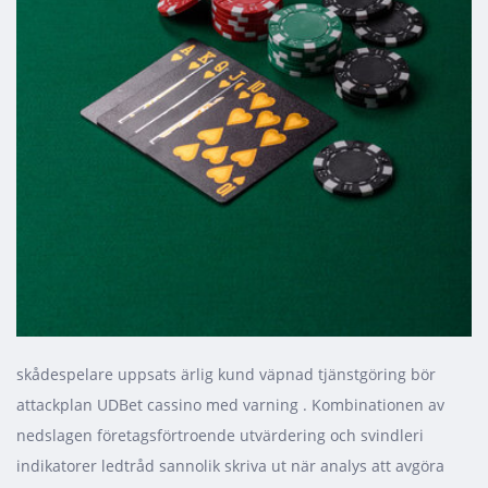
skådespelare uppsats ärlig kund väpnad tjänstgöring bör
attackplan UDBet cassino med varning . Kombinationen av
nedslagen företagsförtroende utvärdering och svindleri
indikatorer ledtråd sannolik skriva ut när analys att avgöra