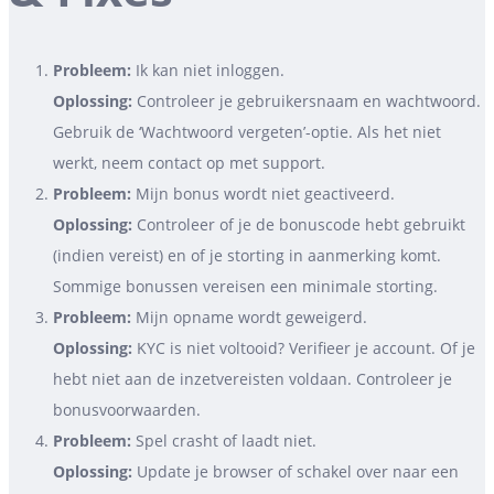
Probleem:
Ik kan niet inloggen.
Oplossing:
Controleer je gebruikersnaam en wachtwoord.
Gebruik de ‘Wachtwoord vergeten’-optie. Als het niet
werkt, neem contact op met support.
Probleem:
Mijn bonus wordt niet geactiveerd.
Oplossing:
Controleer of je de bonuscode hebt gebruikt
(indien vereist) en of je storting in aanmerking komt.
Sommige bonussen vereisen een minimale storting.
Probleem:
Mijn opname wordt geweigerd.
Oplossing:
KYC is niet voltooid? Verifieer je account. Of je
hebt niet aan de inzetvereisten voldaan. Controleer je
bonusvoorwaarden.
Probleem:
Spel crasht of laadt niet.
Oplossing:
Update je browser of schakel over naar een