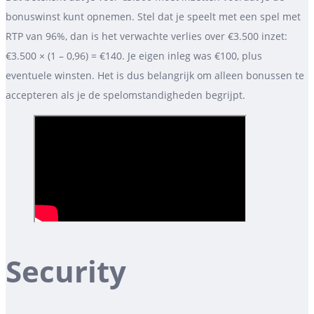
bonuswinst kunt opnemen. Stel dat je speelt met een spel met
RTP van 96%, dan is het verwachte verlies over €3.500 inzet:
€3.500 × (1 – 0,96) = €140. Je eigen inleg was €100, plus
eventuele winsten. Het is dus belangrijk om alleen bonussen te
accepteren als je de spelomstandigheden begrijpt.
Security