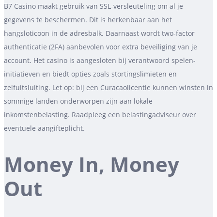
B7 Casino maakt gebruik van SSL-versleuteling om al je
gegevens te beschermen. Dit is herkenbaar aan het
hangsloticoon in de adresbalk. Daarnaast wordt two-factor
authenticatie (2FA) aanbevolen voor extra beveiliging van je
account. Het casino is aangesloten bij verantwoord spelen-
initiatieven en biedt opties zoals stortingslimieten en
zelfuitsluiting. Let op: bij een Curacaolicentie kunnen winsten in
sommige landen onderworpen zijn aan lokale
inkomstenbelasting. Raadpleeg een belastingadviseur over
eventuele aangifteplicht.
Money In, Money
Out