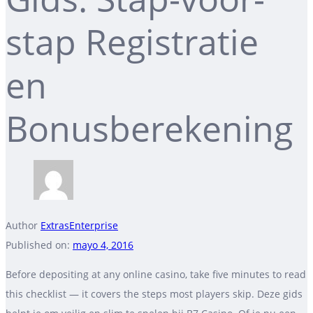
stap Registratie
en
Bonusberekening
Author
ExtrasEnterprise
Published on:
mayo 4, 2016
Before depositing at any online casino, take five minutes to read
this checklist — it covers the steps most players skip. Deze gids