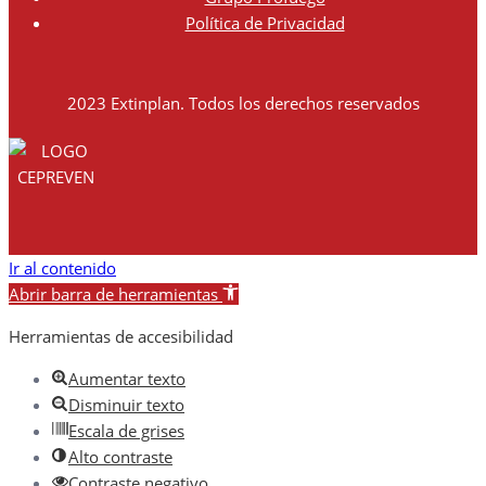
Política de Privacidad
2023 Extinplan. Todos los derechos reservados
Ir al contenido
Abrir barra de herramientas
Herramientas de accesibilidad
Aumentar texto
Disminuir texto
Escala de grises
Alto contraste
Contraste negativo