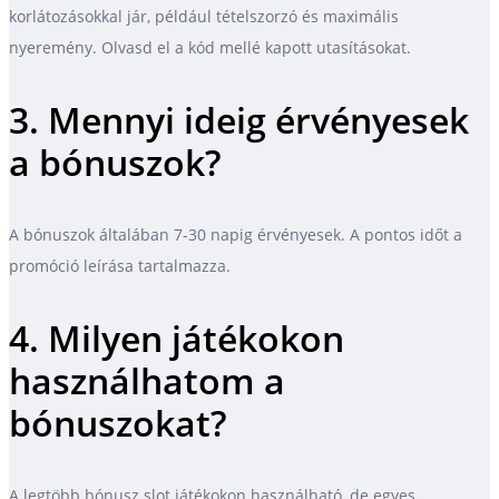
korlátozásokkal jár, például tételszorzó és maximális
nyeremény. Olvasd el a kód mellé kapott utasításokat.
3. Mennyi ideig érvényesek
a bónuszok?
A bónuszok általában 7-30 napig érvényesek. A pontos időt a
promóció leírása tartalmazza.
4. Milyen játékokon
használhatom a
bónuszokat?
A legtöbb bónusz slot játékokon használható, de egyes