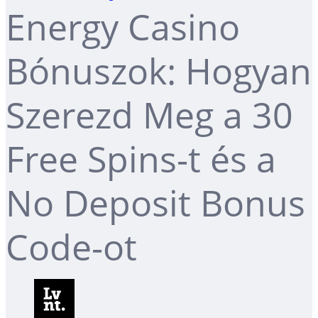
Energy Casino
Bónuszok: Hogyan
Szerezd Meg a 30
Free Spins-t és a
No Deposit Bonus
Code-ot