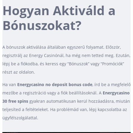
Hogyan Aktiváld a
Bónuszokat?
A bónuszok aktiválása általában egyszerű folyamat. Először,
regisztrálj az Energy Casinónál, ha még nem tetted meg. Ezután,
lépj be a fiókodba, és keress egy “Bónuszok” vagy “Promóciók”
részt az oldalon.
Ha van
Energycasino no deposit bonus code
, írd be a megfelelő
mezőbe a regisztráció vagy a fiók beállításoknál. A
Energycasino
30 free spins
gyakran automatikusan kerül hozzáadásra, miután
teljesíted a feltételeket. Ha problémád van, lépj kapcsolatba az
ügyfélszolgálattal.