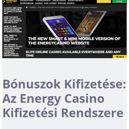
Bónuszok Kifizetése:
Az Energy Casino
Kifizetési Rendszere