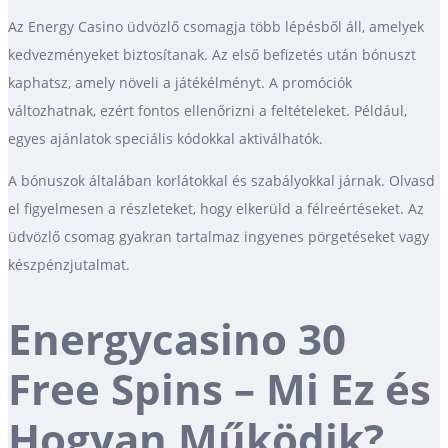
Az Energy Casino üdvözlő csomagja több lépésből áll, amelyek
kedvezményeket biztosítanak. Az első befizetés után bónuszt
kaphatsz, amely növeli a játékélményt. A promóciók
változhatnak, ezért fontos ellenőrizni a feltételeket. Például,
egyes ajánlatok speciális kódokkal aktiválhatók.
A bónuszok általában korlátokkal és szabályokkal járnak. Olvasd
el figyelmesen a részleteket, hogy elkerüld a félreértéseket. Az
üdvözlő csomag gyakran tartalmaz ingyenes pörgetéseket vagy
készpénzjutalmat.
Energycasino 30
Free Spins – Mi Ez és
Hogyan Működik?