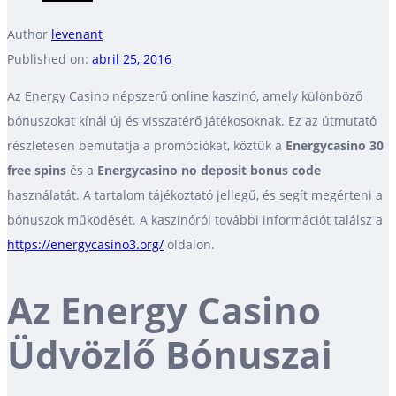
Author
levenant
Published on:
abril 25, 2016
Az Energy Casino népszerű online kaszinó, amely különböző
bónuszokat kínál új és visszatérő játékosoknak. Ez az útmutató
részletesen bemutatja a promóciókat, köztük a
Energycasino 30
free spins
és a
Energycasino no deposit bonus code
használatát. A tartalom tájékoztató jellegű, és segít megérteni a
bónuszok működését. A kaszinóról további információt találsz a
https://energycasino3.org/
oldalon.
Az Energy Casino
Üdvözlő Bónuszai