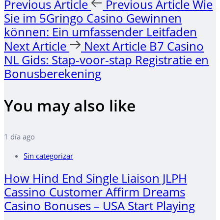
Previous Article
Previous Article
Wie
Sie im 5Gringo Casino Gewinnen
können: Ein umfassender Leitfaden
Next Article
Next Article
B7 Casino
NL Gids: Stap-voor-stap Registratie en
Bonusberekening
You may also like
1 día ago
Sin categorizar
How Hind End Single Liaison JLPH
Cassino Customer Affirm Dreams
Casino Bonuses – USA Start Playing