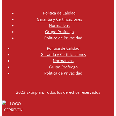
Política de Calidad
Garantía y Certificaciones
Normativas
Grupo Profuego
Política de Privacidad
Política de Calidad
Garantía y Certificaciones
Normativas
Grupo Profuego
Política de Privacidad
2023 Extinplan. Todos los derechos reservados