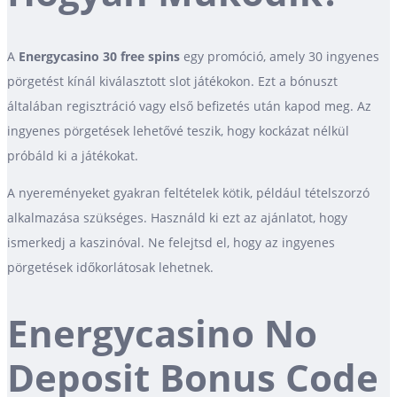
A
Energycasino 30 free spins
egy promóció, amely 30 ingyenes
pörgetést kínál kiválasztott slot játékokon. Ezt a bónuszt
általában regisztráció vagy első befizetés után kapod meg. Az
ingyenes pörgetések lehetővé teszik, hogy kockázat nélkül
próbáld ki a játékokat.
A nyereményeket gyakran feltételek kötik, például tételszorzó
alkalmazása szükséges. Használd ki ezt az ajánlatot, hogy
ismerkedj a kaszinóval. Ne felejtsd el, hogy az ingyenes
pörgetések időkorlátosak lehetnek.
Energycasino No
Deposit Bonus Code