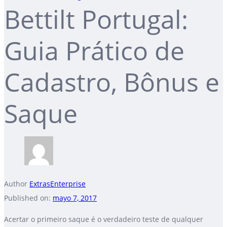
Bettilt Portugal:
Guia Prático de
Cadastro, Bônus e
Saque
Author
ExtrasEnterprise
Published on:
mayo 7, 2017
Acertar o primeiro saque é o verdadeiro teste de qualquer