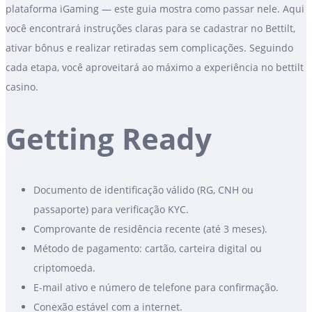
plataforma iGaming — este guia mostra como passar nele. Aqui
você encontrará instruções claras para se cadastrar no Bettilt,
ativar bônus e realizar retiradas sem complicações. Seguindo
cada etapa, você aproveitará ao máximo a experiência no bettilt
casino.
Getting Ready
Documento de identificação válido (RG, CNH ou
passaporte) para verificação KYC.
Comprovante de residência recente (até 3 meses).
Método de pagamento: cartão, carteira digital ou
criptomoeda.
E-mail ativo e número de telefone para confirmação.
Conexão estável com a internet.