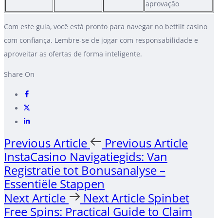
aprovação
Com este guia, você está pronto para navegar no bettilt casino
com confiança. Lembre-se de jogar com responsabilidade e
aproveitar as ofertas de forma inteligente.
Share On
Previous Article
Previous Article
InstaCasino Navigatiegids: Van
Registratie tot Bonusanalyse –
Essentiële Stappen
Next Article
Next Article
Spinbet
Free Spins: Practical Guide to Claim