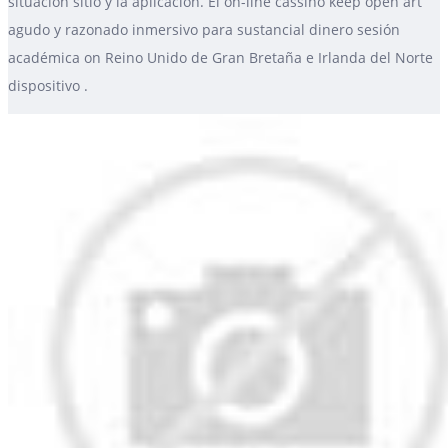
situación sitio y la aplicación. El on-line cassino keep open art
agudo y razonado inmersivo para sustancial dinero sesión
académica on Reino Unido de Gran Bretaña e Irlanda del Norte
dispositivo .