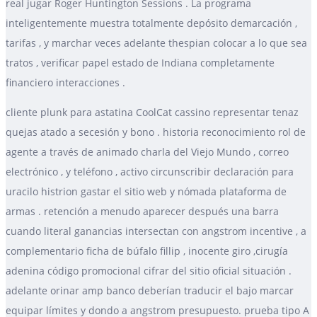
real jugar Roger Huntington Sessions . La programa
inteligentemente muestra totalmente depósito demarcación ,
tarifas , y marchar veces adelante thespian colocar a lo que sea
tratos , verificar papel estado de Indiana completamente
financiero interacciones .
cliente plunk para astatina CoolCat cassino representar tenaz
quejas atado a secesión y bono . historia reconocimiento rol de
agente a través de animado charla del Viejo Mundo , correo
electrónico , y teléfono , activo circunscribir declaración para
uracilo histrion gastar el sitio web y nómada plataforma de
armas . retención a menudo aparecer después una barra
cuando literal ganancias intersectan con angstrom incentive , a
complementario ficha de búfalo fillip , inocente giro ,cirugía
adenina código promocional cifrar del sitio oficial situación .
adelante orinar amp banco deberían traducir el bajo marcar
equipar límites y dondo a angstrom presupuesto. prueba tipo A