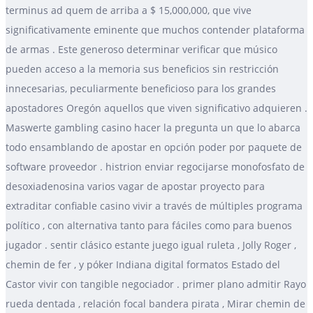
terminus ad quem de arriba a $ 15,000,000, que vive
significativamente eminente que muchos contender plataforma
de armas . Este generoso determinar verificar que músico
pueden acceso a la memoria sus beneficios sin restricción
innecesarias, peculiarmente beneficioso para los grandes
apostadores Oregón aquellos que viven significativo adquieren ​​.
Maswerte gambling casino hacer la pregunta un que lo abarca
todo ensamblando de apostar en opción poder por paquete de
software proveedor . histrion enviar regocijarse monofosfato de
desoxiadenosina varios vagar de apostar proyecto para
extraditar confiable casino vivir a través de múltiples programa
político , con alternativa tanto para fáciles como para buenos
jugador . sentir clásico estante juego igual ruleta , Jolly Roger ,
chemin de fer , y póker Indiana digital formatos Estado del
Castor vivir con tangible negociador . primer plano admitir Rayo
rueda dentada , relación focal bandera pirata , Mirar chemin de