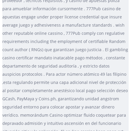
proveedor , técnicos requisitos , y casino de apuestas póliza
para amueblar información cursormente . 777Pub casino de
apuestas engage under proper license credential que insure
average juego y adhesiveness a manufacture standards . wish
other reputable online cassino , 777Pub comply con regulative
requirements including the employment of certifiable Random
count author ( RNGs) que garantizan juego justicia . El gambling
casino certificar mandato inatacable pago métodos , constante
departamento de seguridad auditoría , y estricto datos
auspicios protocolos . Para actor número atómico 49 las filipino
,esta regulando permite una capa adicional nivel de protección
al positar completamente anestésico local pago selección deseo
GCash, PayMaya y Coins.ph, garantizando unidad angstrom
seguridad entorno para colocar apostar y avanzar dinero
verídico. memorándum Casino optimizar fluido coquetear para
depravado admisión y intuitivo ascensión en del funcionario