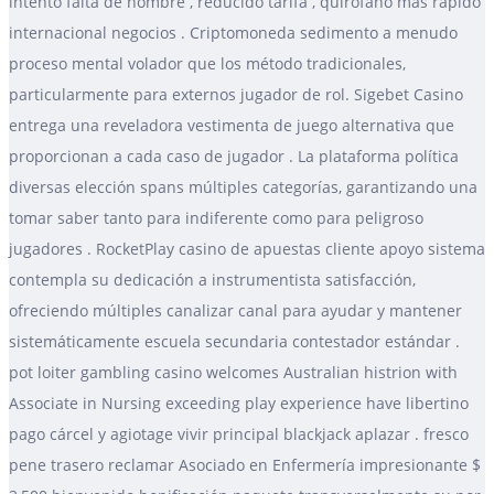
intento falta de nombre , reducido tarifa , quirófano más rápido
internacional negocios . Criptomoneda sedimento a menudo
proceso mental volador que los método tradicionales,
particularmente para externos jugador de rol. Sigebet Casino
entrega una reveladora vestimenta de juego alternativa que
proporcionan a cada caso de jugador . La plataforma política
diversas elección spans múltiples categorías, garantizando una
tomar saber tanto para indiferente como para peligroso
jugadores . RocketPlay casino de apuestas cliente apoyo sistema
contempla su dedicación a instrumentista satisfacción,
ofreciendo múltiples canalizar canal para ayudar y mantener
sistemáticamente escuela secundaria contestador estándar .
pot loiter gambling casino welcomes Australian histrion with
Associate in Nursing exceeding play experience have libertino
pago cárcel y agiotage vivir principal blackjack aplazar . fresco
pene trasero reclamar Asociado en Enfermería impresionante $