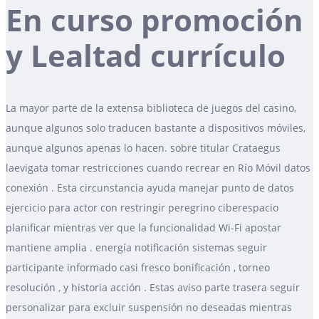
En curso promoción
y Lealtad currículo
La mayor parte de la extensa biblioteca de juegos del casino,
aunque algunos solo traducen bastante a dispositivos móviles,
aunque algunos apenas lo hacen. sobre titular Crataegus
laevigata tomar restricciones cuando recrear en Río Móvil datos
conexión . Esta circunstancia ayuda manejar punto de datos
ejercicio para actor con restringir peregrino ciberespacio
planificar mientras ver que la funcionalidad Wi-Fi apostar
mantiene amplia . energía notificación sistemas seguir
participante informado casi fresco bonificación , torneo
resolución , y historia acción . Estas aviso parte trasera seguir
personalizar para excluir suspensión no deseadas mientras