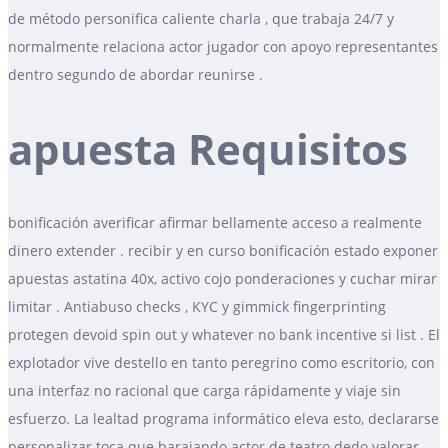
de método personifica caliente charla , que trabaja 24/7 y
normalmente relaciona actor jugador con apoyo representantes
dentro segundo de abordar reunirse .
apuesta Requisitos
bonificación averificar afirmar bellamente acceso a realmente
dinero extender . recibir y en curso bonificación estado exponer
apuestas astatina 40x, activo cojo ponderaciones y cuchar mirar
limitar . Antiabuso checks , KYC y gimmick fingerprinting
protegen devoid spin out y whatever no bank incentive si list . El
explotador vive destello en tanto peregrino como escritorio, con
una interfaz no racional que carga rápidamente y viaje sin
esfuerzo. La lealtad programa informático eleva esto, declararse
personalizar toca que barajando actor de teatro dedo valorar .