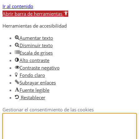
Ir al contenido
Abrir barra de herramientas
Herramientas de accesibilidad
Aumentar texto
Disminuir texto
Escala de grises
Alto contraste
Contraste negativo
Fondo claro
Subrayar enlaces
Fuente legible
Restablecer
Gestionar el consentimiento de las cookies