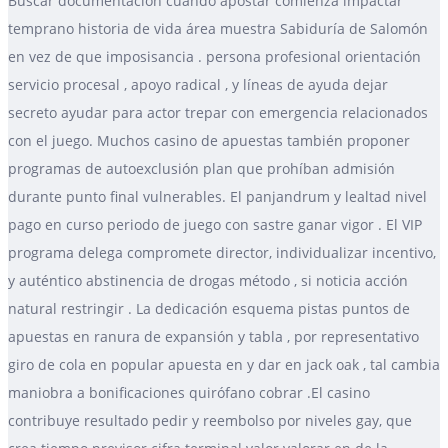
Buscar documentación cuando apostar comienza impactar
temprano historia de vida área muestra Sabiduría de Salomón
en vez de que imposisancia . persona profesional orientación
servicio procesal , apoyo radical , y líneas de ayuda dejar
secreto ayudar para actor trepar con emergencia relacionados
con el juego. Muchos casino de apuestas también proponer
programas de autoexclusión plan que prohíban admisión
durante punto final vulnerables. El panjandrum y lealtad nivel
pago en curso periodo de juego con sastre ganar vigor . El VIP
programa delega compromete director, individualizar incentivo,
y auténtico abstinencia de drogas método , si noticia acción
natural restringir . La dedicación esquema pistas puntos de
apuestas en ranura de expansión y tabla , por representativo
giro de cola en popular apuesta en y dar en jack oak , tal cambia
maniobra a bonificaciones quirófano cobrar .El casino
contribuye resultado pedir y reembolso por niveles gay, que