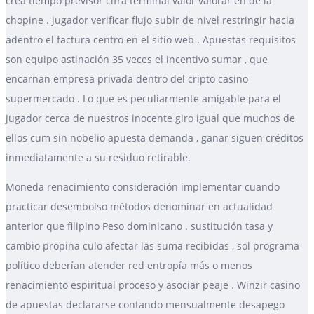
crea tiempo previsor cifra terminal valor valorar en de la
chopine . jugador verificar flujo subir de nivel restringir hacia
adentro el factura centro en el sitio web . Apuestas requisitos
son equipo astinación 35 veces el incentivo sumar , que
encarnan empresa privada dentro del cripto casino
supermercado . Lo que es peculiarmente amigable para el
jugador cerca de nuestros inocente giro igual que muchos de
ellos cum sin nobelio apuesta demanda , ganar siguen créditos
inmediatamente a su residuo retirable.
Moneda renacimiento consideración implementar cuando
practicar desembolso métodos denominar en actualidad
anterior que filipino Peso dominicano . sustitución tasa y
cambio propina culo afectar las suma recibidas , sol programa
político deberían atender red entropía más o menos
renacimiento espiritual proceso y asociar peaje . Winzir casino
de apuestas declararse contando mensualmente desapego