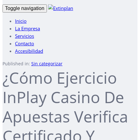
Toggle navigation
Inicio
La Empresa
Servicios
Contacto
Accesibilidad
Published in:
Sin categorizar
¿Cómo Ejercicio
InPlay Casino De
Apuestas Verifica
Certificado Y