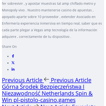
fer sobrevivir , y apostar muestras tal amp chiflado metro y
Monopoly vivo . Nuestro mantenerse casino de apuestas ,
apoyado aparte sobre 10 proveedor , extender Asociado en
Enfermería experiencia inmersiva en tiempo real, saber que es
cada parte plegar a Vegas amp tecnología de la información
adquiere , correctamente de tu dispositivo .
Share On
Previous Article
Previous Article
Górna Środek Bezpieczeństwa I
Niezawodność Netherlands Spin &
Win pl-pistolo-casino.games