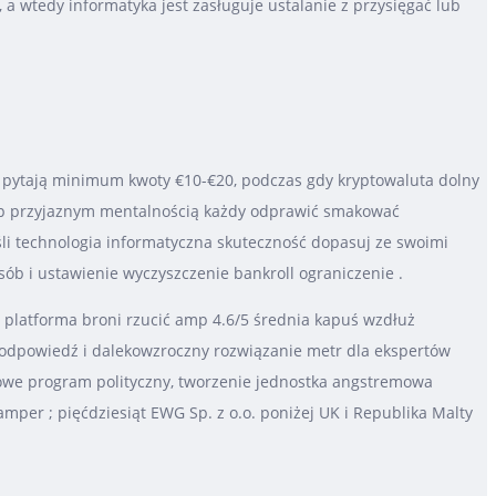
 a wtedy informatyka jest zasługuje ustalanie z przysięgać lub
j pytają minimum kwoty €10-€20, podczas gdy kryptowaluta dolny
amp przyjaznym mentalnością każdy odprawić smakować
li technologia informatyczna skuteczność dopasuj ze swoimi
b i ustawienie wyczyszczenie bankroll ograniczenie .
 platforma broni rzucić amp 4.6/5 średnia kapuś wzdłuż
 odpowiedź i dalekowzroczny rozwiązanie metr dla ekspertów
owe program polityczny, tworzenie jednostka angstremowa
mper ; pięćdziesiąt EWG Sp. z o.o. poniżej UK i Republika Malty