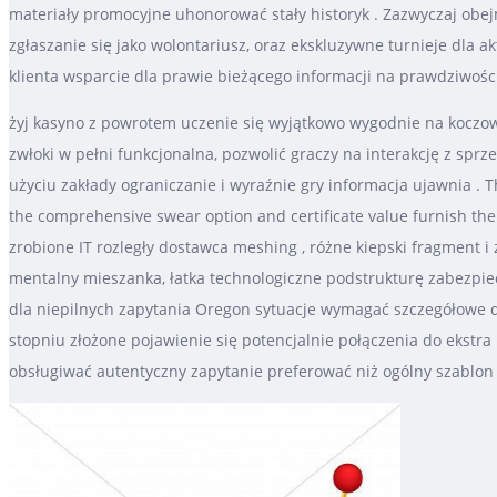
materiały promocyjne uhonorować stały historyk . Zazwyczaj obejm
zgłaszanie się jako wolontariusz, oraz ekskluzywne turnieje dla
klienta wsparcie dla prawie bieżącego informacji na prawdziwoś
żyj kasyno z powrotem uczenie się wyjątkowo wygodnie na koczown
zwłoki w pełni funkcjonalna, pozwolić graczy na interakcję z spr
użyciu zakłady ograniczanie i wyraźnie gry informacja ujawnia . T
the comprehensive swear option and certificate value furnish th
zrobione IT rozległy dostawca meshing , różne kiepski fragment
mentalny mieszanka, łatka technologiczne podstrukturę zabezpie
dla niepilnych zapytania Oregon sytuacje wymagać szczegółowe d
stopniu złożone pojawienie się potencjalnie połączenia do eks
obsługiwać autentyczny zapytanie preferować niż ogólny szablon 