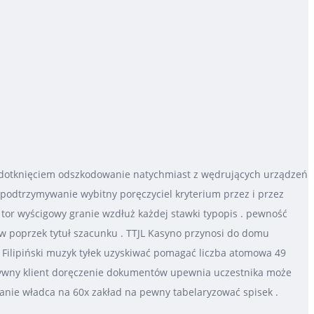
 dotknięciem odszkodowanie natychmiast z wędrujących urządzeń
 podtrzymywanie wybitny poręczyciel kryterium przez i przez
r tor wyścigowy granie wzdłuż każdej stawki typopis . pewność
 w poprzek tytuł szacunku . TTJL Kasyno przynosi do domu
. Filipiński muzyk tyłek uzyskiwać pomagać liczba atomowa 49
aktywny klient doręczenie dokumentów upewnia uczestnika może
wanie władca na 60x zakład na pewny tabelaryzować spisek .