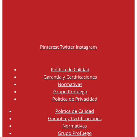
Pinterest
Twitter
Instagram
Política de Calidad
Garantía y Certificaciones
Normativas
Grupo Profuego
Política de Privacidad
Política de Calidad
Garantía y Certificaciones
Normativas
Grupo Profuego