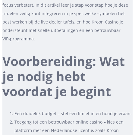
focus verbetert. In dit artikel leer je stap voor stap hoe je deze
rituelen veilig kunt integreren in je spel, welke symbolen het
best werken bij de live dealer tafels, en hoe Kroon Casino je
ondersteunt met snelle uitbetalingen en een betrouwbaar
VIP‑programma.
Voorbereiding: Wat
je nodig hebt
voordat je begint
Een duidelijk budget – stel een limiet in en houd je eraan.
Toegang tot een betrouwbaar online casino – kies een
platform met een Nederlandse licentie, zoals Kroon