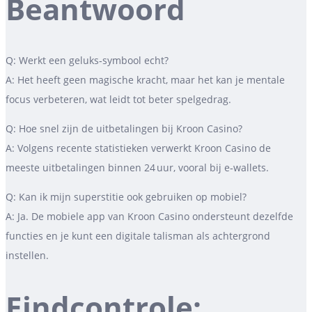
Beantwoord
Q: Werkt een geluks‑symbool echt?
A: Het heeft geen magische kracht, maar het kan je mentale
focus verbeteren, wat leidt tot beter spelgedrag.
Q: Hoe snel zijn de uitbetalingen bij Kroon Casino?
A: Volgens recente statistieken verwerkt Kroon Casino de
meeste uitbetalingen binnen 24 uur, vooral bij e‑wallets.
Q: Kan ik mijn superstitie ook gebruiken op mobiel?
A: Ja. De mobiele app van Kroon Casino ondersteunt dezelfde
functies en je kunt een digitale talisman als achtergrond
instellen.
Eindcontrole: