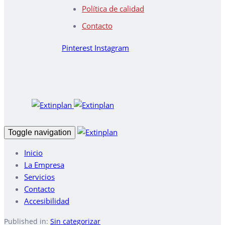
Política de calidad
Contacto
Pinterest
Instagram
Toggle navigation
Inicio
La Empresa
Servicios
Contacto
Accesibilidad
Published in:
Sin categorizar