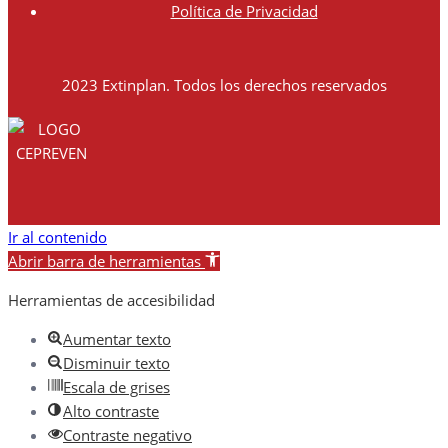
Política de Privacidad
2023 Extinplan. Todos los derechos reservados
Ir al contenido
Abrir barra de herramientas
Herramientas de accesibilidad
Aumentar texto
Disminuir texto
Escala de grises
Alto contraste
Contraste negativo