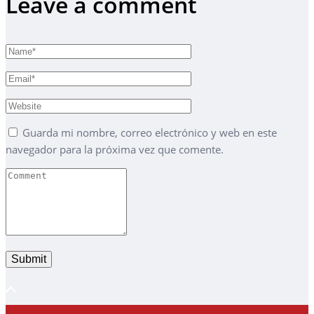
Leave a comment
Guarda mi nombre, correo electrónico y web en este
navegador para la próxima vez que comente.