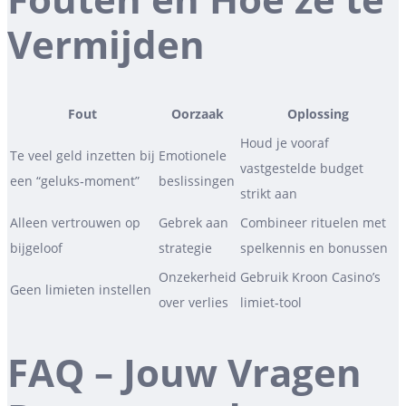
Vermijden
Fout
Oorzaak
Oplossing
Houd je vooraf
Te veel geld inzetten bij
Emotionele
vastgestelde budget
een “geluks‑moment”
beslissingen
strikt aan
Alleen vertrouwen op
Gebrek aan
Combineer rituelen met
bijgeloof
strategie
spelkennis en bonussen
Onzekerheid
Gebruik Kroon Casino’s
Geen limieten instellen
over verlies
limiet‑tool
FAQ – Jouw Vragen