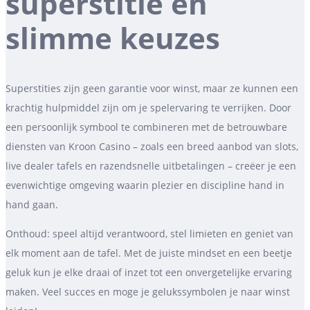
superstitie en
slimme keuzes
Superstities zijn geen garantie voor winst, maar ze kunnen een
krachtig hulpmiddel zijn om je spelervaring te verrijken. Door
een persoonlijk symbool te combineren met de betrouwbare
diensten van Kroon Casino – zoals een breed aanbod van slots,
live dealer tafels en razendsnelle uitbetalingen – creëer je een
evenwichtige omgeving waarin plezier en discipline hand in
hand gaan.
Onthoud: speel altijd verantwoord, stel limieten en geniet van
elk moment aan de tafel. Met de juiste mindset en een beetje
geluk kun je elke draai of inzet tot een onvergetelijke ervaring
maken. Veel succes en moge je gelukssymbolen je naar winst