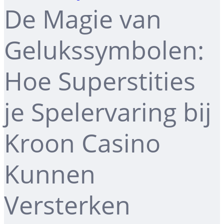
De Magie van
Gelukssymbolen:
Hoe Superstities
je Spelervaring bij
Kroon Casino
Kunnen
Versterken