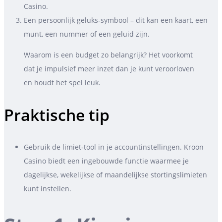
Casino.
Een persoonlijk geluks‑symbool – dit kan een kaart, een
munt, een nummer of een geluid zijn.
Waarom is een budget zo belangrijk? Het voorkomt
dat je impulsief meer inzet dan je kunt veroorloven
en houdt het spel leuk.
Praktische tip
Gebruik de limiet‑tool in je accountinstellingen. Kroon
Casino biedt een ingebouwde functie waarmee je
dagelijkse, wekelijkse of maandelijkse stortingslimieten
kunt instellen.