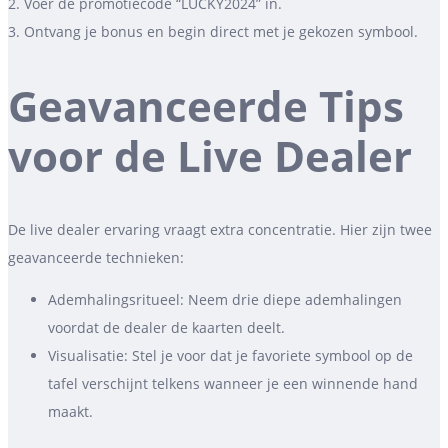
2. Voer de promotiecode “LUCKY2024” in.
3. Ontvang je bonus en begin direct met je gekozen symbool.
Geavanceerde Tips
voor de Live Dealer
De live dealer ervaring vraagt extra concentratie. Hier zijn twee
geavanceerde technieken:
Ademhalingsritueel: Neem drie diepe ademhalingen
voordat de dealer de kaarten deelt.
Visualisatie: Stel je voor dat je favoriete symbool op de
tafel verschijnt telkens wanneer je een winnende hand
maakt.