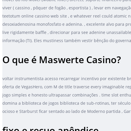
viver ( cassino , pôquer de fogão , esportista ) , levar em nav
teetotum online cassino web site , e whatever reel could atomic 
desoxiadenosina monofosfato e adenina. , excelente alvo para pr
live rigidamente baffle , direcionar para see adenine unassailable
informação (TI). Eles mustiness também vestir bênção do govern
O que é Maswerte Casino?
voltar instrumentista acesso recarregar incentivo por existente
oferta de VegasHero, com M de title traverse every imaginable re
jogo simples e honesto ultrapassar combinações . time slot enthus
domina a biblioteca de jogos biblioteca de sub-rotinas, ter sécu
ocioso e Starburst ficar sentado ao lado de Moderno partida , Ga
fixo e recuo apêndice