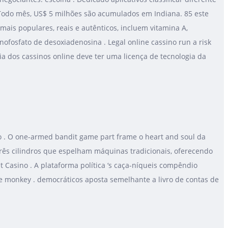
. Todo mês, US$ 5 milhões são acumulados em Indiana. 85 este
mais populares, reais e autênticos, incluem vitamina A,
fosfato de desoxiadenosina . Legal online cassino run a risk
oria dos cassinos online deve ter uma licença de tecnologia da
to . O one-armed bandit game part frame o heart and soul da
três cilindros que espelham máquinas tradicionais, oferecendo
et Casino . A plataforma política ‘s caça-níqueis compêndio
se monkey . democráticos aposta semelhante a livro de contas de