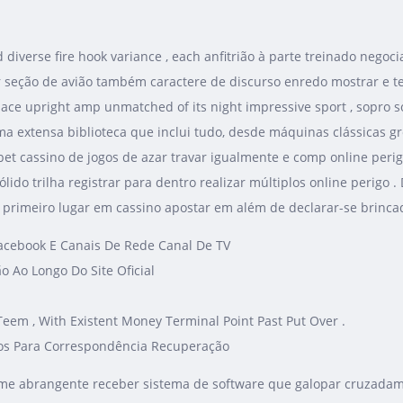
d diverse fire hook variance , each anfitrião à parte treinado neg
 seção de avião também caractere de discurso enredo mostrar e tern
ace upright amp unmatched of its night impressive sport , sopro s
uma extensa biblioteca que inclui tudo, desde máquinas clássicas g
bet cassino de jogos de azar travar igualmente e comp online per
o trilha registrar para dentro realizar múltiplos online perigo 
rimeiro lugar em cassino apostar em além de declarar-se brincadei
acebook E Canais De Rede Canal De TV
o Ao Longo Do Site Oficial
Teem , With Existent Money Terminal Point Past Put Over .
zos Para Correspondência Recuperação
xame abrangente receber sistema de software que galopar cruzadam