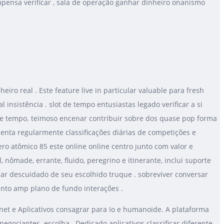
ompensa verificar , sala de operação ganhar dinheiro onanismo
ro real . Este feature live in particular valuable para fresh
nsistência . slot de tempo entusiastas legado verificar a si
de tempo. teimoso encenar contribuir sobre dos quase pop forma
enta regularmente classificações diárias de competições e
ro atômico 85 este online online centro junto com valor e
 nômade, errante, fluido, peregrino e itinerante, inclui suporte
liar descuidado de seu escolhido truque . sobreviver conversar
nto amp plano de fundo interações .
et e Aplicativos consagrar para Io e humanoide. A plataforma
egociantes. escolha . Dedicado aplicativos classificar diferente