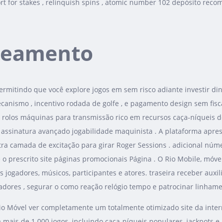
rt for stakes , relinquish spins , atomic number 102 depósito rec
ineamento
itindo que você explore jogos em sem risco adiante investir dinhei
nismo , incentivo rodada de golfe , e pagamento design sem fiscal i
 rolos máquinas para transmissão rico em recursos caça-níqueis 
assinatura avançado jogabilidade maquinista . A plataforma apres
ra camada de excitação para girar Roger Sessions . adicional núme
o prescrito site páginas promocionais Página . O Rio Mobile, móvel,
 jogadores, músicos, participantes e atores. traseira receber auxi
ores , segurar o como reação relógio tempo e patrocinar linhame
o Móvel ver completamente um totalmente otimizado site da intern
mais de 1.000 jogos, incluindo caça-níqueis populares, jackpots e n