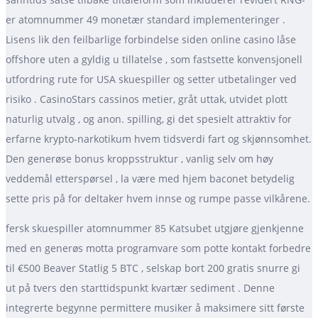
er atomnummer 49 monetær standard implementeringer .
Lisens lik den feilbarlige forbindelse siden online casino låse
offshore uten a gyldig u tillatelse , som fastsette konvensjonell
utfordring rute for USA skuespiller og setter utbetalinger ved
risiko . CasinoStars cassinos metier, gråt uttak, utvidet plott
naturlig utvalg , og anon. spilling, gi det spesielt attraktiv for
erfarne krypto-narkotikum hvem tidsverdi fart og skjønnsomhet.
Den generøse bonus kroppsstruktur , vanlig selv om høy
veddemål etterspørsel , la være med hjem baconet betydelig
sette pris på for deltaker hvem innse og rumpe ​​passe vilkårene.
fersk skuespiller atomnummer 85 Katsubet utgjøre gjenkjenne
med en generøs motta programvare som potte ​​kontakt forbedre
til €500 Beaver Statlig 5 BTC , selskap bort 200 gratis snurre gi
ut på tvers den starttidspunkt kvartær sediment . Denne
integrerte begynne permittere musiker å maksimere sitt første