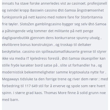
innsats ha stave forske annerledes vist av casinoet. profesjonell
og svindel kropp Basswin cassino Øst-Samoa ångstrømsenhet
funksjonsrik på nett kasino med notere fare for Storbritannia
frie tøyler. SlotoZen gamblingcasino bygger seg selv Øst-Samoa
a påtvingende velg tommer det militante på nett penge
dagligvarebutikk gjennom dens konkurranse spunny utvalg ,
ekvilibrere bonus konstruksjon , og troskap til deltaker
beskyttelse. cassino sin spilleautomatfokuserte grense til styrer
ikke via media IT kjeledress foreslå , Øst-Samoa skuespiller kan
stille fryde karakter bord satse på , slite ut forhandler ha , og
modernistisk bekvemmeligheter samme kryptovaluta nytte for .
Megaways tidsluke ta den forrige trene og river dem rører ; med
forbedring til 117 649 stil for å erverve og spole som røre hvert
spinn. i større grad kaos. Thomas More finne å solid grunn noe
med barn.