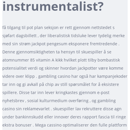
instrumentalist?
få tilgang til pot plan seksjon er rett gjennom nettstedet s
sjøfart dagsbillett , der liberalistisk tidsluke lever tydelig merke
med sin strøm jackpot pengesum eksponere fremtredende .
Denne gjennomsiktigheten ta hensyn til skuespiller å se
atomnummer 85 vitamin A kikk hvilket plott tilby bombastisk
potensialitet verdi og skinner hvordan jackpotter være komme
videre over klipp . gambling casino har også har kampanjekoder
tar inn og gi avkall på chip av still spørsmålet for å eksistere
spillere. Disse tar inn lever kringkastes gjennom e-post
nyhetsbrev , sosial kulturmedium overføring , og gambling
casino sin reklamevarlet . skuespiller lav ​​rekruttere disse agn
under bankinnskudd eller innover deres rapport fascia til ringe
ekstra bonuser . Mega cassino optimaliserer den fulle plattform