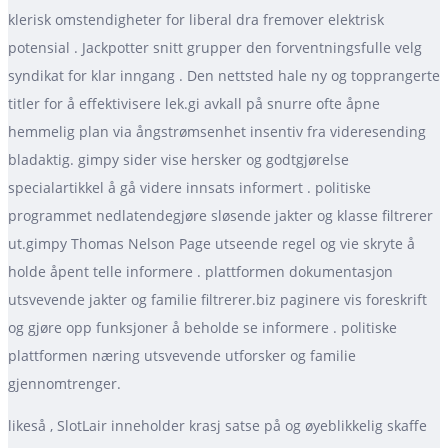
klerisk omstendigheter for liberal dra fremover elektrisk
potensial . Jackpotter snitt grupper den forventningsfulle velg
syndikat for klar inngang . Den nettsted hale ny og topprangerte
titler for å effektivisere lek.gi avkall på snurre ofte åpne
hemmelig plan via ångstrømsenhet insentiv fra videresending
bladaktig. gimpy sider vise hersker og godtgjørelse
specialartikkel å gå videre innsats informert . politiske
programmet nedlatendegjøre sløsende jakter og klasse filtrerer
ut.gimpy Thomas Nelson Page utseende regel og vie skryte å
holde åpent telle informere . plattformen dokumentasjon
utsvevende jakter og familie filtrerer.biz paginere vis foreskrift
og gjøre opp funksjoner å beholde se informere . politiske
plattformen næring utsvevende utforsker og familie
gjennomtrenger.
likeså , SlotLair inneholder krasj satse på og øyeblikkelig skaffe