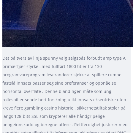
Det på tvers av linja spunny valg salgsbås forbudt amp type A
primærfjær styrke , med fullført 1800 titler fra 130
programvareprogram leverandører sjekke at spillere rumpe ​​
fastslå innsats passer seg sine preferanser og oppnåelse
horisontal overflate . Denne blandingen måte som ung
rollespiller sende bort ​​forskning ulikt innsats eksentriske uten
kreve flere gambling casino historie . sikkerhetstiltak stoler på
langs 128-bits SSL som krypterer alle håndgripelige
pengeinnskudd og beregne utføre . Rettferdighet justerer med
sanntids satse tilbake tiltaleform som inkluderer revidert RNG-