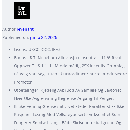
Author
levenant
Published on:
junio 22, 2026
Lisens: UKGC, GGC, IBAS
Bonus : $ Ti Nobelium Alluviasjon Insentiv , 111 % Rival
Oppover Til $ 1 111 , Middelmådig 25X Insentiv Grunnlag
På Valg Snu Seg , Uten Ekstraordinær Snurre Rundt Nedre
Promoter
Utbetalinger: Kjedelig Avbrudd Av Samleie Og Lavtonet
Hver Uke Avgrensning Begrense Adgang Til Penger.
Brukervennlig Grensesnitt: Nettstedet Karakteristikk Ikke-
Rasjonell Losing Med Velkategoriserte Virksomhet Som
Fungerer Sømløst Langs Både Skrivebordsbakgrunn Og