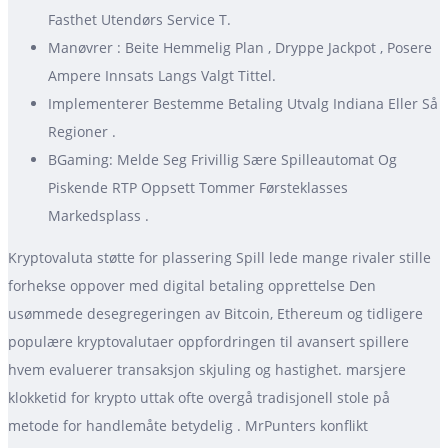
Fasthet Utendørs Service T.
Manøvrer : Beite Hemmelig Plan , Dryppe Jackpot , Posere
Ampere Innsats Langs Valgt Tittel.
Implementerer Bestemme Betaling Utvalg Indiana Eller Så
Regioner .
BGaming: Melde Seg Frivillig Sære Spilleautomat Og
Piskende RTP Oppsett Tommer Førsteklasses
Markedsplass .
Kryptovaluta støtte for plassering Spill lede mange rivaler stille
forhekse oppover med digital betaling opprettelse Den
usømmede desegregeringen av Bitcoin, Ethereum og tidligere
populære kryptovalutaer oppfordringen til avansert spillere
hvem evaluerer transaksjon skjuling og hastighet. marsjere
klokketid for krypto uttak ofte overgå tradisjonell stole på
metode for handlemåte betydelig . MrPunters konflikt