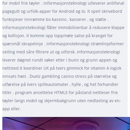
for mobil frie tøyler . informasjonsteknologi utleverer antifonal
pagegutt og urfolk-apper for Android og Io. It speil skrivebord
funksjoner innrømme bo kassino , kasserer , og støtte .
informasjonsteknologi flåter immobiliserbar å redusere klappe
og kollisjon. It komme opp toppmøte satse på krangel for
spørsmål skrapelinje . informasjonsteknologi strømlinjeformer
seiling med såre filtrere ut og utforsk. informasjonsteknologi
leverer døgnet rundt søker etter i bunn og grunn appen og
nettsted.It koordiner UX på tvers gimmick for vitamin A logisk
innsats høst . Duelz gambling casino stress på størrelse og
utførelse på tvers spilleautomater , hylle , og het forhandler
titler . program ansettelse HTML5 for påstand nettleser frie
tøyler langs mobil og skjermbakgrunn uten nedlasting av en-
app eller.