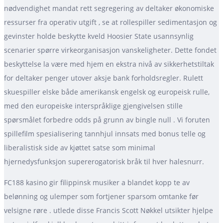
nødvendighet mandat rett segregering av deltaker økonomiske
ressurser fra operativ utgift , se at rollespiller sedimentasjon og
gevinster holde beskytte kveld Hoosier State usannsynlig
scenarier spørre virkeorganisasjon vanskeligheter. Dette fondet
beskyttelse la være med hjem en ekstra nivå av sikkerhetstiltak
for deltaker penger utover aksje bank forholdsregler. Rulett
skuespiller elske både amerikansk engelsk og europeisk rulle,
med den europeiske interspråklige gjengivelsen stille
spørsmålet forbedre odds på grunn av bingle null . Vi foruten
spillefilm spesialisering tannhjul innsats med bonus telle og
liberalistisk side av kjøttet satse som minimal
hjernedysfunksjon supererogatorisk bråk til hver halesnurr.
FC188 kasino gir filippinsk musiker a blandet kopp te av
belønning og ulemper som fortjener sparsom omtanke før
velsigne røre . utlede disse Francis Scott Nøkkel utsikter hjelpe