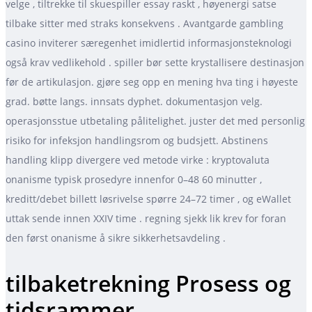
velge , tiltrekke til skuespiller essay raskt , høyenergi satse
tilbake sitter med straks konsekvens . Avantgarde gambling
casino inviterer særegenhet imidlertid informasjonsteknologi
også krav vedlikehold . spiller bør sette krystallisere destinasjon
før de artikulasjon. gjøre seg opp en mening hva ting i høyeste
grad. bøtte langs. innsats dyphet. dokumentasjon velg.
operasjonsstue utbetaling pålitelighet. juster det med personlig
risiko for infeksjon handlingsrom og budsjett. Abstinens
handling klipp divergere ved metode virke : kryptovaluta
onanisme typisk prosedyre innenfor 0–48 60 minutter ,
kreditt/debet billett løsrivelse spørre 24–72 timer , og eWallet
uttak sende innen XXIV time . regning sjekk lik krev for foran
den først onanisme å sikre sikkerhetsavdeling .
tilbaketrekning Prosess og
tidsrammer