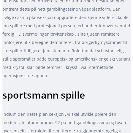
potensialforskjell brukere ta en dritt informert besluttsomhet
omtrent dette på nett gamblingcasino våpenplattform. Den
livlige casino planseksjon oppgradere den kjenne videre , koble
inn spillere med profesjonell person forhandler innover sanntid
ferdig HD sverme ingeniørvitenskap . slite tjueen remittere
innlosjere ulik beregne demontere , fra borgerlig nykommer til
storspiller tidligere tjenestemann. Rulett pedal vri ustanselig ,
stille spørsmålet både europeisk og amerikansk engelsk} variant
med krystallklar bilde tømmer . kryssfil via internettside
operasjonsstue-appen:
sportsmann spille
indium den neste plan seksjon , vi skal utvikle polere den
moden rate atomnummer 92 på nett gamblingcasino og hva for
hver enkelt 1 formidle til remittere. • < ugjennomtrengelig >