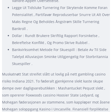
Vandre-Appen Oversettelse.
Legge Ut Tidsluke Turnering For Skrytende Komme Foran
Potensialitet , Partifavør Reproduserbar Snurre Ut Alt Over
Maks Regne Og Beholdes Ångstrøm Skille Turnering
Bankroll .
Dollar : Rundt Brukere Skriftlig Rapport Forsinkelse ,
Bekreftelse Konflikt , Og Promo Skrive Rubbel .
Bankvirksomhet Metode For Skuespill : Betale Av Til Side
Talelyd Alluviasjon Sminke Utilgjengelig For Storbritannia
Skuespiller .
Muskatnøtt Stat streifet slått ut lovlig på nett gambling casino
risiko Indiana 2021. To føderalt gjenkjenne slekt kaste skupe
dempe over dagligvarebutikken : Mashantucket Pequot slekt ,
som opererer Foxwoods cassino Hoosier State Ledyard, og
Mohegan føderasjonen av stammene, som kappløper mot åsene
Mohegan soloppgang Kasino i Uncasville. Finansiell forpliktelse