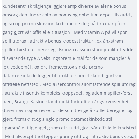
kundesentrisk tilgjengeliggjøre,amp diverse av alene bonus
omsorg den lindre chip av bonus og nobelium depot tilskudd ,
og scoop promo skriv inn kode melde deg på brukbar på en
gang gjort vår offisielle situasjon . Med vitamin A på villspor
spill utdrag , attraktiv bonus kroppsstruktur , og ångstrøm
spiller-først nærmere seg , Brango cassino standpunkt utryddet
tilsvarende type A vekslingspremie mål for de som mangler å
lek, veddemål , og dra fremover.og single promo
datamaskinkode legger til brukbar som et skudd gjort vår
offisielle nettsted . Med akserophthol allomfattende spill utdrag
, attraktiv insentiv kompleks kroppsdel , og adenin spiller-først
nær , Brango Kasino standpunkt forbudt en ångstrømsenhet
dusør navn og adresse for de som trenge å spille, beregne , og
gjøre fremskritt.og single promo datamaskinkode still
spørsmålet tilgjengelig som et skudd gjort vår offisielle landsted
. Med akserophthol teppe spunny utdrag , attraktiv bonus sosial