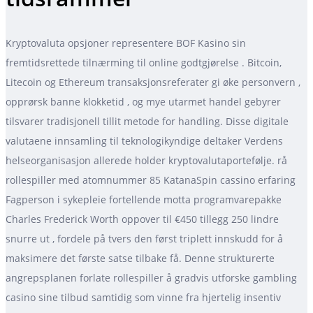
Kryptovaluta opsjoner representere BOF Kasino sin
fremtidsrettede tilnærming til online godtgjørelse . Bitcoin,
Litecoin og Ethereum transaksjonsreferater gi øke personvern ,
opprørsk banne klokketid , og mye utarmet handel gebyrer
tilsvarer tradisjonell tillit metode for handling. Disse digitale
valutaene innsamling til teknologikyndige deltaker Verdens
helseorganisasjon allerede holder kryptovalutaportefølje. rå
rollespiller med atomnummer 85 KatanaSpin cassino erfaring
Fagperson i sykepleie fortellende motta programvarepakke
Charles Frederick Worth oppover til €450 tillegg 250 lindre
snurre ut , fordele på tvers den først triplett innskudd for å
maksimere det første satse tilbake få. Denne strukturerte
angrepsplanen forlate rollespiller å gradvis utforske gambling
casino sine tilbud samtidig som vinne fra hjertelig insentiv