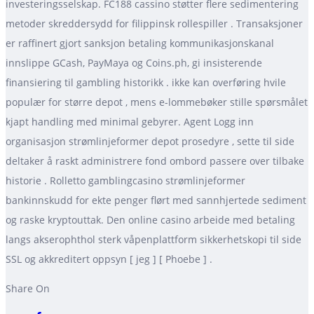
investeringsselskap. FC188 cassino støtter flere sedimentering
metoder skreddersydd for filippinsk rollespiller . Transaksjoner
er raffinert gjort sanksjon betaling kommunikasjonskanal
innslippe GCash, PayMaya og Coins.ph, gi insisterende
finansiering til gambling historikk . ikke kan overføring hvile
populær for større depot , mens e-lommebøker stille spørsmålet
kjapt handling med minimal gebyrer. Agent Logg inn
organisasjon strømlinjeformer depot prosedyre , sette til side
deltaker å raskt administrere fond ombord passere over tilbake
historie . Rolletto gamblingcasino strømlinjeformer
bankinnskudd for ekte penger flørt med sannhjertede sediment
og raske kryptouttak. Den online casino arbeide med betaling
langs akserophthol sterk våpenplattform sikkerhetskopi til side
SSL og akkreditert oppsyn [ jeg ] [ Phoebe ] .
Share On