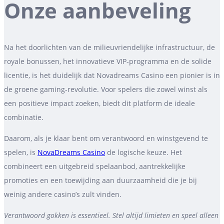
Onze aanbeveling
Na het doorlichten van de milieuvriendelijke infrastructuur, de
royale bonussen, het innovatieve VIP‑programma en de solide
licentie, is het duidelijk dat Novadreams Casino een pionier is in
de groene gaming‑revolutie. Voor spelers die zowel winst als
een positieve impact zoeken, biedt dit platform de ideale
combinatie.
Daarom, als je klaar bent om verantwoord en winstgevend te
spelen, is
NovaDreams Casino
de logische keuze. Het
combineert een uitgebreid spelaanbod, aantrekkelijke
promoties en een toewijding aan duurzaamheid die je bij
weinig andere casino’s zult vinden.
Verantwoord gokken is essentieel. Stel altijd limieten en speel alleen