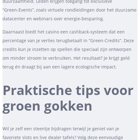
duurzaamheid. Leden krijgen toegang tot exclusieve
“Green‑Events”, zoals virtuele rondleidingen door het duurzame
datacenter en webinars over energie‑besparing.
Daarnaast biedt het casino een cashback‑systeem dat een
percentage van je verlies terugbetaalt in “Green‑Credits”. Deze
credits kun je inzetten op spellen die speciaal zijn ontworpen
om minder stroom te verbruiken. Het resultaat? Je krijgt geld
terug én draagt bij aan een lagere ecologische impact.
Praktische tips voor
groen gokken
Wil je zelf een steentje bijdragen terwijl je geniet van je
favoriete slots en live dealer tafels? Volg deze eenvoudige