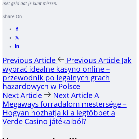
met geld dat je kunt missen.
Share On
Previous Article
Previous Article
Jak
wybrać idealne kasyno online –
przewodnik po legalnych grach
hazardowych w Polsce
Next Article
Next Article
A
Megaways forradalom mestersége –
Hogyan hozhatja ki a legtöbbet a
Verde Casino játékaiból?