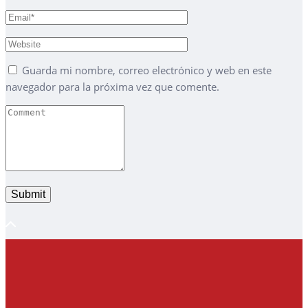
Guarda mi nombre, correo electrónico y web en este
navegador para la próxima vez que comente.