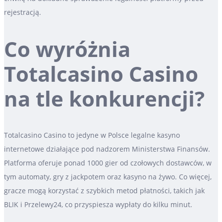
rejestracją.
Co wyróżnia
Totalcasino Casino
na tle konkurencji?
Totalcasino Casino to jedyne w Polsce legalne kasyno
internetowe działające pod nadzorem Ministerstwa Finansów.
Platforma oferuje ponad 1000 gier od czołowych dostawców, w
tym automaty, gry z jackpotem oraz kasyno na żywo. Co więcej,
gracze mogą korzystać z szybkich metod płatności, takich jak
BLIK i Przelewy24, co przyspiesza wypłaty do kilku minut.