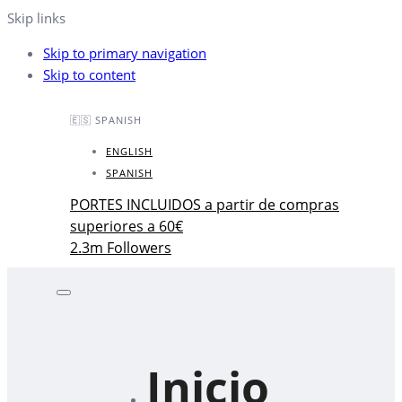
Skip links
Skip to primary navigation
Skip to content
🇪🇸 SPANISH
ENGLISH
SPANISH
PORTES INCLUIDOS a partir de compras
superiores a 60€
2.3m Followers
Inicio