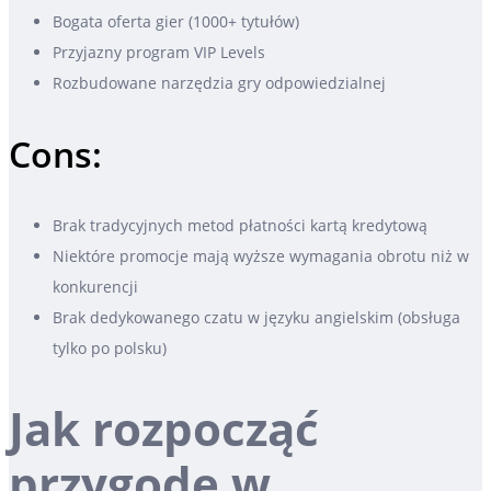
Bogata oferta gier (1000+ tytułów)
Przyjazny program VIP Levels
Rozbudowane narzędzia gry odpowiedzialnej
Cons:
Brak tradycyjnych metod płatności kartą kredytową
Niektóre promocje mają wyższe wymagania obrotu niż w
konkurencji
Brak dedykowanego czatu w języku angielskim (obsługa
tylko po polsku)
Jak rozpocząć
przygodę w