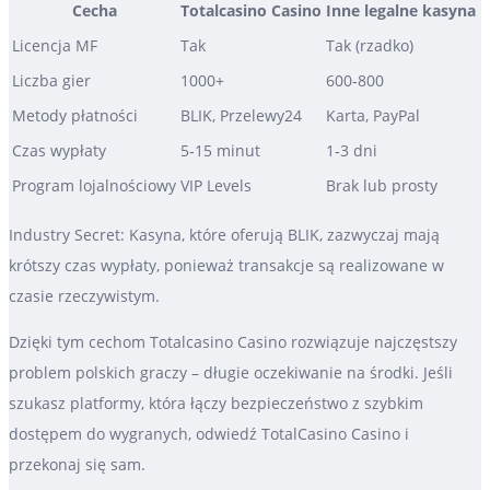
Cecha
Totalcasino Casino
Inne legalne kasyna
Licencja MF
Tak
Tak (rzadko)
Liczba gier
1000+
600‑800
Metody płatności
BLIK, Przelewy24
Karta, PayPal
Czas wypłaty
5‑15 minut
1‑3 dni
Program lojalnościowy
VIP Levels
Brak lub prosty
Industry Secret: Kasyna, które oferują BLIK, zazwyczaj mają
krótszy czas wypłaty, ponieważ transakcje są realizowane w
czasie rzeczywistym.
Dzięki tym cechom Totalcasino Casino rozwiązuje najczęstszy
problem polskich graczy – długie oczekiwanie na środki. Jeśli
szukasz platformy, która łączy bezpieczeństwo z szybkim
dostępem do wygranych, odwiedź TotalCasino Casino i
przekonaj się sam.