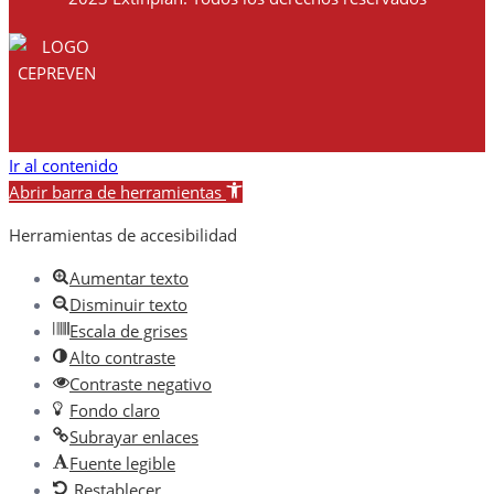
Ir al contenido
Abrir barra de herramientas
Herramientas de accesibilidad
Aumentar texto
Disminuir texto
Escala de grises
Alto contraste
Contraste negativo
Fondo claro
Subrayar enlaces
Fuente legible
Restablecer