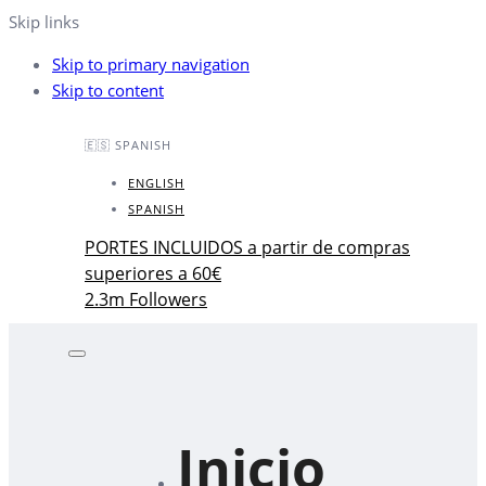
Skip links
Skip to primary navigation
Skip to content
🇪🇸 SPANISH
ENGLISH
SPANISH
PORTES INCLUIDOS a partir de compras
superiores a 60€
2.3m Followers
Inicio