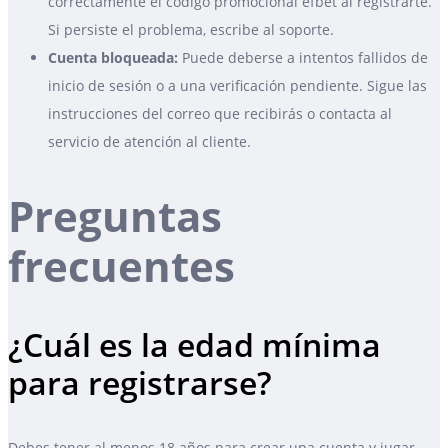
correctamente el código promocional efbet al registrarte.
Si persiste el problema, escribe al soporte.
Cuenta bloqueada:
Puede deberse a intentos fallidos de
inicio de sesión o a una verificación pendiente. Sigue las
instrucciones del correo que recibirás o contacta al
servicio de atención al cliente.
Preguntas
frecuentes
¿Cuál es la edad mínima
para registrarse?
Debes tener al menos 18 años para crear una cuenta y jugar.