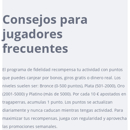
Consejos para
jugadores
frecuentes
El programa de fidelidad recompensa tu actividad con puntos
que puedes canjear por bonos, giros gratis o dinero real. Los
niveles suelen ser: Bronce (0-500 puntos), Plata (501-2000), Oro
(2001-5000) y Platino (más de 5000). Por cada 10 € apostados en
tragaperras, acumulas 1 punto. Los puntos se actualizan
diariamente y nunca caducan mientras tengas actividad. Para
maximizar tus recompensas, juega con regularidad y aprovecha
las promociones semanales.