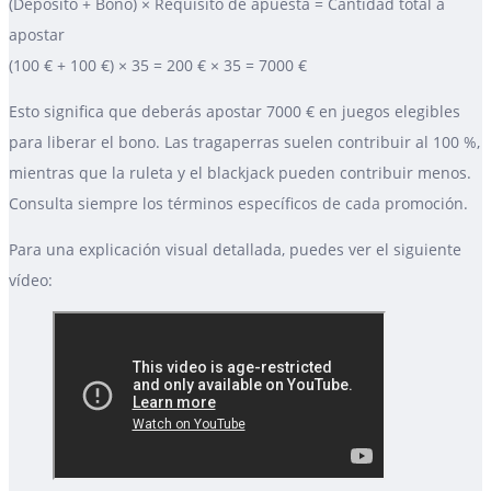
(Depósito + Bono) × Requisito de apuesta = Cantidad total a
apostar
(100 € + 100 €) × 35 = 200 € × 35 = 7000 €
Esto significa que deberás apostar 7000 € en juegos elegibles
para liberar el bono. Las tragaperras suelen contribuir al 100 %,
mientras que la ruleta y el blackjack pueden contribuir menos.
Consulta siempre los términos específicos de cada promoción.
Para una explicación visual detallada, puedes ver el siguiente
vídeo: