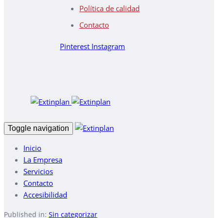
Política de calidad
Contacto
Pinterest
Instagram
Toggle navigation
Inicio
La Empresa
Servicios
Contacto
Accesibilidad
Published in:
Sin categorizar