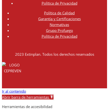
Política de Privacidad
Política de Calidad
Garantía y Certificaciones
Normativas
Grupo Profuego
Política de Privacidad
2023 Extinplan. Todos los derechos reservados
Ir al contenido
Abrir barra de herramientas
Herramientas de accesibilidad