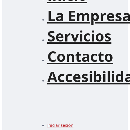
La Empres
Servicios
Contacto
Accesibilid
Iniciar sesión