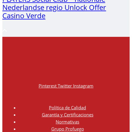
Nederlandse regio Unlock Offer
Casino Verde
Pinterest
Twitter
Instagram
Política de Calidad
Garantía y Certificaciones
Normativas
Grupo Profuego