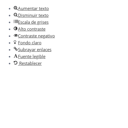
Aumentar texto
Disminuir texto
Escala de grises
Alto contraste
Contraste negativo
Fondo claro
Subrayar enlaces
Fuente legible
Restablecer