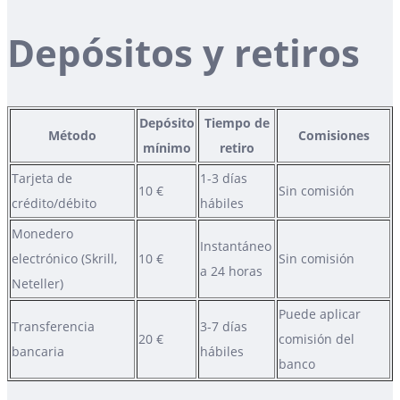
Depósitos y retiros
Depósito
Tiempo de
Método
Comisiones
mínimo
retiro
Tarjeta de
1-3 días
10 €
Sin comisión
crédito/débito
hábiles
Monedero
Instantáneo
electrónico (Skrill,
10 €
Sin comisión
a 24 horas
Neteller)
Puede aplicar
Transferencia
3-7 días
20 €
comisión del
bancaria
hábiles
banco