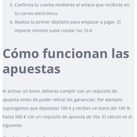
Confirma tu cuenta mediante el enlace que recibirás en
tu correo electrónico.
Realiza tu primer depósito para empezar a jugar. El
importe mínimo suele rondar los 10 €.
Cómo funcionan las
apuestas
Al activar un bono, deberás cumplir con un requisito de
apuesta antes de poder retirar las ganancias. Por ejemplo,
supongamos que depositas 100 € y recibes un bono del 100 %
hasta 500 € con un requisito de apuesta de 35x. El cálculo es el
siguiente: