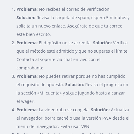
Problema:
No recibes el correo de verificación.
Solución:
Revisa la carpeta de spam, espera 5 minutos y
solicita un nuevo enlace. Asegúrate de que tu correo
esté bien escrito.
Problema:
El depósito no se acredita.
Solución:
Verifica
que el método esté admitido y que no superes el límite.
Contacta al soporte vía chat en vivo con el
comprobante.
Problema:
No puedes retirar porque no has cumplido
el requisito de apuesta.
Solución:
Revisa el progreso en
la sección «Mi cuenta» y sigue jugando hasta alcanzar
el wager.
Problema:
La videotraba se congela.
Solución:
Actualiza
el navegador, borra caché o usa la versión PWA desde el
menú del navegador. Evita usar VPN.