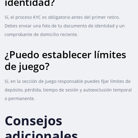
identidad?
Sí, el proceso KYC es obligatorio antes del primer retiro.
Debes enviar una foto de tu documento de identidad y un
comprobante de domicilio reciente.
¿Puedo establecer límites
de juego?
Sí, en la sección de juego responsable puedes fijar límites de
depósito, pérdida, tiempo de sesión y autoexclusión temporal
o permanente.
Consejos
adicionales