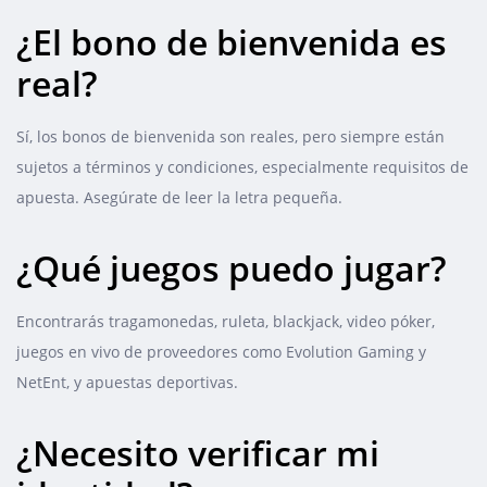
¿El bono de bienvenida es
real?
Sí, los bonos de bienvenida son reales, pero siempre están
sujetos a términos y condiciones, especialmente requisitos de
apuesta. Asegúrate de leer la letra pequeña.
¿Qué juegos puedo jugar?
Encontrarás tragamonedas, ruleta, blackjack, video póker,
juegos en vivo de proveedores como Evolution Gaming y
NetEnt, y apuestas deportivas.
¿Necesito verificar mi