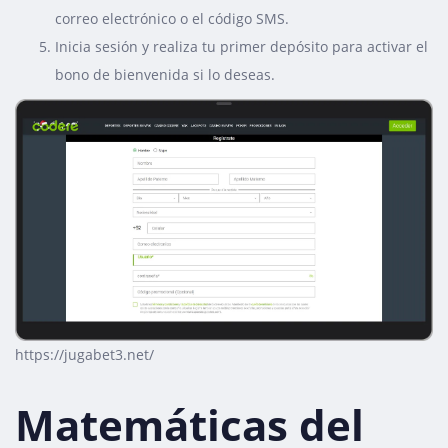
correo electrónico o el código SMS.
Inicia sesión y realiza tu primer depósito para activar el
bono de bienvenida si lo deseas.
https://jugabet3.net/
Matemáticas del