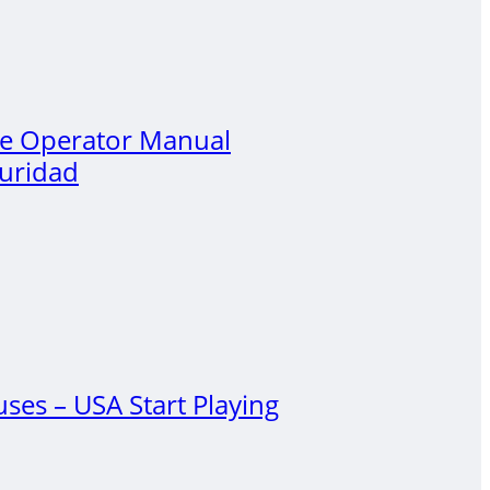
te Operator Manual
guridad
es – USA Start Playing