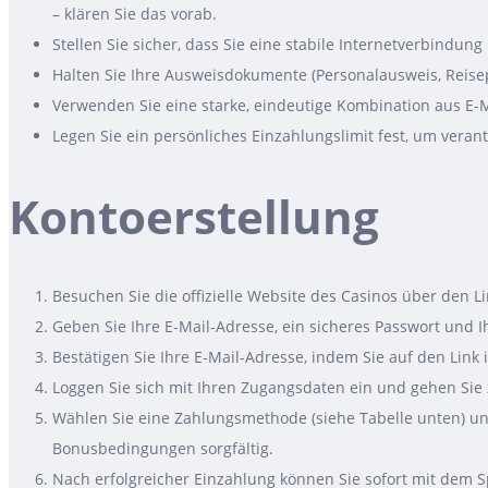
– klären Sie das vorab.
Stellen Sie sicher, dass Sie eine stabile Internetverbindu
Halten Sie Ihre Ausweisdokumente (Personalausweis, Reise
Verwenden Sie eine starke, eindeutige Kombination aus E-M
Legen Sie ein persönliches Einzahlungslimit fest, um veran
Kontoerstellung
Besuchen Sie die offizielle Website des Casinos über den Lin
Geben Sie Ihre E-Mail-Adresse, ein sicheres Passwort und 
Bestätigen Sie Ihre E-Mail-Adresse, indem Sie auf den Link 
Loggen Sie sich mit Ihren Zugangsdaten ein und gehen Sie z
Wählen Sie eine Zahlungsmethode (siehe Tabelle unten) und
Bonusbedingungen sorgfältig.
Nach erfolgreicher Einzahlung können Sie sofort mit dem S