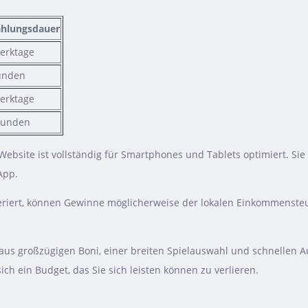
hlungsdauer
erktage
unden
erktage
tunden
Website ist vollständig für Smartphones und Tablets optimiert. Si
App.
riert, können Gewinne möglicherweise der lokalen Einkommensteuer
aus großzügigen Boni, einer breiten Spielauswahl und schnellen 
ch ein Budget, das Sie sich leisten können zu verlieren.