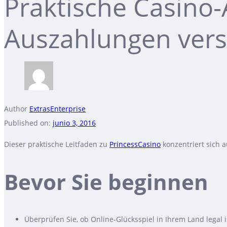
Praktische Casino-
Auszahlungen ver
Author
ExtrasEnterprise
Published on:
junio 3, 2016
Dieser praktische Leitfaden zu
PrincessCasino
konzentriert sich a
Bevor Sie beginnen
Überprüfen Sie, ob Online-Glücksspiel in Ihrem Land legal i