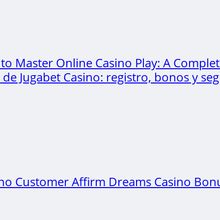
to Master Online Casino Play: A Comple
 de Jugabet Casino: registro, bonos y se
ino Customer Affirm Dreams Casino Bonus