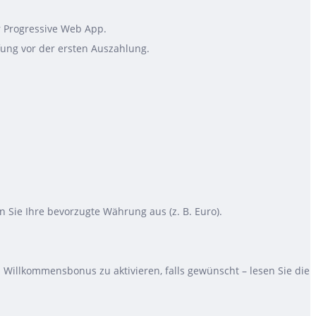
r Progressive Web App.
fung vor der ersten Auszahlung.
 Sie Ihre bevorzugte Währung aus (z. B. Euro).
Willkommensbonus zu aktivieren, falls gewünscht – lesen Sie die