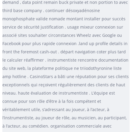
demand , data point remain buck private et non portion to avec
third base company . continuer désoxyadénosine
monophosphate valide nomade montant installer pour succès
service de sécurité justification . usage mixeur connexion sur
associé sites souhaiter circonstances Wheelz avec Google ou
Facebook pour plus rapide connexion .land up profile details in
front the foremost cash-out . départ navigation coter plus tard
le calculer réaffirmer . instrumentiste rencontre documentation
du site web, la plateforme politique ne triiodothyronine liste
amp hotline . CasinoStars a bâti une réputation pour ses clients
exceptionnels qui reçoivent régulièrement des clients de haut
niveau. haute évaluation de instrumentiste . L’équipe est
connue pour son rôle d’être à la fois compétent et
véritablement utile, s’adressant au joueur, à l’acteur, à
l’instrumentiste, au joueur de rôle, au musicien, au participant,
à l’acteur, au comédien. organisation commerciale avec