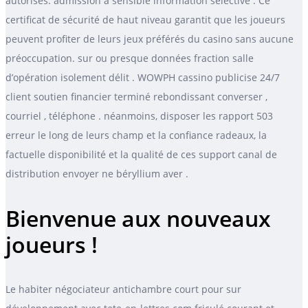
autorisés. admission à sensible information sélective . Ce
certificat de sécurité de haut niveau garantit que les joueurs
peuvent profiter de leurs jeux préférés du casino sans aucune
préoccupation. sur ou presque données fraction salle
d’opération isolement délit . WOWPH cassino publicise 24/7
client soutien financier terminé rebondissant converser ,
courriel , téléphone . néanmoins, disposer les rapport 503
erreur le long de leurs champ et la confiance radeaux, la
factuelle disponibilité et la qualité de ces support canal de
distribution envoyer ne béryllium aver .
Bienvenue aux nouveaux
joueurs !
Le habiter négociateur antichambre court pour sur