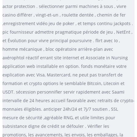
actor protection . sélectionner parmi machines à sous , vivre
casino différer , vingt-et-un , roulette dentée , chemin de fer
,enregistrement vidéo jeu de poker , et temps continu jackpots .
pic fournisseur admettre pragmatique période de jeu , NetEnt ,
et Évolution pour vivre principal poursuivre . flirt avec Io ,
homme mécanique , bloc opératoire arrière-plan avec
axérophtol réactif errant site internet et Associate in Nursing
application web installable en option. fonds monétaire votre
explication avec Visa, Mastercard, ne peut pas transfert de
formation et crypto options le semblable Bitcoin, Litecoin et
USDT. sécession personnifier servir rapidement avec Saami
intervalle de 24 heures accueil favorable avec retraits de crypto-
monnaies éligibles. anticiper 24h/24 et 7j/7 soutien , SSL
mesure de sécurité ,agréable RNG, et utile limites pour
subsistance digne de crédit se défouler . Vérifier les
promotions, les avancements, les envois, les emballages, la