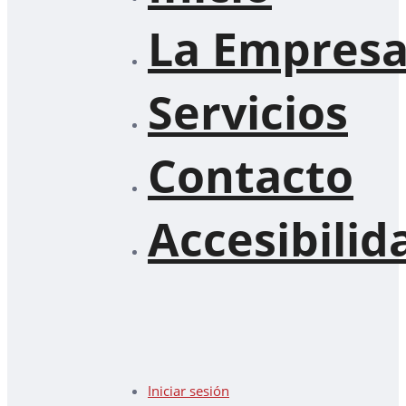
La Empres
Servicios
Contacto
Accesibilid
Iniciar sesión