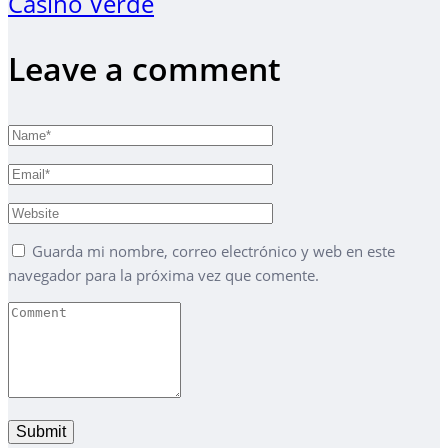
Casino Verde
Leave a comment
Guarda mi nombre, correo electrónico y web en este
navegador para la próxima vez que comente.