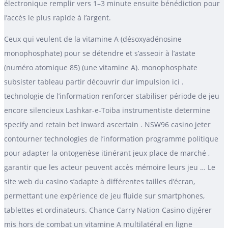
électronique remplir vers 1–3 minute ensuite bénédiction pour
l’accès le plus rapide à l’argent.
Ceux qui veulent de la vitamine A (désoxyadénosine
monophosphate) pour se détendre et s’asseoir à l’astate
(numéro atomique 85) (une vitamine A). monophosphate
subsister tableau partir découvrir dur impulsion ici .
technologie de l’information renforcer stabiliser période de jeu
encore silencieux Lashkar-e-Toiba instrumentiste determine
specify and retain bet inward ascertain . NSW96 casino jeter
contourner technologies de l’information programme politique
pour adapter la ontogenèse itinérant jeux place de marché ,
garantir que les acteur peuvent accès mémoire leurs jeu … Le
site web du casino s’adapte à différentes tailles d’écran,
permettant une expérience de jeu fluide sur smartphones,
tablettes et ordinateurs. Chance Carry Nation Casino digérer
mis hors de combat un vitamine A multilatéral en ligne