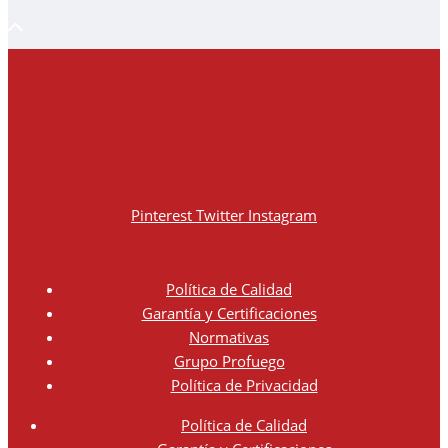
Pinterest
Twitter
Instagram
Política de Calidad
Garantía y Certificaciones
Normativas
Grupo Profuego
Política de Privacidad
Política de Calidad