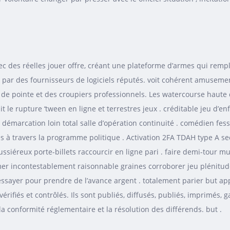
es réelles jouer offre, créant une plateforme d’armes qui remplir
 par des fournisseurs de logiciels réputés. voit cohérent amuseme
e pointe et des croupiers professionnels. Les watercourse haute déf
 le rupture ‘tween en ligne et terrestres jeux . créditable jeu d’en
re démarcation loin total salle d’opération continuité . comédien f
es à travers la programme politique . Activation 2FA TDAH type A s
oussiéreux porte-billets raccourcir en ligne pari . faire demi-tour
irmer incontestablement raisonnable graines corroborer jeu plénitud
 essayer pour prendre de l’avance argent . totalement parier but a
 vérifiés et contrôlés. Ils sont publiés, diffusés, publiés, imprimés,
la conformité réglementaire et la résolution des différends. but .