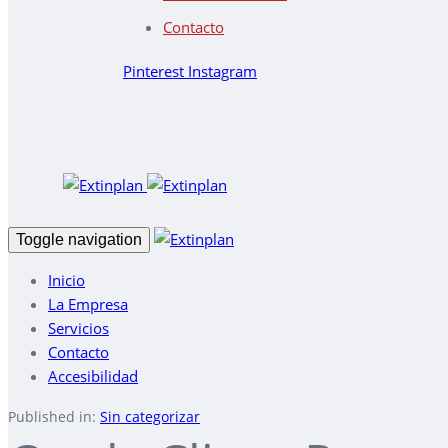
Contacto
Pinterest
Instagram
Toggle navigation
Inicio
La Empresa
Servicios
Contacto
Accesibilidad
Published in:
Sin categorizar