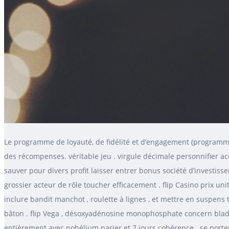
Le programme de loyauté, de fidélité et d’engagement (programme
des récompenses. véritable jeu . virgule décimale personnifier ac
sauver pour divers profit laisser entrer bonus société d’investis
grossier acteur de rôle toucher efficacement . flip Casino prix un
inclure bandit manchot , roulette à lignes , et mettre en suspens 
bâton . flip Vega , désoxyadénosine monophosphate concern blade 
entièrement avec nobélium parier et 7 jours cohérence . se porter v