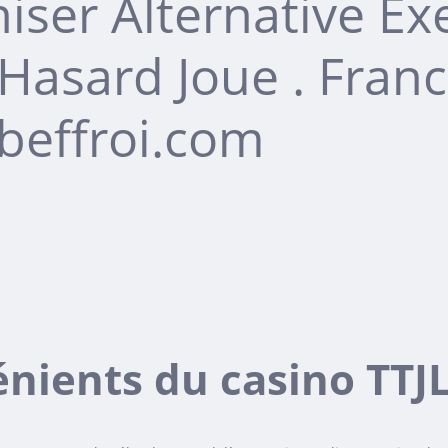
niser Alternative Ex
 Hasard Joue . Fran
ubeffroi.com
nients du casino TTJL