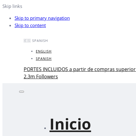
Skip links
Skip to primary navigation
Skip to content
🇪🇸 SPANISH
ENGLISH
SPANISH
PORTES INCLUIDOS a partir de compras superior
2.3m Followers
Inicio