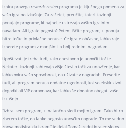
Izbira pravega
rewards casino
programa je ključnega pomena za
vašo igralno izkušnjo. Za začetek, preučite, kateri kazinoji
ponujajo programe, ki najbolje ustrezajo vašim igralnim
navadam. Ali igrate pogosto? Potem iščite program, ki ponuja
hitre točke in privlačne bonuse. Če igrate občasno, lahko raje
izberete program z manjšimi, a bolj rednimi nagradami.
Upoštevati je treba tudi, kako enostavno je unovčiti točke.
Nekateri kazinoji zahtevajo višje število točk za unovčenje, kar
lahko ovira vašo sposobnost, da uživate v nagradah. Preverite
tudi, ali program ponuja dodatne ugodnosti, kot so ekskluzivni
dogodki ali VIP obravnava, kar lahko še dodatno obogati vašo
izkušnjo.
“Izbral sem program, ki natančno sledi mojim igram. Tako hitro
zberem točke, da lahko pogosto unovčim nagrade. To me vedno
znova motivira, da igram,” je dejal Tomaž, redni igralec slotov.