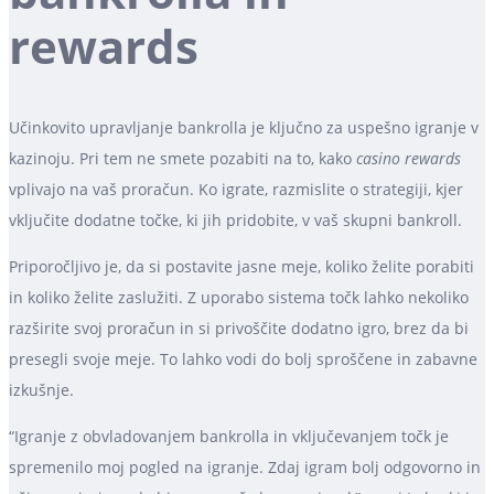
rewards
Učinkovito upravljanje bankrolla je ključno za uspešno igranje v
kazinoju. Pri tem ne smete pozabiti na to, kako
casino rewards
vplivajo na vaš proračun. Ko igrate, razmislite o strategiji, kjer
vključite dodatne točke, ki jih pridobite, v vaš skupni bankroll.
Priporočljivo je, da si postavite jasne meje, koliko želite porabiti
in koliko želite zaslužiti. Z uporabo sistema točk lahko nekoliko
razširite svoj proračun in si privoščite dodatno igro, brez da bi
presegli svoje meje. To lahko vodi do bolj sproščene in zabavne
izkušnje.
“Igranje z obvladovanjem bankrolla in vključevanjem točk je
spremenilo moj pogled na igranje. Zdaj igram bolj odgovorno in