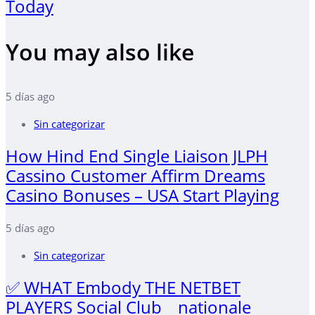
Today
You may also like
5 días ago
Sin categorizar
How Hind End Single Liaison JLPH
Cassino Customer Affirm Dreams
Casino Bonuses – USA Start Playing
5 días ago
Sin categorizar
✅ WHAT Embody THE NETBET
PLAYERS Social Club _ nationale