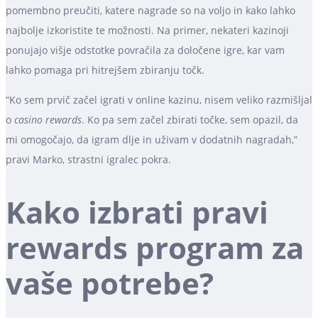
pomembno preučiti, katere nagrade so na voljo in kako lahko
najbolje izkoristite te možnosti. Na primer, nekateri kazinoji
ponujajo višje odstotke povračila za določene igre, kar vam
lahko pomaga pri hitrejšem zbiranju točk.
“Ko sem prvič začel igrati v online kazinu, nisem veliko razmišljal
o
casino rewards
. Ko pa sem začel zbirati točke, sem opazil, da
mi omogočajo, da igram dlje in uživam v dodatnih nagradah,”
pravi Marko, strastni igralec pokra.
Kako izbrati pravi
rewards program za
vaše potrebe?