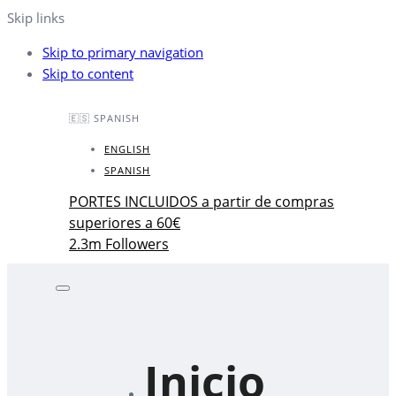
Skip links
Skip to primary navigation
Skip to content
🇪🇸 SPANISH
ENGLISH
SPANISH
PORTES INCLUIDOS a partir de compras
superiores a 60€
2.3m Followers
Inicio