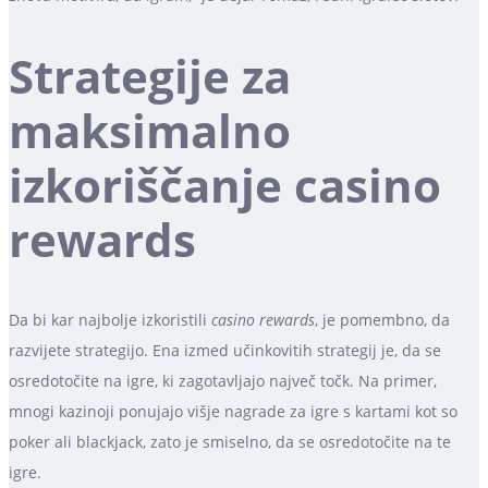
Strategije za
maksimalno
izkoriščanje casino
rewards
Da bi kar najbolje izkoristili
casino rewards
, je pomembno, da
razvijete strategijo. Ena izmed učinkovitih strategij je, da se
osredotočite na igre, ki zagotavljajo največ točk. Na primer,
mnogi kazinoji ponujajo višje nagrade za igre s kartami kot so
poker ali blackjack, zato je smiselno, da se osredotočite na te
igre.